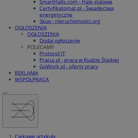
SmartHalls.com - Hale stalowe
Certyfikatomat.pl - Świadectwa
energetyczne
Skup - nieruchomości.org
OGŁOSZENIA
OGŁOSZENIA
Dodaj ogłoszenie
POLECAMY
Protocol IT
Pracuj.pl - praca w Rudzie Śląskiej
GoWork.pl - oferty pracy
REKLAMA
WSPÓŁPRACA
Ciekawe artykuły