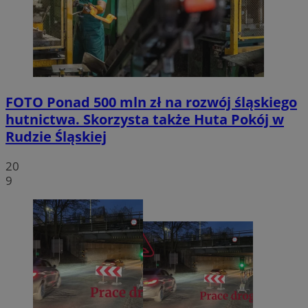
FOTO
Ponad 500 mln zł na rozwój śląskiego
hutnictwa. Skorzysta także Huta Pokój w
Rudzie Śląskiej
20
9