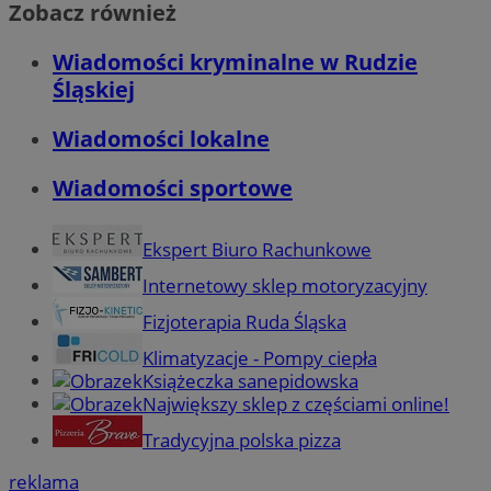
Zobacz również
Wiadomości kryminalne w Rudzie
Śląskiej
Wiadomości lokalne
Wiadomości sportowe
Ekspert Biuro Rachunkowe
Internetowy sklep motoryzacyjny
Fizjoterapia Ruda Śląska
Klimatyzacje - Pompy ciepła
Książeczka sanepidowska
Największy sklep z częściami online!
Tradycyjna polska pizza
reklama