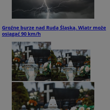
Groźne burze nad Rudą Śląską. Wiatr może
osiągać 90 km/h