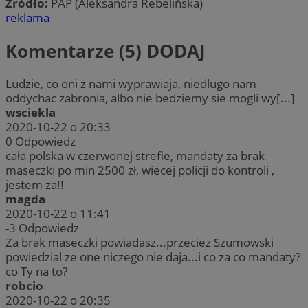
Źródło:
PAP (Aleksandra Rebelińska)
reklama
Komentarze (5)
DODAJ
Ludzie, co oni z nami wyprawiaja, niedlugo nam
oddychac zabronia, albo nie bedziemy sie mogli wy[...]
wsciekla
2020-10-22 o 20:33
0
Odpowiedz
cała polska w czerwonej strefie, mandaty za brak
maseczki po min 2500 zł, wiecej policji do kontroli ,
jestem za!!
magda
2020-10-22 o 11:41
-3
Odpowiedz
Za brak maseczki powiadasz...przeciez Szumowski
powiedzial ze one niczego nie daja...i co za co mandaty?
co Ty na to?
robcio
2020-10-22 o 20:35