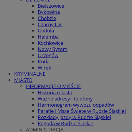
Bielszowice
Bykowina
Chebzie
Czarny Las
Godula
Halemba
Kochłowice
Nowy Bytom
Orzegów
Ruda
Wirek
KRYMINALNE
MIASTO
INFORMACJE O MIEŚCIE
Historia miasta
Ważne adresy i telefony
Harmonogram wywozu odpadów
Parafie i Msze Święte w Rudzie Śląskiej
Rozkłady jazdy w Rudzie Śląskiej
Pogoda w Rudzie Śląskiej
ADMINISTRACJA