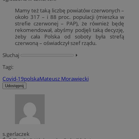
Mamy też taką liczbę powiatów czerwonych –
około 317 – i 88 proc. populacji (mieszka w
strefie czerwonej – PAP), że również będę
rekomendował, abyśmy podjęli taką decyzję,
żeby cała Polska od soboty była strefą
czerwoną – oświadczył szef rządu.
Słuchaj
⏵︎
Tagi:
Covid-19
polska
Mateusz Morawiecki
Udostępnij
s.gerlaczek