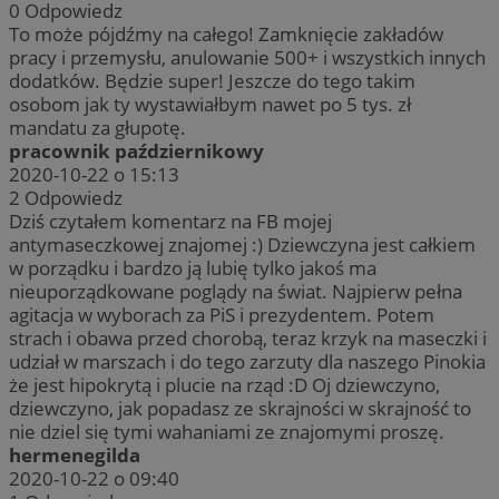
0
Odpowiedz
To może pójdźmy na całego! Zamknięcie zakładów
pracy i przemysłu, anulowanie 500+ i wszystkich innych
dodatków. Będzie super! Jeszcze do tego takim
osobom jak ty wystawiałbym nawet po 5 tys. zł
mandatu za głupotę.
pracownik październikowy
2020-10-22 o 15:13
2
Odpowiedz
Dziś czytałem komentarz na FB mojej
antymaseczkowej znajomej :) Dziewczyna jest całkiem
w porządku i bardzo ją lubię tylko jakoś ma
nieuporządkowane poglądy na świat. Najpierw pełna
agitacja w wyborach za PiS i prezydentem. Potem
strach i obawa przed chorobą, teraz krzyk na maseczki i
udział w marszach i do tego zarzuty dla naszego Pinokia
że jest hipokrytą i plucie na rząd :D Oj dziewczyno,
dziewczyno, jak popadasz ze skrajności w skrajność to
nie dziel się tymi wahaniami ze znajomymi proszę.
hermenegilda
2020-10-22 o 09:40