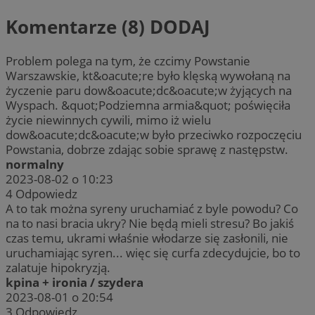
Komentarze (8)
DODAJ
Problem polega na tym, że czcimy Powstanie
Warszawskie, kt&oacute;re było klęską wywołaną na
życzenie paru dow&oacute;dc&oacute;w żyjących na
Wyspach. &quot;Podziemna armia&quot; poświęciła
życie niewinnych cywili, mimo iż wielu
dow&oacute;dc&oacute;w było przeciwko rozpoczęciu
Powstania, dobrze zdając sobie sprawę z następstw.
normalny
2023-08-02 o 10:23
4
Odpowiedz
A to tak można syreny uruchamiać z byle powodu? Co
na to nasi bracia ukry? Nie będą mieli stresu? Bo jakiś
czas temu, ukrami właśnie włodarze się zasłonili, nie
uruchamiając syren... więc się curfa zdecydujcie, bo to
zalatuje hipokryzją.
kpina + ironia / szydera
2023-08-01 o 20:54
3
Odpowiedz