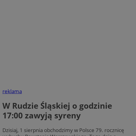
reklama
W Rudzie Śląskiej o godzinie
17:00 zawyją syreny
Dzisiaj, 1 sierpnia obchodzimy w Polsce 79. rocznicę