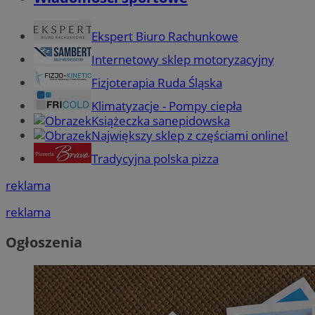
Ekspert Biuro Rachunkowe
Internetowy sklep motoryzacyjny
Fizjoterapia Ruda Śląska
Klimatyzacje - Pompy ciepła
Książeczka sanepidowska
Największy sklep z częściami online!
Tradycyjna polska pizza
reklama
reklama
Ogłoszenia