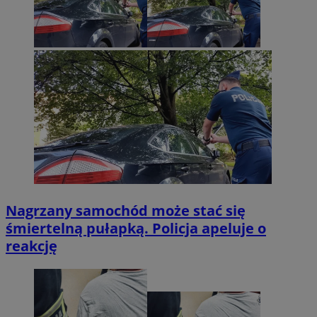
Nagrzany samochód może stać się
śmiertelną pułapką. Policja apeluje o
reakcję