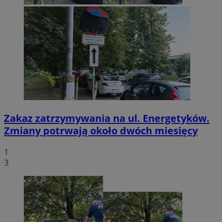
Zakaz zatrzymywania na ul. Energetyków.
Zmiany potrwają około dwóch miesięcy
1
3