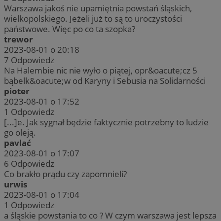
Warszawa jakoś nie upamiętnia powstań śląskich,
wielkopolskiego. Jeżeli już to są to uroczystości
państwowe. Więc po co ta szopka?
trewor
2023-08-01 o 20:18
7
Odpowiedz
Na Halembie nic nie wyło o piątej, opr&oacute;cz 5
bąbelk&oacute;w od Karyny i Sebusia na Solidarności
pioter
2023-08-01 o 17:52
1
Odpowiedz
[...]e. Jak sygnał będzie faktycznie potrzebny to ludzie
go oleją.
pavlać
2023-08-01 o 17:07
6
Odpowiedz
Co brakło prądu czy zapomnieli?
urwis
2023-08-01 o 17:04
1
Odpowiedz
a śląskie powstania to co ? W czym warszawa jest lepsza