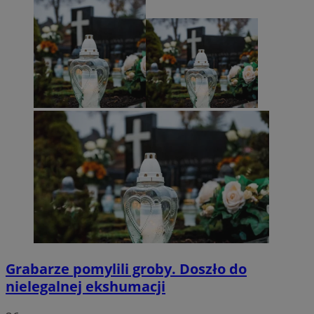
Grabarze pomylili groby. Doszło do
nielegalnej ekshumacji