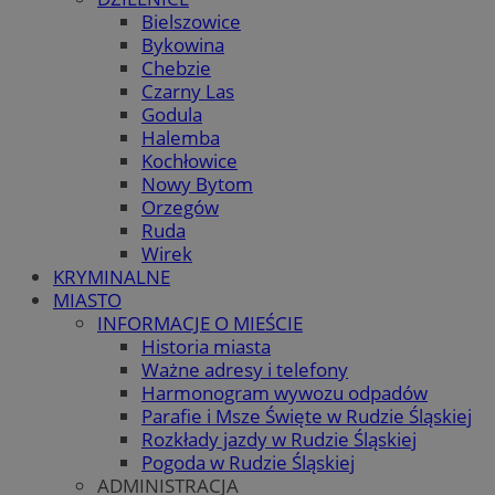
Bielszowice
Bykowina
Chebzie
Czarny Las
Godula
Halemba
Kochłowice
Nowy Bytom
Orzegów
Ruda
Wirek
KRYMINALNE
MIASTO
INFORMACJE O MIEŚCIE
Historia miasta
Ważne adresy i telefony
Harmonogram wywozu odpadów
Parafie i Msze Święte w Rudzie Śląskiej
Rozkłady jazdy w Rudzie Śląskiej
Pogoda w Rudzie Śląskiej
ADMINISTRACJA