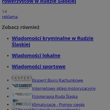
rowerzystów w Rudzie Śląskiej
14
reklama
Zobacz również
Wiadomości kryminalne w Rudzie
Śląskiej
Wiadomości lokalne
Wiadomości sportowe
Ekspert Biuro Rachunkowe
Internetowy sklep motoryzacyjny
Fizjoterapia Ruda Śląska
Klimatyzacje - Pompy ciepła
Książeczka sanepidowska