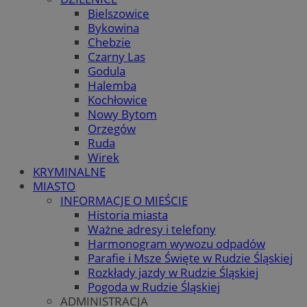
Bielszowice
Bykowina
Chebzie
Czarny Las
Godula
Halemba
Kochłowice
Nowy Bytom
Orzegów
Ruda
Wirek
KRYMINALNE
MIASTO
INFORMACJE O MIEŚCIE
Historia miasta
Ważne adresy i telefony
Harmonogram wywozu odpadów
Parafie i Msze Święte w Rudzie Śląskiej
Rozkłady jazdy w Rudzie Śląskiej
Pogoda w Rudzie Śląskiej
ADMINISTRACJA