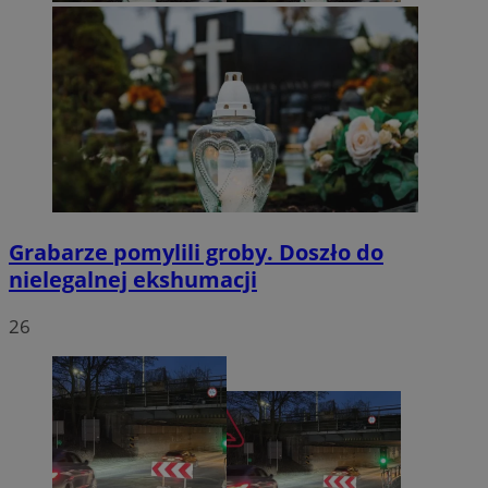
Grabarze pomylili groby. Doszło do
nielegalnej ekshumacji
26