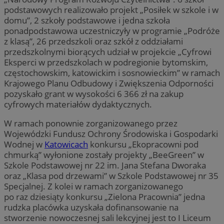
podstawowych realizowało projekt „Posiłek w szkole i w
domu”, 2 szkoły podstawowe i jedna szkoła
ponadpodstawowa uczestniczyły w programie „Podróże
z klasą”, 26 przedszkoli oraz szkół z oddziałami
przedszkolnymi biorących udział w projekcie „Cyfrowi
Eksperci w przedszkolach w podregionie bytomskim,
częstochowskim, katowickim i sosnowieckim” w ramach
Krajowego Planu Odbudowy i Zwiększenia Odporności
pozyskało grant w wysokości 6 366 zł na zakup
cyfrowych materiałów dydaktycznych.
W ramach ponownie zorganizowanego przez
Wojewódzki Fundusz Ochrony Środowiska i Gospodarki
Wodnej w
Katowicach
konkursu „Ekopracowni pod
chmurką” wyłonione zostały projekty „BeeGreen” w
Szkole Podstawowej nr 22 im. Jana Stefana Dworaka
oraz „Klasa pod drzewami” w Szkole Podstawowej nr 35
Specjalnej. Z kolei w ramach zorganizowanego
po raz dziesiąty konkursu „Zielona Pracownia” jedna
rudzka placówka uzyskała dofinansowanie na
stworzenie nowoczesnej sali lekcyjnej jest to I Liceum