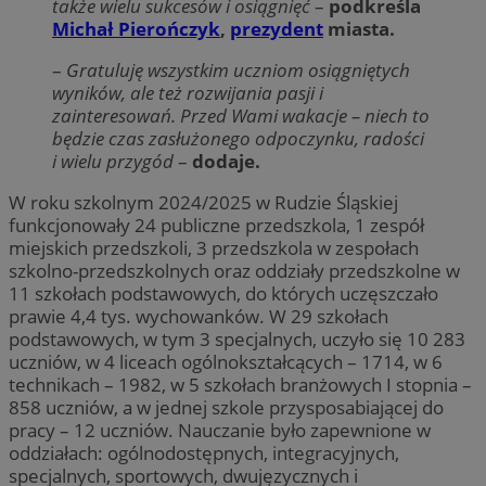
także wielu sukcesów i osiągnięć
–
podkreśla
Michał Pierończyk
,
prezydent
miasta.
–
Gratuluję wszystkim uczniom osiągniętych
wyników, ale też rozwijania pasji i
zainteresowań. Przed Wami wakacje – niech to
będzie czas zasłużonego odpoczynku, radości
i
wielu przygód
–
dodaje.
W roku szkolnym 2024/2025 w Rudzie Śląskiej
funkcjonowały 24 publiczne przedszkola, 1 zespół
miejskich przedszkoli, 3 przedszkola w zespołach
szkolno-przedszkolnych oraz oddziały przedszkolne w
11 szkołach podstawowych, do których uczęszczało
prawie 4,4 tys. wychowanków. W 29 szkołach
podstawowych, w tym 3 specjalnych, uczyło się 10 283
uczniów, w 4 liceach ogólnokształcących – 1714, w 6
technikach – 1982, w 5 szkołach branżowych I stopnia –
858 uczniów, a w jednej szkole przysposabiającej do
pracy – 12 uczniów. Nauczanie było zapewnione w
oddziałach: ogólnodostępnych, integracyjnych,
specjalnych, sportowych, dwujęzycznych i