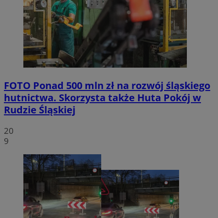
FOTO
Ponad 500 mln zł na rozwój śląskiego
hutnictwa. Skorzysta także Huta Pokój w
Rudzie Śląskiej
20
9