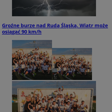
Groźne burze nad Rudą Śląską. Wiatr może
osiągać 90 km/h