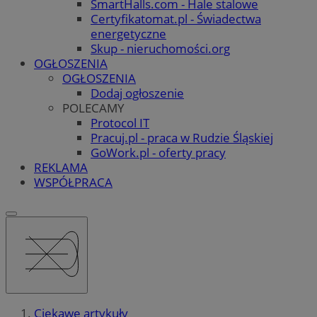
SmartHalls.com - Hale stalowe
Certyfikatomat.pl - Świadectwa
energetyczne
Skup - nieruchomości.org
OGŁOSZENIA
OGŁOSZENIA
Dodaj ogłoszenie
POLECAMY
Protocol IT
Pracuj.pl - praca w Rudzie Śląskiej
GoWork.pl - oferty pracy
REKLAMA
WSPÓŁPRACA
Ciekawe artykuły