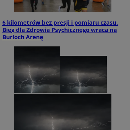
6 kilometrów bez presji i pomiaru czasu.
Bieg dla Zdrowia Psychicznego wraca na
Burloch Arenę