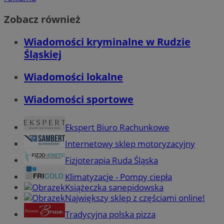
Zobacz również
Wiadomości kryminalne w Rudzie
Śląskiej
Wiadomości lokalne
Wiadomości sportowe
Ekspert Biuro Rachunkowe
Internetowy sklep motoryzacyjny
Fizjoterapia Ruda Śląska
Klimatyzacje - Pompy ciepła
Książeczka sanepidowska
Największy sklep z częściami online!
Tradycyjna polska pizza