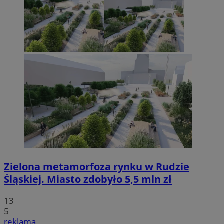
Zielona metamorfoza rynku w Rudzie
Śląskiej. Miasto zdobyło 5,5 mln zł
13
5
reklama