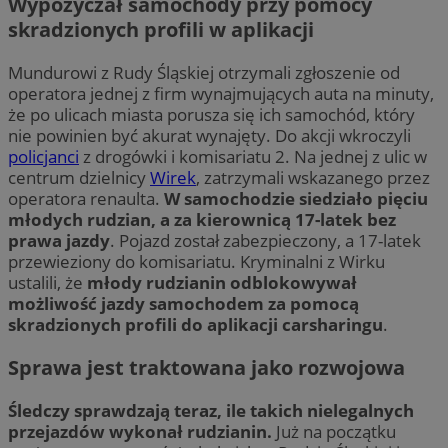
Wypożyczał samochody przy pomocy
skradzionych profili w aplikacji
Mundurowi z Rudy Śląskiej otrzymali zgłoszenie od
operatora jednej z firm wynajmujących auta na minuty,
że po ulicach miasta porusza się ich samochód, który
nie powinien być akurat wynajęty. Do akcji wkroczyli
policjanci
z drogówki i komisariatu 2. Na jednej z ulic w
centrum dzielnicy
Wirek
, zatrzymali wskazanego przez
operatora renaulta.
W samochodzie siedziało pięciu
młodych rudzian, a za kierownicą 17-latek bez
prawa jazdy
. Pojazd został zabezpieczony, a 17-latek
przewieziony do komisariatu. Kryminalni z Wirku
ustalili, że
młody rudzianin odblokowywał
możliwość jazdy samochodem za pomocą
skradzionych profili do aplikacji carsharingu
.
Sprawa jest traktowana jako rozwojowa
Śledczy sprawdzają teraz, ile takich nielegalnych
przejazdów wykonał rudzianin.
Już na początku