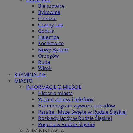
Bielszowice
Bykowina
Chebzie
Czarny Las
Godula
Halemba
Kochłowice
Nowy Bytom
Orzegów
Ruda
Wirek
KRYMINALNE
MIASTO
INFORMACJE O MIEŚCIE
Historia miasta
Ważne adresy i telefony
Harmonogram wywozu odpadów
Parafie i Msze Święte w Rudzie Śląskiej
Rozkłady jazdy w Rudzie Śląskiej
Pogoda w Rudzie Śląskiej
ADMINISTRACJA