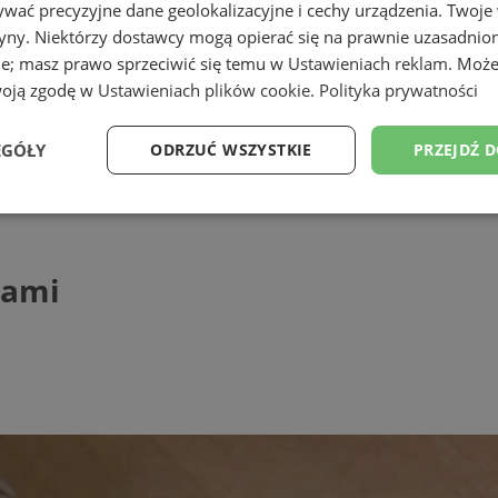
wać precyzyjne dane geolokalizacyjne i cechy urządzenia. Twoje
tryny. Niektórzy dostawcy mogą opierać się na prawnie uzasadnio
ie; masz prawo sprzeciwić się temu w
Ustawieniach reklam
. Może
woją zgodę w
Ustawieniach plików cookie
.
Polityka prywatności
ąskiej
EGÓŁY
ODRZUĆ WSZYSTKIE
PRZEJDŹ 
Wydajność
Targetowanie
Funkcjonalność
Ni
kami
ezbędne
Wydajność
Targetowanie
Funkcjonalność
Niesklasyfikow
ie umożliwiają korzystanie z podstawowych funkcji strony internetowej, takich jak log
Bez niezbędnych plików cookie nie można prawidłowo korzystać ze strony internetowe
Provider
/
Okres
Opis
Domena
przechowywania