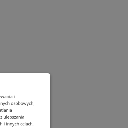
ywania i
danych osobowych,
etlania
az ulepszania
 i innych celach,