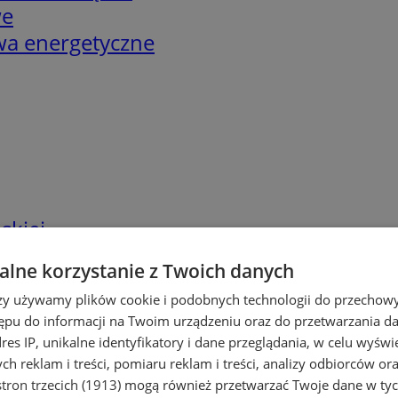
we
twa energetyczne
skiej
lne korzystanie z Twoich danych
rzy używamy plików cookie i podobnych technologii do przechow
ępu do informacji na Twoim urządzeniu oraz do przetwarzania 
dres IP, unikalne identyfikatory i dane przeglądania, w celu wyświ
h reklam i treści, pomiaru reklam i treści, analizy odbiorców or
tron trzecich (1913)
mogą również przetwarzać Twoje dane w tych