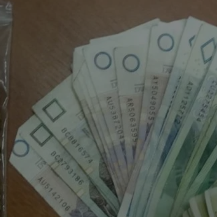
rudaslaska.com.pl
1 rok
Ten plik cookie przechowuje iden
rudaslaska.com.pl
1 rok
Ten plik cookie przechowuje iden
rudaslaska.com.pl
1 rok
Ten plik cookie przechowuje iden
.tiktok.com
1 tydzień 3 dni
Ten plik cookie jest używany do
uwierzytelniania i bezpieczeństw
użytkownicy pozostają zalogowan
zabezpieczone, jak poruszać się 
internetową lub interakcji z jej u
30 minut
Ten plik cookie służy do rozróżn
Cloudflare Inc.
Jest to korzystne dla strony int
.x.com
umożliwia tworzenie ważnych r
korzystania z jej witryny interne
29 minut 59
Ten plik cookie służy do rozróżn
Cloudflare Inc.
sekund
Jest to korzystne dla strony int
.twitter.com
umożliwia tworzenie ważnych r
korzystania z jej witryny interne
Polityce prywatności Google
METADATA
5 miesięcy 4
Ten plik cookie jest używany d
YouTube
tygodnie
zgody użytkownika i wyboru pry
.youtube.com
interakcji z witryną. Rejestruje 
zgody odwiedzającego na różne p
ustawienia prywatności, zapewni
preferencje zostaną uhonorowan
sesjach.
nt
4 tygodnie 2 dni
Ten plik cookie jest używany pr
CookieScript