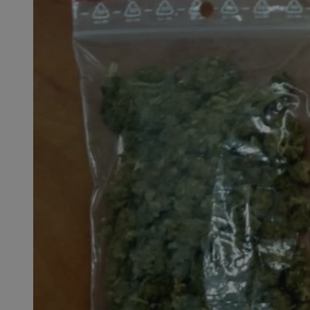
SessID
QeSessID
MvSessID
msToken
__cf_bm
__cf_bm
VISITOR_PRIVACY_
CookieScriptConse