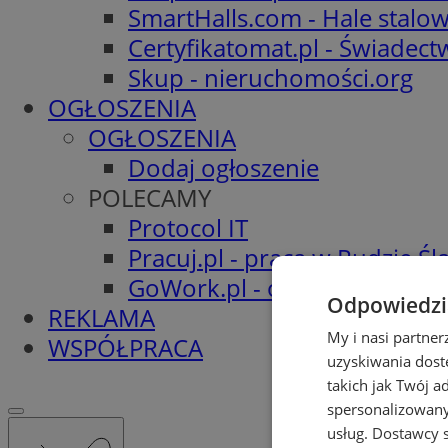
SmartHalls.com - Hale stalo
Certyfikatomat.pl - Świadec
Skup - nieruchomości.org
OGŁOSZENIA
OGŁOSZENIA
Dodaj ogłoszenie
POLECAMY
Protocol IT
Pracuj.pl - praca w Rudzie Ślą
GoWork.pl - oferty pracy
Odpowiedzia
REKLAMA
My i nasi partne
WSPÓŁPRACA
uzyskiwania dost
takich jak Twój a
spersonalizowanyc
usług.
Dostawcy s