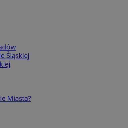
adów
e Śląskiej
kiej
ie Miasta?