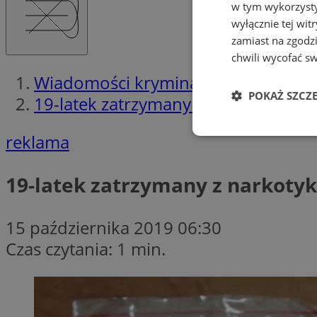
w tym wykorzysty
wyłącznie tej wi
zamiast na zgodz
chwili wycofać s
Wiadomości kryminalne w Rudzie Śl
POKAŻ SZCZ
19-latek zatrzymany z narkotykami
reklama
Niezbędne
19-latek zatrzymany z narkoty
15 października 2019 06:30
Ni
Czas czytania: 1 min.
Niezbędne pliki cook
zarządzanie kontem. 
Nazwa