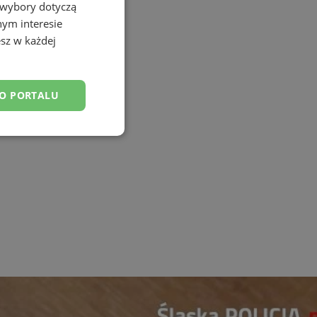
 wybory dotyczą
nym interesie
sz w każdej
DO PORTALU
esklasyfikowane
ane
owanie użytkownika i
j.