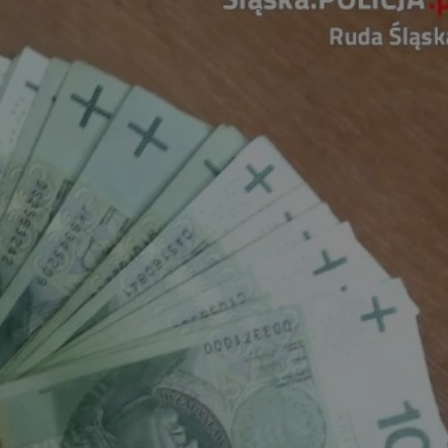
tyfikator sesji.
tyfikator sesji.
tyfikator sesji.
 celów
a, zapewniając, że
i, a ich dane są
przez witrynę
sług.
iania ludzi i botów.
ernetowej, ponieważ
aportów na temat
towej.
iania ludzi i botów.
ernetowej, ponieważ
aportów na temat
towej.
o przechowywania
watności dla ich
dane dotyczące
olityki i
ając, że ich
e w przyszłych
zez usługę Cookie-