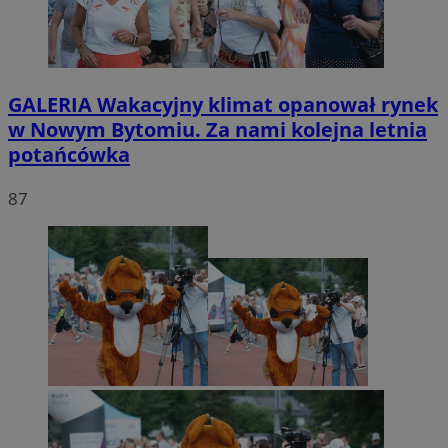
GALERIA
Wakacyjny klimat opanował rynek
w Nowym Bytomiu. Za nami kolejna letnia
potańcówka
87