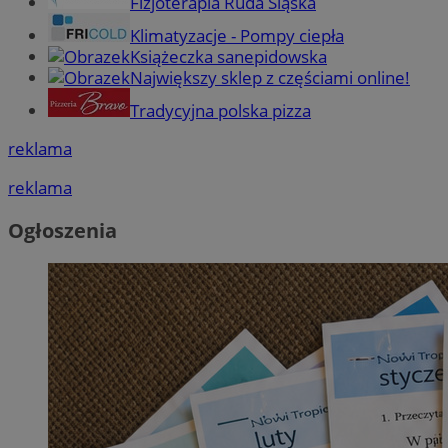
Fizjoterapia Ruda Śląska
Klimatyzacje - Pompy ciepła
Książeczka sanepidowska
Największy sklep z częściami online!
Tradycyjna polska pizza
reklama
reklama
Ogłoszenia