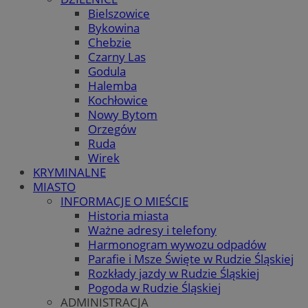
Bielszowice
Bykowina
Chebzie
Czarny Las
Godula
Halemba
Kochłowice
Nowy Bytom
Orzegów
Ruda
Wirek
KRYMINALNE
MIASTO
INFORMACJE O MIEŚCIE
Historia miasta
Ważne adresy i telefony
Harmonogram wywozu odpadów
Parafie i Msze Święte w Rudzie Śląskiej
Rozkłady jazdy w Rudzie Śląskiej
Pogoda w Rudzie Śląskiej
ADMINISTRACJA