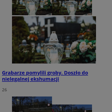
Grabarze pomylili groby. Doszło do
nielegalnej ekshumacji
26