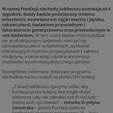
W samej Fundacji obchody Jubileuszu potrwają aż 4
tygodnie. Każdy będzie poświęcony innemu
schorzeniu: nowotworom szyjki macicy i jajnika,
rakowi piersi, badaniom prenatalnym i
laboratorium genetycznemu oraz prowadzonym w
nim badaniom.
W tym czasie będzie można poddać
się profilaktycznym badaniom, nauczyć się
samobadania piersi na fantomach, wysłuchać
interesujących rozmów ze specjalistami z zakresu
medycyny, a także wziąć udział w prezentacji
możliwości wysokospecjalistycznego sprzętu.
Szczegółowe informacje dotyczące programu
obchodów można znaleźć na profilu FB Fundacji.
„Z okazji Jubileuszu życzymy sobie, aby
Fundacja przez kolejne lata mogła służyć
kobietom i aby nie zabrakło wokół niej ludzi
dobrej woli i życzliwości” –
mówiła Krystyna
Zamorska
– prezes Fundacji podczas
konferencji prasowej poświęconej 25 – leciu.