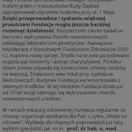
trafem jeden z mieszkańców Rudy Śląskiej
zaproponował użyczenie budynku przy ul. 1 Maja.
Dzięki przeprowadzce i zyskaniu większej
przestrzeni Fundacja mogła jeszcze bardziej
rozwinąć działalność
. Rozszerzono zakres badań w
kierunku wykrywania chorób nowotworowych
zakładając laboratorium genetyczne. Nawiązano
współpracę z Narodowym Funduszem Zdrowia (w 2001
r.). Kupiono nowy sprzęt. Środki na te cele pozyskiwano
organizując koncerty i aukcje charytatywne. Po kilku
latach znowu pojawiła się konieczność zmiany siedziby
na większą. Znaleziono więc lokal przy szpitalu w
Bielszowicach. Budynek Fundacja wyremontowała z
własnych środków. W tej siedzibie Fundacja działa już
od 10 lat wciąż zajmując się wykrywaniem chorób
nowotworowych u kobiet.
W ramach edukacji zdrowotnej Fundacja regularnie co
miesiąc organizuje spotkania dla Pań z cyklu „Moda na
zdrowie”. Wykłady dla chętnych poprowadzili już tacy
wybitni specjaliści jak m.in.
prof. dr hab. n. med.