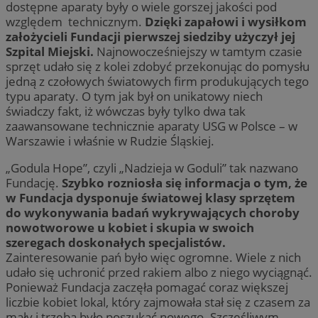
dostępne aparaty były o wiele gorszej jakości pod
względem technicznym.
Dzięki zapałowi i wysiłkom
założycieli Fundacji pierwszej siedziby użyczył jej
Szpital Miejski.
Najnowocześniejszy w tamtym czasie
sprzęt udało się z kolei zdobyć przekonując do pomysłu
jedną z czołowych światowych firm produkujących tego
typu aparaty. O tym jak był on unikatowy niech
świadczy fakt, iż wówczas były tylko dwa tak
zaawansowane technicznie aparaty USG w Polsce – w
Warszawie i właśnie w Rudzie Śląskiej.
„Godula Hope”, czyli „Nadzieja w Goduli” tak nazwano
Fundację.
Szybko rozniosła się informacja o tym, że
w Fundacja dysponuje światowej klasy sprzętem
do wykonywania badań wykrywających choroby
nowotworowe u kobiet i skupia w swoich
szeregach doskonałych specjalistów.
Zainteresowanie pań było więc ogromne. Wiele z nich
udało się uchronić przed rakiem albo z niego wyciągnąć.
Ponieważ Fundacja zaczęła pomagać coraz większej
liczbie kobiet lokal, który zajmowała stał się z czasem za
mały i trzeba było poszukać nowego. Szczęśliwym