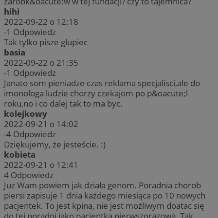
zarobk&oacute;w w tej fundacji? czy to tajemnica?
hihi
2022-09-22 o 12:18
-1
Odpowiedz
Tak tylko pisze glupiec
basia
2022-09-22 o 21:35
-1
Odpowiedz
Janato som pieniadze czas reklama specjalisci,ale do
imonologa ludzie chorzy czekajom po p&oacute;l
roku,no i co dalej tak to ma byc.
kolejkowy
2022-09-21 o 14:02
-4
Odpowiedz
Dziękujemy, że jesteście. :)
kobieta
2022-09-21 o 12:41
4
Odpowiedz
Juz Wam powiem jak działa genom. Poradnia chorob
piersi zapisuje 1 dnia każdego miesiąca po 10 nowych
pacjentek. To jest kpina, nie jest możliwym doatac się
do tej poradni jako pacjentka pierwszorazowa. Tak