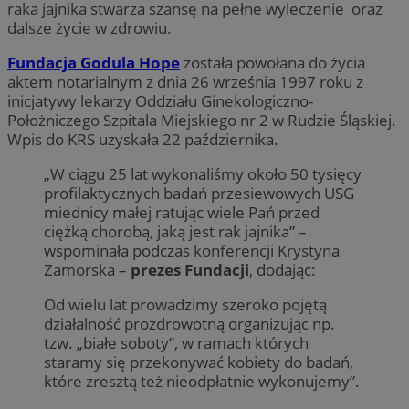
raka jajnika stwarza szansę na pełne wyleczenie oraz
dalsze życie w zdrowiu.
Fundacja Godula Hope
została powołana do życia
aktem notarialnym z dnia 26 września 1997 roku z
inicjatywy lekarzy Oddziału Ginekologiczno-
Położniczego Szpitala Miejskiego nr 2 w Rudzie Śląskiej.
Wpis do KRS uzyskała 22 października.
„W ciągu 25 lat wykonaliśmy około 50 tysięcy
profilaktycznych badań przesiewowych USG
miednicy małej ratując wiele Pań przed
ciężką chorobą, jaką jest rak jajnika” –
wspominała podczas konferencji Krystyna
Zamorska –
prezes Fundacji
, dodając:
Od wielu lat prowadzimy szeroko pojętą
działalność prozdrowotną organizując np.
tzw. „białe soboty”, w ramach których
staramy się przekonywać kobiety do badań,
które zresztą też nieodpłatnie wykonujemy”.