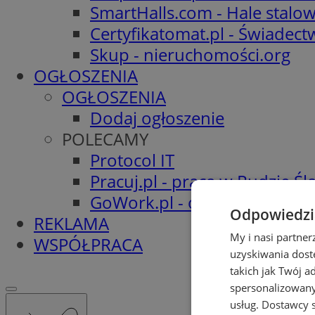
SmartHalls.com - Hale stalo
Certyfikatomat.pl - Świadec
Skup - nieruchomości.org
OGŁOSZENIA
OGŁOSZENIA
Dodaj ogłoszenie
POLECAMY
Protocol IT
Pracuj.pl - praca w Rudzie Ślą
GoWork.pl - oferty pracy
Odpowiedzia
REKLAMA
My i nasi partne
WSPÓŁPRACA
uzyskiwania dost
takich jak Twój a
spersonalizowanyc
usług.
Dostawcy s