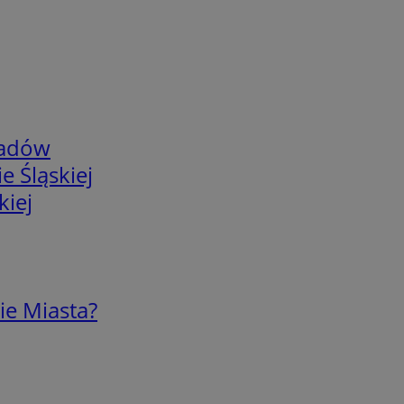
adów
e Śląskiej
kiej
ie Miasta?