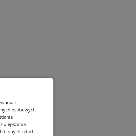
ywania i
danych osobowych,
etlania
az ulepszania
 i innych celach,