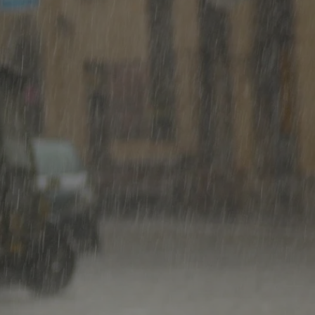
tyfikator sesji.
tyfikator sesji.
tyfikator sesji.
zez usługę Cookie-
eferencji
a pliki cookie. Jest
Cookie-Script.com
o przechowywania
watności dla ich
dane dotyczące
olityki i
ając, że ich
e w przyszłych
 celów
a, zapewniając, że
i, a ich dane są
przez witrynę
sług.