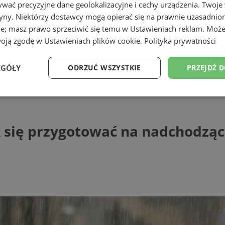
wać precyzyjne dane geolokalizacyjne i cechy urządzenia. Twoje
tryny. Niektórzy dostawcy mogą opierać się na prawnie uzasadnio
ie; masz prawo sprzeciwić się temu w
Ustawieniach reklam
. Może
woją zgodę w
Ustawieniach plików cookie
.
Polityka prywatności
EGÓŁY
ODRZUĆ WSZYSTKIE
PRZEJDŹ 
ę przygotować na nadchodzące warunki a
Wydajność
Targetowanie
Funkcjonalność
Ni
k się przygotować na nadchodzą
ezbędne
Wydajność
Targetowanie
Funkcjonalność
Niesklasyfikow
ie umożliwiają korzystanie z podstawowych funkcji strony internetowej, takich jak log
Bez niezbędnych plików cookie nie można prawidłowo korzystać ze strony internetowe
Provider
/
Okres
Opis
Domena
przechowywania