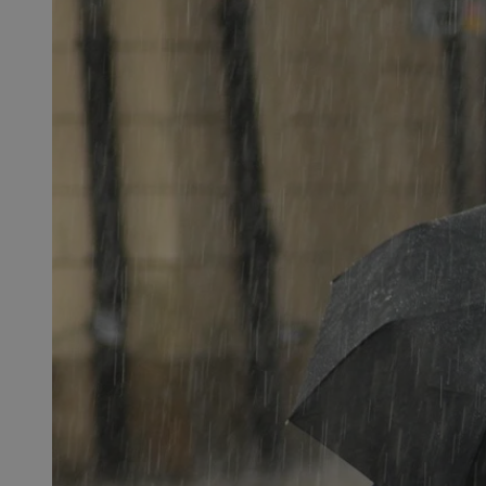
SessID
QeSessID
MvSessID
CookieScriptConse
VISITOR_PRIVACY_
msToken
Provider
Nazwa
Domena
Nazwa