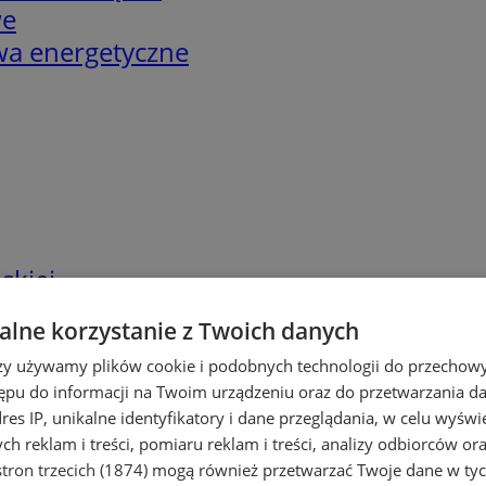
we
twa energetyczne
skiej
lne korzystanie z Twoich danych
rzy używamy plików cookie i podobnych technologii do przechow
ępu do informacji na Twoim urządzeniu oraz do przetwarzania 
dres IP, unikalne identyfikatory i dane przeglądania, w celu wyświ
h reklam i treści, pomiaru reklam i treści, analizy odbiorców or
tron trzecich (1874)
mogą również przetwarzać Twoje dane w tych