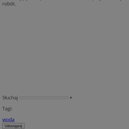
robót.
Słuchaj
⏵︎
Tagi:
woda
Udostępnij