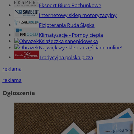
Ekspert Biuro Rachunkowe
Internetowy sklep motoryzacyjny
Fizjoterapia Ruda Śląska
Klimatyzacje - Pompy ciepła
Książeczka sanepidowska
Największy sklep z częściami online!
Tradycyjna polska pizza
reklama
reklama
Ogłoszenia