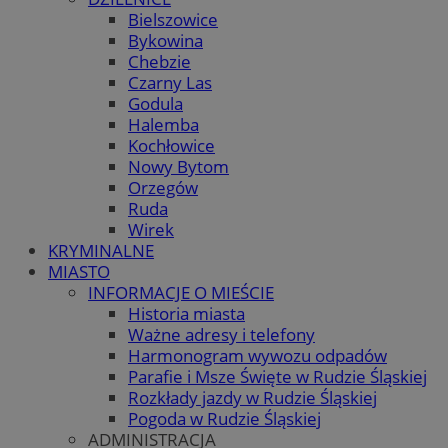
Bielszowice
Bykowina
Chebzie
Czarny Las
Godula
Halemba
Kochłowice
Nowy Bytom
Orzegów
Ruda
Wirek
KRYMINALNE
MIASTO
INFORMACJE O MIEŚCIE
Historia miasta
Ważne adresy i telefony
Harmonogram wywozu odpadów
Parafie i Msze Święte w Rudzie Śląskiej
Rozkłady jazdy w Rudzie Śląskiej
Pogoda w Rudzie Śląskiej
ADMINISTRACJA