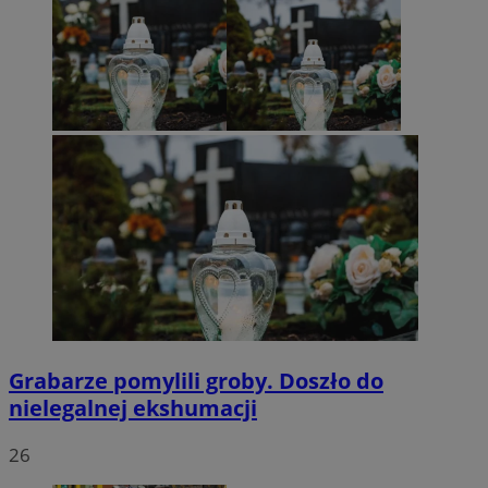
Grabarze pomylili groby. Doszło do
nielegalnej ekshumacji
26