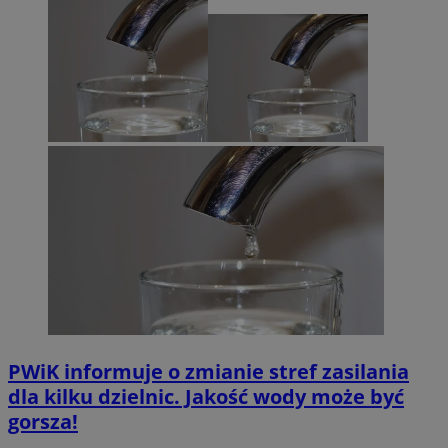
PWiK informuje o zmianie stref zasilania
dla kilku dzielnic. Jakość wody może być
gorsza!