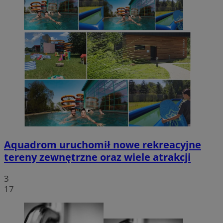
Aquadrom uruchomił nowe rekreacyjne
tereny zewnętrzne oraz wiele atrakcji
3
17