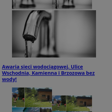
Awaria sieci wodociągowej. Ulice
Wschodnia, Kamienna i Brzozowa bez
wody!