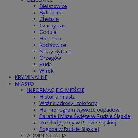
Bielszowice
Bykowina
Chebzie
Czarny Las
Godula
Halemba
Kochłowice
Nowy Bytom
Orzegów
Ruda
Wirek
KRYMINALNE
MIASTO
INFORMACJE O MIEŚCIE
Historia miasta
Ważne adresy i telefony
Harmonogram wywozu odpadów
Parafie i Msze Święte w Rudzie Śląskiej
Rozkłady jazdy w Rudzie Śląskiej
Pogoda w Rudzie Śląskiej
ADMINISTRACJA