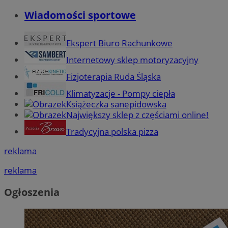
Wiadomości sportowe
Ekspert Biuro Rachunkowe
Internetowy sklep motoryzacyjny
Fizjoterapia Ruda Śląska
Klimatyzacje - Pompy ciepła
Książeczka sanepidowska
Największy sklep z częściami online!
Tradycyjna polska pizza
reklama
reklama
Ogłoszenia