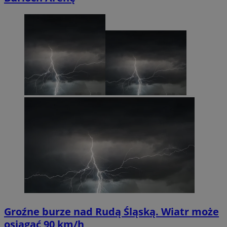
Groźne burze nad Rudą Śląską. Wiatr może
osiągać 90 km/h