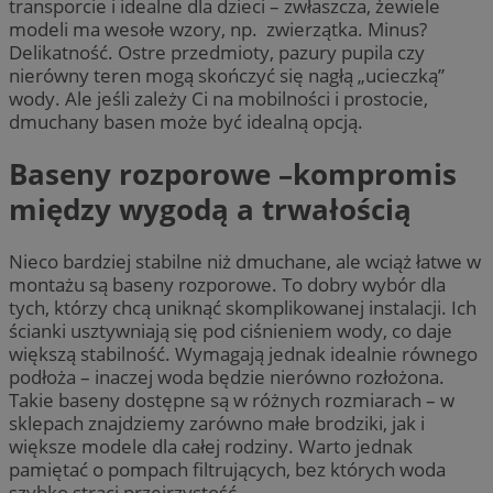
transporcie i idealne dla dzieci – zwłaszcza, żewiele
modeli ma wesołe wzory, np. zwierzątka. Minus?
Delikatność. Ostre przedmioty, pazury pupila czy
nierówny teren mogą skończyć się nagłą „ucieczką”
wody. Ale jeśli zależy Ci na mobilności i prostocie,
dmuchany basen może być idealną opcją.
Baseny rozporowe –kompromis
między wygodą a trwałością
Nieco bardziej stabilne niż dmuchane, ale wciąż łatwe w
montażu są baseny rozporowe. To dobry wybór dla
tych, którzy chcą uniknąć skomplikowanej instalacji. Ich
ścianki usztywniają się pod ciśnieniem wody, co daje
większą stabilność. Wymagają jednak idealnie równego
podłoża – inaczej woda będzie nierówno rozłożona.
Takie baseny dostępne są w różnych rozmiarach – w
sklepach znajdziemy zarówno małe brodziki, jak i
większe modele dla całej rodziny. Warto jednak
pamiętać o pompach filtrujących, bez których woda
szybko straci przejrzystość.