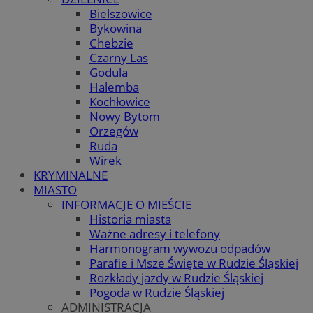
Bielszowice
Bykowina
Chebzie
Czarny Las
Godula
Halemba
Kochłowice
Nowy Bytom
Orzegów
Ruda
Wirek
KRYMINALNE
MIASTO
INFORMACJE O MIEŚCIE
Historia miasta
Ważne adresy i telefony
Harmonogram wywozu odpadów
Parafie i Msze Święte w Rudzie Śląskiej
Rozkłady jazdy w Rudzie Śląskiej
Pogoda w Rudzie Śląskiej
ADMINISTRACJA