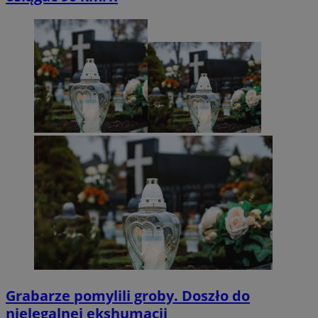
Grabarze pomylili groby. Doszło do
nielegalnej ekshumacji