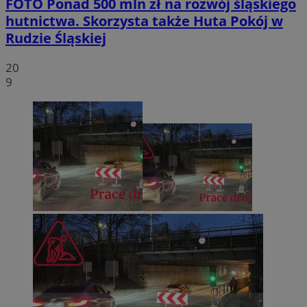
FOTO
Ponad 500 mln zł na rozwój śląskiego
hutnictwa. Skorzysta także Huta Pokój w
Rudzie Śląskiej
20
9