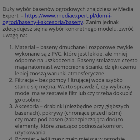
Duży wybór basenów ogrodowych znajdziesz w Media
Expert –
https://www.mediaexpert.pl/dom-i-
ogrod/baseny-i-akcesoria/baseny
. Zanim jednak
zdecydujesz się na wybór konkretnego modelu, zwróć
uwagę na:
Materiał – baseny dmuchane i rozporowe zwykle
wykonane są z PVC, które jest lekkie, ale mniej
odporne na uszkodzenia. Baseny stelażowe często
mają natomiast wzmocnione ścianki, dzięki czemu
lepiej znoszą warunki atmosferyczne.
Filtracja – bez pompy filtrującej woda szybko
stanie się mętna. Warto sprawdzić, czy wybrany
model ma w zestawie filtr lub czy trzeba dokupić
go osobno.
Akcesoria – drabinki (niezbędne przy głębszych
basenach), pokrywy (chroniące przed liśćmi)
czy mata pod basen (zabezpieczająca dno) to
elementy, które znacząco podnoszą komfort
użytkowania.
Rozmiar – jeśli masz mało miejsca w ogrodzie,