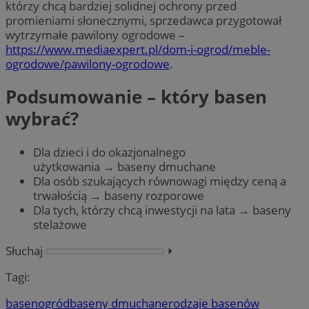
którzy chcą bardziej solidnej ochrony przed
promieniami słonecznymi, sprzedawca przygotował
wytrzymałe pawilony ogrodowe –
https://www.mediaexpert.pl/dom-i-ogrod/meble-
ogrodowe/pawilony-ogrodowe
.
Podsumowanie – który basen
wybrać?
Dla dzieci i do okazjonalnego
użytkowania → baseny dmuchane
Dla osób szukających równowagi między ceną a
trwałością → baseny rozporowe
Dla tych, którzy chcą inwestycji na lata → baseny
stelażowe
Słuchaj
⏵︎
Tagi:
basen
ogród
baseny dmuchane
rodzaje basenów