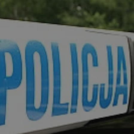
rudaslaska.com.pl
1 rok
Ten plik cookie przechowuje iden
rudaslaska.com.pl
1 rok
Ten plik cookie przechowuje iden
rudaslaska.com.pl
1 rok
Ten plik cookie przechowuje iden
.tiktok.com
1 tydzień 3 dni
Ten plik cookie jest używany do
uwierzytelniania i bezpieczeństw
użytkownicy pozostają zalogowan
zabezpieczone, jak poruszać się 
internetową lub interakcji z jej u
30 minut
Ten plik cookie służy do rozróżn
Cloudflare Inc.
Jest to korzystne dla strony int
.x.com
umożliwia tworzenie ważnych r
korzystania z jej witryny interne
29 minut 59
Ten plik cookie służy do rozróżn
Cloudflare Inc.
sekund
Jest to korzystne dla strony int
.twitter.com
umożliwia tworzenie ważnych r
korzystania z jej witryny interne
Polityce prywatności Google
METADATA
5 miesięcy 4
Ten plik cookie jest używany d
YouTube
tygodnie
zgody użytkownika i wyboru pry
.youtube.com
interakcji z witryną. Rejestruje 
zgody odwiedzającego na różne p
ustawienia prywatności, zapewni
preferencje zostaną uhonorowan
sesjach.
nt
4 tygodnie 2 dni
Ten plik cookie jest używany pr
CookieScript