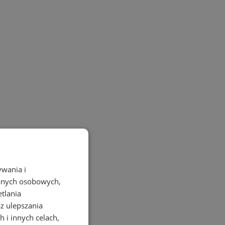
ywania i
danych osobowych,
etlania
az ulepszania
 i innych celach,