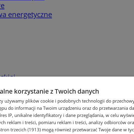
we
twa energetyczne
skiej
lne korzystanie z Twoich danych
rzy używamy plików cookie i podobnych technologii do przechow
ępu do informacji na Twoim urządzeniu oraz do przetwarzania 
dres IP, unikalne identyfikatory i dane przeglądania, w celu wyświ
h reklam i treści, pomiaru reklam i treści, analizy odbiorców or
tron trzecich (1913)
mogą również przetwarzać Twoje dane w tych