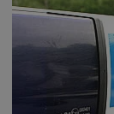
SessID
QeSessID
MvSessID
msToken
__cf_bm
__cf_bm
VISITOR_PRIVACY_
CookieScriptConse