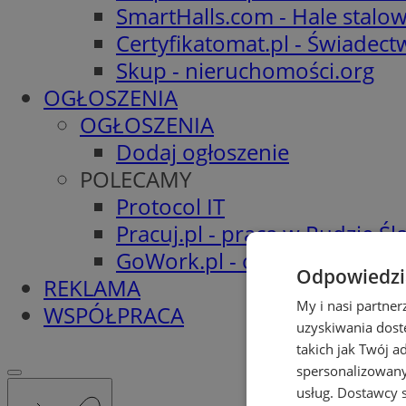
SmartHalls.com - Hale stalo
Certyfikatomat.pl - Świadec
Skup - nieruchomości.org
OGŁOSZENIA
OGŁOSZENIA
Dodaj ogłoszenie
POLECAMY
Protocol IT
Pracuj.pl - praca w Rudzie Ślą
GoWork.pl - oferty pracy
Odpowiedzia
REKLAMA
My i nasi partne
WSPÓŁPRACA
uzyskiwania dost
takich jak Twój a
spersonalizowanyc
usług.
Dostawcy s