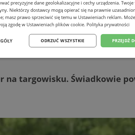
wać precyzyjne dane geolokalizacyjne i cechy urządzenia. Twoje
tryny. Niektórzy dostawcy mogą opierać się na prawnie uzasadnio
ie; masz prawo sprzeciwić się temu w
Ustawieniach reklam
. Może
woją zgodę w
Ustawieniach plików cookie
.
Polityka prywatności
ąskiej
EGÓŁY
ODRZUĆ WSZYSTKIE
PRZEJDŹ 
 targowisku. Świadkowie powiadomili pol
Wydajność
Targetowanie
Funkcjonalność
Ni
r na targowisku. Świadkowie po
ezbędne
Wydajność
Targetowanie
Funkcjonalność
Niesklasyfikow
ie umożliwiają korzystanie z podstawowych funkcji strony internetowej, takich jak log
Bez niezbędnych plików cookie nie można prawidłowo korzystać ze strony internetowe
Provider
/
Okres
Opis
Domena
przechowywania