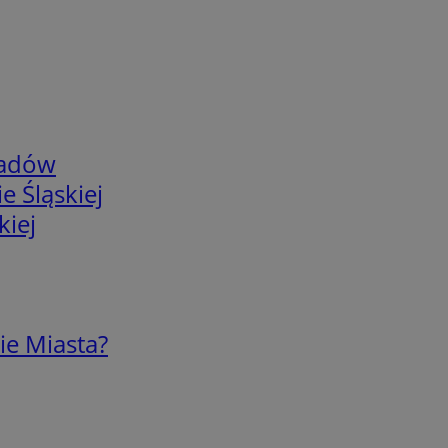
adów
e Śląskiej
kiej
ie Miasta?