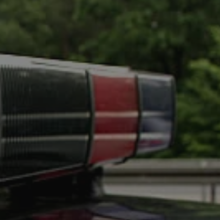
tyfikator sesji.
tyfikator sesji.
tyfikator sesji.
 celów
a, zapewniając, że
i, a ich dane są
przez witrynę
sług.
iania ludzi i botów.
ernetowej, ponieważ
aportów na temat
towej.
iania ludzi i botów.
ernetowej, ponieważ
aportów na temat
towej.
o przechowywania
watności dla ich
dane dotyczące
olityki i
ając, że ich
e w przyszłych
zez usługę Cookie-