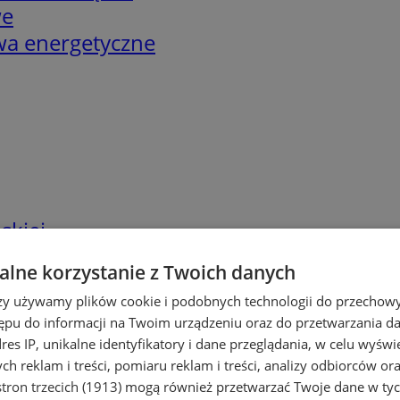
we
twa energetyczne
skiej
lne korzystanie z Twoich danych
rzy używamy plików cookie i podobnych technologii do przechow
ępu do informacji na Twoim urządzeniu oraz do przetwarzania 
dres IP, unikalne identyfikatory i dane przeglądania, w celu wyświ
h reklam i treści, pomiaru reklam i treści, analizy odbiorców or
tron trzecich (1913)
mogą również przetwarzać Twoje dane w tych