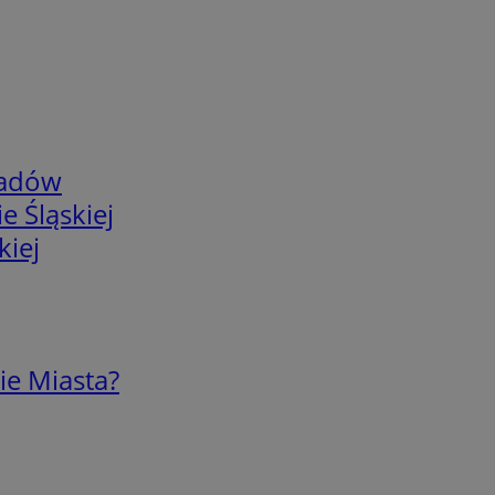
adów
e Śląskiej
kiej
ie Miasta?