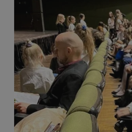
SessID
QeSessID
MvSessID
msToken
__cf_bm
__cf_bm
VISITOR_PRIVACY_
CookieScriptConse