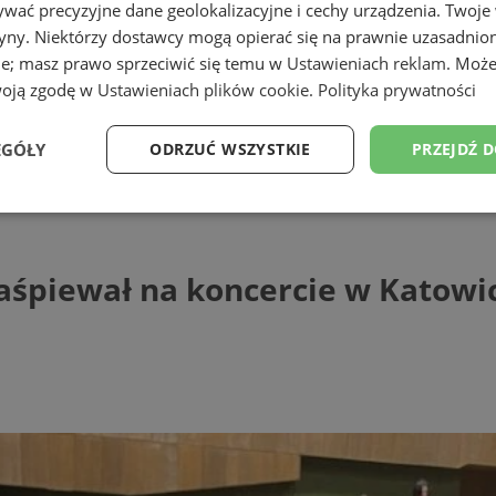
wać precyzyjne dane geolokalizacyjne i cechy urządzenia. Twoje
tryny. Niektórzy dostawcy mogą opierać się na prawnie uzasadnio
ie; masz prawo sprzeciwić się temu w
Ustawieniach reklam
. Może
woją zgodę w
Ustawieniach plików cookie
.
Polityka prywatności
EGÓŁY
ODRZUĆ WSZYSTKIE
PRZEJDŹ 
iewał na koncercie w Katowicach! Progra
Wydajność
Targetowanie
Funkcjonalność
Ni
 zaśpiewał na koncercie w Katow
ezbędne
Wydajność
Targetowanie
Funkcjonalność
Niesklasyfikow
ie umożliwiają korzystanie z podstawowych funkcji strony internetowej, takich jak log
Bez niezbędnych plików cookie nie można prawidłowo korzystać ze strony internetowe
Provider
/
Okres
Opis
Domena
przechowywania