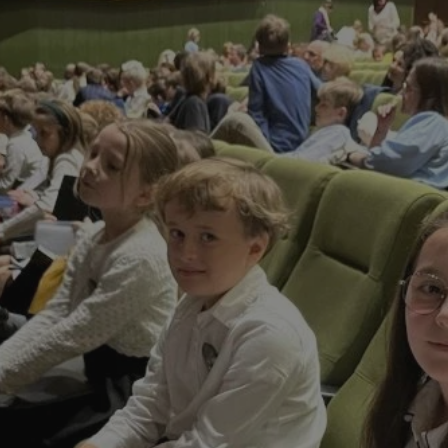
rudaslaska.com.pl
1 rok
Ten plik cookie przechowuje iden
rudaslaska.com.pl
1 rok
Ten plik cookie przechowuje iden
rudaslaska.com.pl
1 rok
Ten plik cookie przechowuje iden
.tiktok.com
1 tydzień 3 dni
Ten plik cookie jest używany do
uwierzytelniania i bezpieczeństw
użytkownicy pozostają zalogowan
zabezpieczone, jak poruszać się 
internetową lub interakcji z jej u
30 minut
Ten plik cookie służy do rozróżn
Cloudflare Inc.
Jest to korzystne dla strony int
.x.com
umożliwia tworzenie ważnych r
korzystania z jej witryny interne
29 minut 59
Ten plik cookie służy do rozróżn
Cloudflare Inc.
sekund
Jest to korzystne dla strony int
.twitter.com
umożliwia tworzenie ważnych r
korzystania z jej witryny interne
Polityce prywatności Google
METADATA
5 miesięcy 4
Ten plik cookie jest używany d
YouTube
tygodnie
zgody użytkownika i wyboru pry
.youtube.com
interakcji z witryną. Rejestruje 
zgody odwiedzającego na różne p
ustawienia prywatności, zapewni
preferencje zostaną uhonorowan
sesjach.
nt
4 tygodnie 2 dni
Ten plik cookie jest używany pr
CookieScript