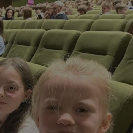
tyfikator sesji.
tyfikator sesji.
tyfikator sesji.
 celów
a, zapewniając, że
i, a ich dane są
przez witrynę
sług.
iania ludzi i botów.
ernetowej, ponieważ
aportów na temat
towej.
iania ludzi i botów.
ernetowej, ponieważ
aportów na temat
towej.
o przechowywania
watności dla ich
dane dotyczące
olityki i
ając, że ich
e w przyszłych
zez usługę Cookie-