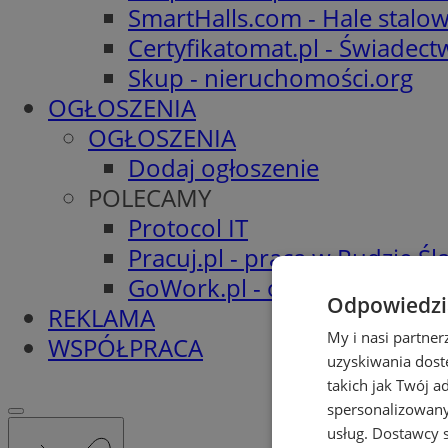
SmartHalls.com - Hale stalo
Certyfikatomat.pl - Świadec
Skup - nieruchomości.org
OGŁOSZENIA
OGŁOSZENIA
Dodaj ogłoszenie
POLECAMY
Protocol IT
Pracuj.pl - praca w Rudzie Ślą
GoWork.pl - oferty pracy
Odpowiedzia
REKLAMA
My i nasi partne
WSPÓŁPRACA
uzyskiwania dost
takich jak Twój a
spersonalizowanyc
usług.
Dostawcy s