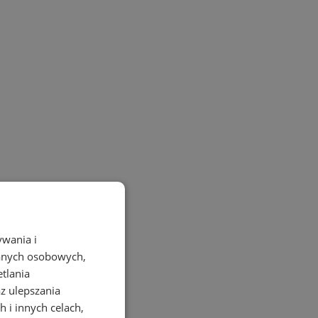
ywania i
danych osobowych,
etlania
az ulepszania
 i innych celach,