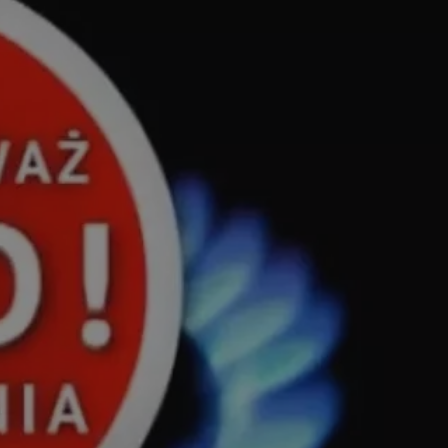
tyfikator sesji.
tyfikator sesji.
tyfikator sesji.
 celów
a, zapewniając, że
i, a ich dane są
przez witrynę
sług.
iania ludzi i botów.
ernetowej, ponieważ
aportów na temat
towej.
iania ludzi i botów.
ernetowej, ponieważ
aportów na temat
towej.
o przechowywania
watności dla ich
dane dotyczące
olityki i
ając, że ich
e w przyszłych
zez usługę Cookie-