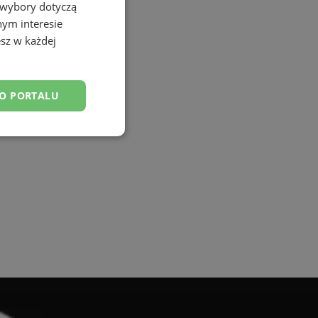
 wybory dotyczą
nym interesie
sz w każdej
DO PORTALU
esklasyfikowane
ane
owanie użytkownika i
j.