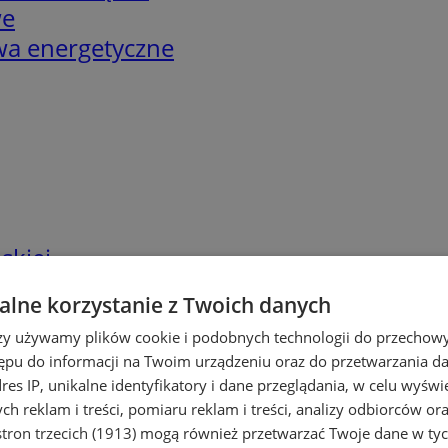
we
twa energetyczne
skiej
lne korzystanie z Twoich danych
rzy używamy plików cookie i podobnych technologii do przechow
ępu do informacji na Twoim urządzeniu oraz do przetwarzania 
dres IP, unikalne identyfikatory i dane przeglądania, w celu wyświ
h reklam i treści, pomiaru reklam i treści, analizy odbiorców or
tron trzecich (1913)
mogą również przetwarzać Twoje dane w tych