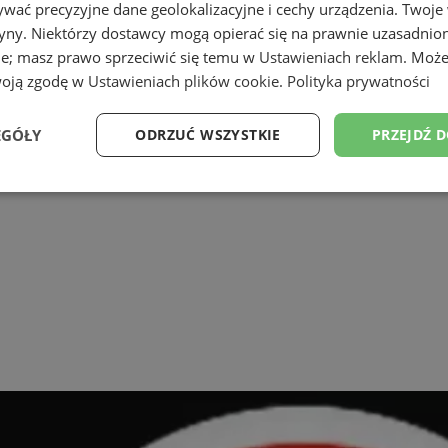
wać precyzyjne dane geolokalizacyjne i cechy urządzenia. Twoje
tryny. Niektórzy dostawcy mogą opierać się na prawnie uzasadnio
ie; masz prawo sprzeciwić się temu w
Ustawieniach reklam
. Może
woją zgodę w
Ustawieniach plików cookie
.
Polityka prywatności
ąskiej
EGÓŁY
ODRZUĆ WSZYSTKIE
PRZEJDŹ 
Wydajność
Targetowanie
Funkcjonalność
Ni
ezbędne
Wydajność
Targetowanie
Funkcjonalność
Niesklasyfikow
ie umożliwiają korzystanie z podstawowych funkcji strony internetowej, takich jak log
Bez niezbędnych plików cookie nie można prawidłowo korzystać ze strony internetowe
Provider
/
Okres
Opis
Domena
przechowywania