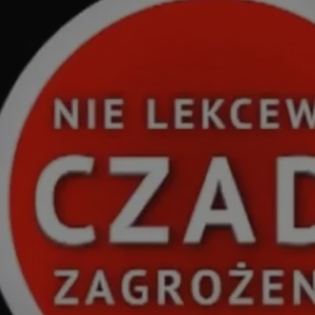
rudaslaska.com.pl
1 rok
Ten plik cookie przechowuje iden
rudaslaska.com.pl
1 rok
Ten plik cookie przechowuje iden
rudaslaska.com.pl
1 rok
Ten plik cookie przechowuje iden
.tiktok.com
1 tydzień 3 dni
Ten plik cookie jest używany do
uwierzytelniania i bezpieczeństw
użytkownicy pozostają zalogowan
zabezpieczone, jak poruszać się 
internetową lub interakcji z jej u
30 minut
Ten plik cookie służy do rozróżn
Cloudflare Inc.
Jest to korzystne dla strony int
.x.com
umożliwia tworzenie ważnych r
korzystania z jej witryny interne
29 minut 59
Ten plik cookie służy do rozróżn
Cloudflare Inc.
sekund
Jest to korzystne dla strony int
.twitter.com
umożliwia tworzenie ważnych r
korzystania z jej witryny interne
Polityce prywatności Google
METADATA
5 miesięcy 4
Ten plik cookie jest używany d
YouTube
tygodnie
zgody użytkownika i wyboru pry
.youtube.com
interakcji z witryną. Rejestruje 
zgody odwiedzającego na różne p
ustawienia prywatności, zapewni
preferencje zostaną uhonorowan
sesjach.
nt
4 tygodnie 2 dni
Ten plik cookie jest używany pr
CookieScript