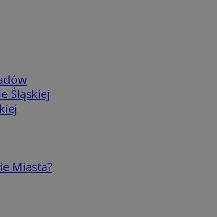
adów
e Śląskiej
kiej
ie Miasta?