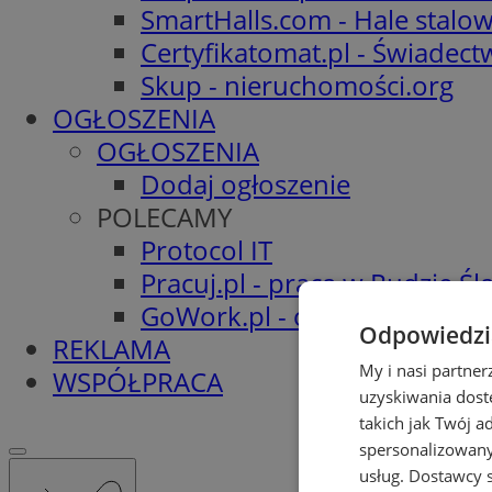
SmartHalls.com - Hale stalo
Certyfikatomat.pl - Świadec
Skup - nieruchomości.org
OGŁOSZENIA
OGŁOSZENIA
Dodaj ogłoszenie
POLECAMY
Protocol IT
Pracuj.pl - praca w Rudzie Ślą
GoWork.pl - oferty pracy
Odpowiedzia
REKLAMA
My i nasi partne
WSPÓŁPRACA
uzyskiwania dost
takich jak Twój a
spersonalizowanyc
usług.
Dostawcy s