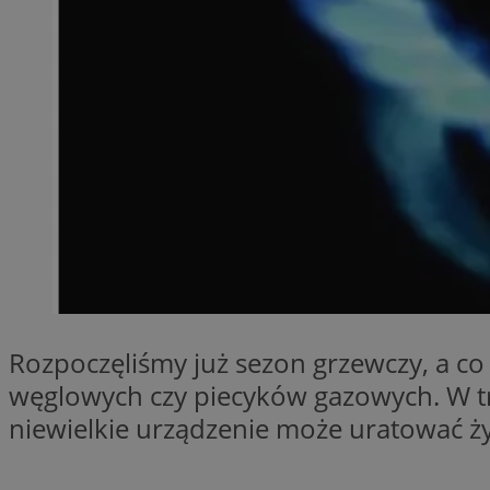
Provider
Nazwa
Domena
Nazwa
Nazwa
ttwid
.tiktok.c
_clsk
_fbp
FCCDCF
MR
_ga
MUID
Rozpoczęliśmy już sezon grzewczy, a co 
węglowych czy piecyków gazowych. W t
niewielkie urządzenie może uratować ży
SM
_ga_ES69V3SCKQ