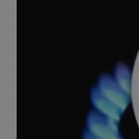
SessID
QeSessID
MvSessID
msToken
__cf_bm
__cf_bm
VISITOR_PRIVACY_
CookieScriptConse