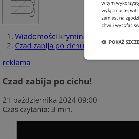
w tym wykorzysty
wyłącznie tej wi
zamiast na zgodz
chwili wycofać s
Wiadomości kryminalne w Rudzie Śl
POKAŻ SZCZ
Czad zabija po cichu!
reklama
Niezbędne
Czad zabija po cichu!
21 października 2024 09:00
Ni
Czas czytania: 3 min.
Niezbędne pliki cook
zarządzanie kontem. 
Nazwa