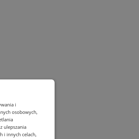
ywania i
danych osobowych,
etlania
az ulepszania
 i innych celach,