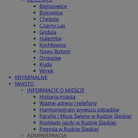
Bielszowice
Bykowina
Chebzie
Czarny Las
Godula
Halemba
Kochłowice
Nowy Bytom
Orzegów
Ruda
Wirek
KRYMINALNE
MIASTO
INFORMACJE O MIEŚCIE
Historia miasta
Ważne adresy i telefony
Harmonogram wywozu odpadów
Parafie i Msze Święte w Rudzie Śląskiej
Rozkłady jazdy w Rudzie Śląskiej
Pogoda w Rudzie Śląskiej
ADMINISTRACJA