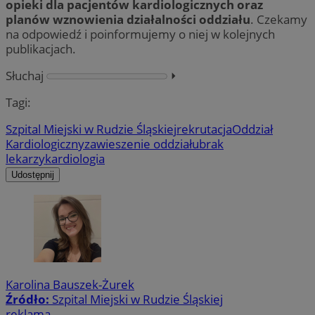
opieki dla pacjentów kardiologicznych oraz
planów wznowienia działalności oddziału
. Czekamy
na odpowiedź i poinformujemy o niej w kolejnych
publikacjach.
Słuchaj
⏵︎
Tagi:
Szpital Miejski w Rudzie Śląskiej
rekrutacja
Oddział
Kardiologiczny
zawieszenie oddziału
brak
lekarzy
kardiologia
Udostępnij
Karolina Bauszek-Żurek
Źródło:
Szpital Miejski w Rudzie Śląskiej
reklama