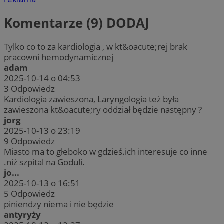
Komentarze (9)
DODAJ
Tylko co to za kardiologia , w kt&oacute;rej brak
pracowni hemodynamicznej
adam
2025-10-14 o 04:53
3
Odpowiedz
Kardiologia zawieszona, Laryngologia też była
zawieszona kt&oacute;ry oddział będzie następny ?
jorg
2025-10-13 o 23:19
9
Odpowiedz
Miasto ma to głeboko w gdzieś.ich interesuje co inne
.niż szpital na Goduli.
jo...
2025-10-13 o 16:51
5
Odpowiedz
piniendzy niema i nie będzie
antyryży