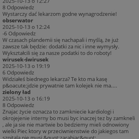
2025-10-13 o 12:27
8
Odpowiedz
Wystarczy dać lekarzom godne wynagrodzenie!
obserwator
2025-10-13 o 12:24
-6
Odpowiedz
W czasach plandemii się nachapali i myślą, że już
zawsze tak będzie: dodatki za nic i inne wymysły.
Wykształcili się za nasze podatki to do roboty!
wirusek-świrusek
2025-10-13 o 19:19
6
Odpowiedz
Widziałeś biednego lekarza? Te kto ma kasę
p&oacute;jdzie prywatnie tam kolejek nie ma....
zielony ład
2025-10-13 o 16:19
8
Odpowiedz
Znajac życie oznacza to zamkniecie kardiologi i
okrojejenie interny bo musi byc inaczej tez by zamkneli
, ale ja sie nie martwie bo bedziemy mieli odnowiony
wielki Piec ktory w przeciwnienstwie do jakiegos tam
szpitala nie musi &quot;zarabiac&quot;