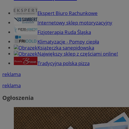
Ekspert Biuro Rachunkowe
Internetowy sklep motoryzacyjny
Fizjoterapia Ruda Śląska
Klimatyzacje - Pompy ciepła
Książeczka sanepidowska
Największy sklep z częściami online!
Tradycyjna polska pizza
reklama
reklama
Ogłoszenia