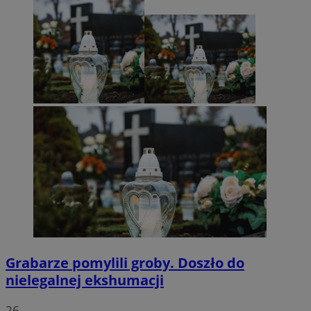
Grabarze pomylili groby. Doszło do
nielegalnej ekshumacji
26