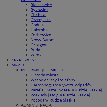
Bielszowice
Bykowina
Chebzie
Czarny Las
Godula
Halemba
Kochłowice
Nowy Bytom
Orzegów
Ruda
Wirek
KRYMINALNE
MIASTO
INFORMACJE O MIEŚCIE
Historia miasta
Ważne adresy i telefony
Harmonogram wywozu odpadów
Parafie i Msze Święte w Rudzie Śląskiej
Rozkłady jazdy w Rudzie Śląskiej
Pogoda w Rudzie Śląskiej
ADMINISTRACJA