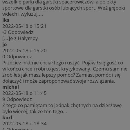
wszelkie parki dla garstki spacerowiczów, a obiekty
sportowe dla garstki osób lubiących sport. Weź głęboki
wdech i wyluzuj....
iks
2022-05-18 o 15:21
-3
Odpowiedz
[...]e z Halymby
jo
2022-05-18 o 15:20
0
Odpowiedz
Przecież nikt nie chciał tego ruszyć. Pojawił się gość co
w końcu chce i robi to jest krytykowany. Czemu sam nie
zrobiłeś jak masz lepszy pomóc? Zamiast pomóc i się
dołączyć i może zaproponować swoje rozwiązania.
michal
2022-05-18 o 11:45
9
Odpowiedz
Z tego co pamiętam to jednak chętnych na dzierżawę
było więcej, tak że ten tego...
karl
2022-05-18 o 18:34
1
Odpowiedz