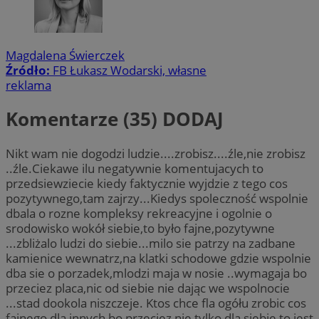
Magdalena Świerczek
Źródło:
FB Łukasz Wodarski, własne
reklama
Komentarze (35)
DODAJ
Nikt wam nie dogodzi ludzie....zrobisz....źle,nie zrobisz
..źle.Ciekawe ilu negatywnie komentujacych to
przedsiewziecie kiedy faktycznie wyjdzie z tego cos
pozytywnego,tam zajrzy...Kiedys spoleczność wspolnie
dbala o rozne kompleksy rekreacyjne i ogolnie o
srodowisko wokół siebie,to było fajne,pozytywne
...zbliżalo ludzi do siebie...milo sie patrzy na zadbane
kamienice wewnatrz,na klatki schodowe gdzie wspolnie
dba sie o porzadek,mlodzi maja w nosie ..wymagaja bo
przeciez placa,nic od siebie nie dając we wspolnocie
...stad dookola niszczeje. Ktos chce fla ogółu zrobic cos
fajnego,dla innych bo przeciez nie tylko dla siebie to jest