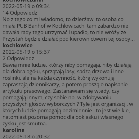
2022-05-19 o 09:34
14
Odpowiedz
No z tego co mi wiadomo, to dzierżawi to osoba co
miała PUB Banhof w Kochlowicach, tam zabardzo nie
dawała rady tego utrzymać i upadło, to nie wróży ze
Przystań będzie działać pod kierownictwem tej osoby...
kochlowice
2022-05-19 o 15:37
2
Odpowiedz
Bawią mnie ludzie, którzy niby pomagają, niby działają
dla dobra ogółu, sprzątają lasy, sadzą drzewa i inne
roślinki, ale na każdą czynność, którą wykonują
zapraszają dziennikarzy, a potem proszą o napisanie
artykułu prasowego. Zastanawiam się wtedy, czy
pomagają innym, czy sobie np. w zdobywaniu
przyszłych głosów wyborczych ? Tyle jest organizacji, w
których ludzie pomagają bezimiennie i to jest wielkie,
natomiast pozorna pomoc dla poklasku i własnego
zysku jest smutna.
karolina
2022-05-18 o 20:32