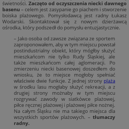
świetności.
Zaczęto od oczyszczenia niecki dawnego
basenu
– celem jest zasypanie go piachem i stworzenie
boiska plażowego. Pomysłodawcą jest radny Łukasz
Wodarski. Skontaktował się z nowym dzierżawcą
ośrodka, który podszedł do pomysłu entuzjastycznie.
– Jako osoba od zawsze związana ze sportem
zaproponowałem, aby w tym miejscu powstał
postindustrialny obiekt, który mógłby służyć
mieszkańcom nie tylko Rudy Śląskiej, ale
także mieszkańcom całej aglomeracji. Po
zmierzeniu niecki basenowej doszedłem do
wniosku, że to miejsce mogłoby spełniać
właściwie dwie funkcje. Z jednej strony
plaża
w środku lasu mogłaby służyć rekreacji, a z
drugiej strony możnaby w tym miejscu
rozgrywać zawody w siatkówce plażowej,
piłce ręcznej plażowej i plażowej piłce nożnej.
Na całym Śląsku nie ma takiego miejsca dla
wszystkich sportów plażowych. –
tłumaczy
radny.