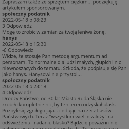
Zapraszam także ze sprzętem ciężkim... podziękuję
artykułem sponsorowanym.
społeczny podatnik
2022-05-18 o 08:23
3
Odpowiedz
Mogę to zrobic w zamian za twoją leniwa żonę.
hanys
2022-05-18 o 15:30
-6
Odpowiedz
Widzę, że stosuje Pan metodę argumentum ad
personam. To normalne dla ludzi małych, głupich i nic
niewnoszących do tematu. Szkoda, że podpisuje się Pan
jako hanys. Hanysowi nie przystoi...
społeczny podatnik
2022-05-18 o 23:18
4
Odpowiedz
Drodzy Państwo, od 30 lat Miasto Ruda Śląska nie
zrobiło kompletnie nic, by ten teren odzyskał blask.
Pozbyli się zgniłego jaja... cedując na rzecz Lasów
Państwowych. Teraz "wszystkim wielce zależy" na
odświeżeniu i nadaniu blasku? Bądźcie poważni i nie
nabierajcie się na górnolotne hasła. To, że inicjatywy