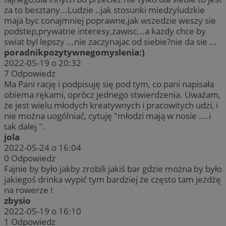
za to besztany...Ludzie ..jak stosunki miedzyludzkie
maja byc conajmniej poprawne,jak wszedzie weszy sie
podstep,prywatne interesy,zawisc...a kazdy chce by
swiat byl lepszy ...nie zaczynajac od siebie?nie da sie ...
poradnikpozytywnegomyslenia:)
2022-05-19 o 20:32
7
Odpowiedz
Ma Pani rację i podpisuję się pod tym, co pani napisała
obiema rękami, oprócz jednego stwierdzenia. Uważam,
że jest wielu młodych kreatywnych i pracowitych udzi, i
nie można uogólniać, cytuję "młodzi mają w nosie ....i
tak dalej ".
jola
2022-05-24 o 16:04
0
Odpowiedz
Fajnie by było jakby zrobili jakiś bar gdzie można by było
jakiegoś drinka wypić tym bardziej że często tam jeżdżę
na rowerze !
zbysio
2022-05-19 o 16:10
1
Odpowiedz