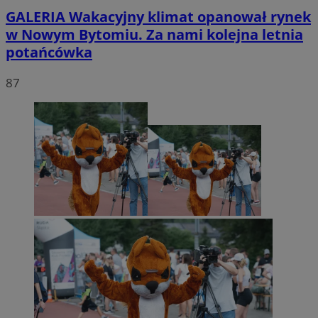
GALERIA
Wakacyjny klimat opanował rynek
w Nowym Bytomiu. Za nami kolejna letnia
potańcówka
87