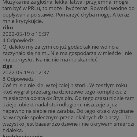
Muzyka nie za głośna, lekka, łatwa i przyjemna, mogła
tam być w PRLu, to może i być teraz. Rowerki wodne do
popływania po stawie. Pomarzyć chyba mogę. A teraz
mnie krytykujcie.
riko
2022-05-19 o 15:37
4
Odpowiedz
Oj daleko my za tymi co już godać tak nie wolno a
zaczynało się na m…Nie ma gospodarza w mieście i nie
ma pomysłu . Na nic nie ma ino skamleć
ziga
2022-05-19 o 12:37
8
Odpowiedz
Coś mi sie nie klei w tej całej historii. W zeszlym roku
ktoś wygrał przetarg na dzierzawe tego kompleksu z
miesieczna opłatą ok 8tys pln. Od tego czasu nic sie tam
dzieje, obiekt nadal stoi odłogiem, niszczeje a juz
napewno na siebie nie zarabia. Do tego krzaki wycinane
sa w czynie społecznym przez lokalnych dzialaczy... To
wszystko jest baaaardzo dziwne i nie ukrywam śmierdzi
z daleka.
kochlowiczanin