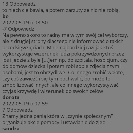
18
Odpowiedz
to niech cie bawia, a potem zarzuty ze nic nie robią.
be
2022-05-19 o 08:50
-7
Odpowiedz
Na pewno skoro to radny ma w tym swój cel wyborczy,
ale z drugiej strony dlaczego nie informować o takich
przedsięwzięciach. Mnie najbardziej razi jak ktoś
wykorzystuje wizerunek ludzi pokrzywdzonych przez
los i jedzie z byle [...]em np. do szpitala, hospicjum, czy
do domów dziecka i potem robi sobie zdjęcia z tymi
osobami, jest to obrzydliwe. Co innego zrobić wpłatę,
czy coś zawieźć i się tym pochwalić, bo może to
zmobilizować innych, ale co innego wykorzystywać
czyjąś krzywdę i wizerunek do swoich celów
dorota
2022-05-19 o 07:59
7
Odpowiedz
Znamy jedna panią która w „czynie społecznym”
organizuje akcje pomocy i ustawianie do zjec
sandra