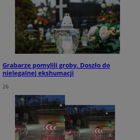
Grabarze pomylili groby. Doszło do
nielegalnej ekshumacji
26