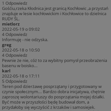
1
Odpowiedz
Gośćiu,rzeka Kłodnica jest granicą Kochłowic ,a przystań
znajduje w lesie kochłowickim i Kochłowice to dzielnica
RUDY ŚL.
mietlorz
2022-05-19 o 09:02
4
Odpowiedz
Informuję - nie odzyska.
greg
2022-05-18 o 10:50
4
Odpowiedz
Pewnie że nie, cóż to za wybitny pomysł przeobrażenia
basenu w boisko...
karl
2022-05-18 o 17:11
5
Odpowiedz
Teren pod dzierżawę posprzątany i przygotowany w
czynie społecznym... Bardzo dobra inicjatywa, chętnie
zaproszę wolontariuszy do posprzątania mojej działki.
Być może w przyszłości będę budował dom, a
przydałoby się wyczyścić z krzaków i samosiejek.