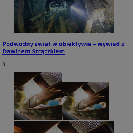
Podwodny świat w obiektywie – wywiad z
Dawidem Strączkiem
8