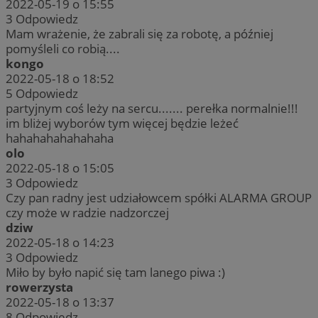
2022-05-19 o 15:55
3
Odpowiedz
Mam wrażenie, że zabrali się za robotę, a później
pomyśleli co robią....
kongo
2022-05-18 o 18:52
5
Odpowiedz
partyjnym coś leży na sercu....... perełka normalnie!!!
im bliżej wyborów tym więcej będzie leżeć
hahahahahahahaha
olo
2022-05-18 o 15:05
3
Odpowiedz
Czy pan radny jest udziałowcem spółki ALARMA GROUP
czy może w radzie nadzorczej
dziw
2022-05-18 o 14:23
3
Odpowiedz
Miło by było napić się tam lanego piwa :)
rowerzysta
2022-05-18 o 13:37
8
Odpowiedz