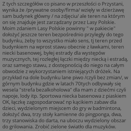
Z tych szczegółów co pisano w przeszłości o Przystani,
wynika że /prywatne osoby/firma/ wzięły w dzierżawę
sam budynek główny / na zdjęciu/ ale teren na którym
on się znajduje jest zarządzany przez Lasy Polskie.
Moim zdaniem Lasy Polskie powinny " w pakiecie"
dołożyć jeszcze teren bezpośrednio przyległy do tego
budynku, żeby to wszystko miało sens, tj teren przed
budynkiem na wprost stawu obecnie z ławkami, teren
niecki basenowej, byłej estrady dla występów
muzycznych, tej rozległej łączki między niecką i estradą,
oraz samego stawu, z dostępnością do niego na całym
obwodzie z wykorzystaniem istniejących dróżek. Na
przykład na dole budynku lane piwo /czyli bez zmian/, w
górnym budynku gdzie w latach 70tych odbywały się
wesela "strefa bezalkoholowa" dla mam z dziećmi czyli
napoje, lody itp. Sportowa niecka basenowa z piaskiem
OK, łączkę zagospodarować np kącikiem zabaw dla
dzieci, wydzielonym miejscem do gry w badmintona,
dołożyć dwa, trzy stoły kamienne do pingponga, dwa,
trzy stanowiska do darta, na uboczu wydzielony obszar
do grilowania. Zrobić zielone światło dla muzyków.