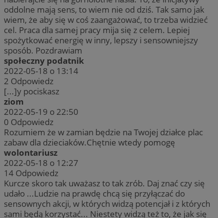
oddolne mają sens, to wiem nie od dziś. Tak samo jak
wiem, że aby się w coś zaangażować, to trzeba widzieć
cel. Praca dla samej pracy mija się z celem. Lepiej
spożytkować energię w inny, lepszy i sensowniejszy
sposób. Pozdrawiam
społeczny podatnik
2022-05-18 o 13:14
2
Odpowiedz
[...]y pociskasz
ziom
2022-05-19 o 22:50
0
Odpowiedz
Rozumiem że w zamian będzie na Twojej działce plac
zabaw dla dzieciaków.Chętnie wtedy pomogę
wolontariusz
2022-05-18 o 12:27
14
Odpowiedz
Kurcze skoro tak uważasz to tak zrób. Daj znać czy się
udało ...Ludzie na prawdę chcą się przyłączać do
sensownych akcji, w których widzą potencjał i z których
sami będą korzystać... Niestety widzą też to, że jak się