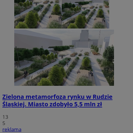
Zielona metamorfoza rynku w Rudzie
Śląskiej. Miasto zdobyło 5,5 mln zł
13
5
reklama