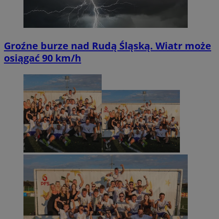
Groźne burze nad Rudą Śląską. Wiatr może
osiągać 90 km/h