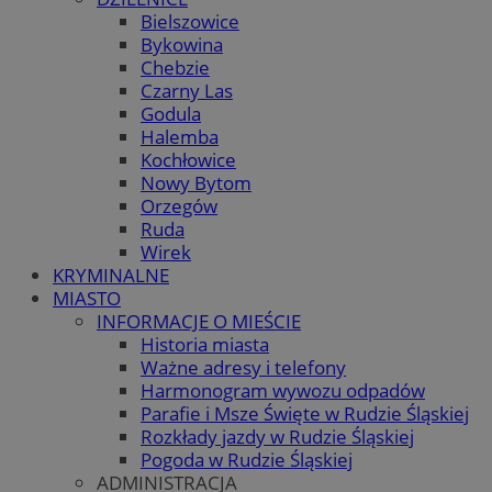
Bielszowice
Bykowina
Chebzie
Czarny Las
Godula
Halemba
Kochłowice
Nowy Bytom
Orzegów
Ruda
Wirek
KRYMINALNE
MIASTO
INFORMACJE O MIEŚCIE
Historia miasta
Ważne adresy i telefony
Harmonogram wywozu odpadów
Parafie i Msze Święte w Rudzie Śląskiej
Rozkłady jazdy w Rudzie Śląskiej
Pogoda w Rudzie Śląskiej
ADMINISTRACJA