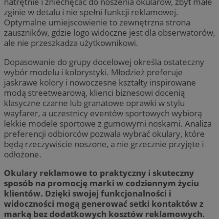
natrętnie i zniechęcać do noszenia okularów, zbyt małe
zginie w detalu i nie spełni funkcji reklamowej.
Optymalne umiejscowienie to zewnętrzna strona
zauszników, gdzie logo widoczne jest dla obserwatorów,
ale nie przeszkadza użytkownikowi.
Dopasowanie do grupy docelowej określa ostateczny
wybór modelu i kolorystyki. Młodzież preferuje
jaskrawe kolory i nowoczesne kształty inspirowane
modą streetwearową, klienci biznesowi docenią
klasyczne czarne lub granatowe oprawki w stylu
wayfarer, a uczestnicy eventów sportowych wybiorą
lekkie modele sportowe z gumowymi noskami. Analiza
preferencji odbiorców pozwala wybrać okulary, które
będą rzeczywiście noszone, a nie grzecznie przyjęte i
odłożone.
Okulary reklamowe to praktyczny i skuteczny
sposób na promocję marki w codziennym życiu
klientów. Dzięki swojej funkcjonalności i
widoczności mogą generować setki kontaktów z
marką bez dodatkowych kosztów reklamowych.