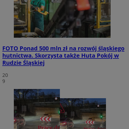
FOTO
Ponad 500 mln zł na rozwój śląskiego
hutnictwa. Skorzysta także Huta Pokój w
Rudzie Śląskiej
20
9