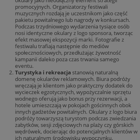
okulary jako nieodłączny element strategii
promocyjnych. Organizatorzy festiwali
muzycznych rozdają je uczestnikom jako część
pakietu powitalnego lub nagrody w konkursach.
Podczas trzydniowego wydarzenia tysiące osób
nosi identyczne okulary z logo sponsora, tworząc
efekt masowej ekspozycji marki. Fotografie z
festiwalu trafiają następnie do mediów
społecznościowych, przedłużając żywotność
kampanii daleko poza czas trwania samego
eventu.
Turystyka i rekreacja
stanowią naturalną
domenę okularów reklamowych. Biura podróży
wręczają je klientom jako praktyczny dodatek do
wycieczek egzotycznych, wypożyczalnie sprzętu
wodnego oferują jako bonus przy rezerwacji, a
hotele umieszczają w pokojach gościnnych obok
innych gadżetów powitalnych. Okulary z logo biura
podróży towarzyszą turystom podczas zwiedzania
zabytków, sesji zdjęciowych na plaży czy górskich
wędrówek, docierając do potencjalnych klientów w
ich naturalnym środowisku wypoczynku.