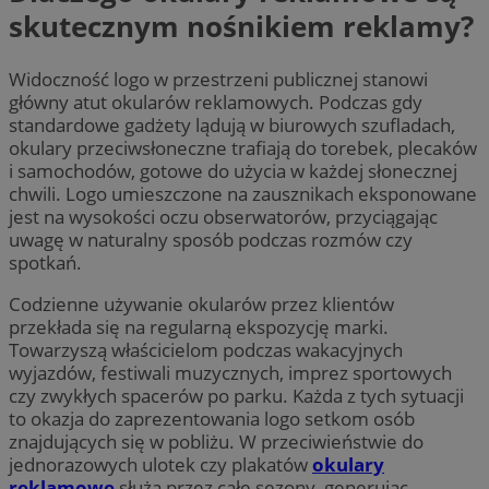
skutecznym nośnikiem reklamy?
Widoczność logo w przestrzeni publicznej stanowi
główny atut okularów reklamowych. Podczas gdy
standardowe gadżety lądują w biurowych szufladach,
okulary przeciwsłoneczne trafiają do torebek, plecaków
i samochodów, gotowe do użycia w każdej słonecznej
chwili. Logo umieszczone na zausznikach eksponowane
jest na wysokości oczu obserwatorów, przyciągając
uwagę w naturalny sposób podczas rozmów czy
spotkań.
Codzienne używanie okularów przez klientów
przekłada się na regularną ekspozycję marki.
Towarzyszą właścicielom podczas wakacyjnych
wyjazdów, festiwali muzycznych, imprez sportowych
czy zwykłych spacerów po parku. Każda z tych sytuacji
to okazja do zaprezentowania logo setkom osób
znajdujących się w pobliżu. W przeciwieństwie do
jednorazowych ulotek czy plakatów
okulary
reklamowe
służą przez całe sezony, generując