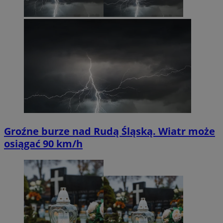
Groźne burze nad Rudą Śląską. Wiatr może
osiągać 90 km/h