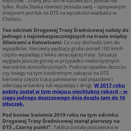
mistrzów”. Znany jest ten w Katowicach, jednak nie
tylko. Ruda Ślaska również posiada swój – opisywanym
miejscem jest łuk na DTŚ na wysokości wiaduktu w
Chebziu.
Ten odcinek Drogowej Trasy Średnicowej należy do
jednego z najniebezpieczniejszych na trasie między
Gliwicami a Katowicami.
Co rusz dochodzi tam do
wypadków. Kierowcy pędzący grubo ponad 100 km/h
często wypadają z lekko skręcającej trasy. Sytuacja
wygląda jeszcze gorzej w przypadku niekorzystnych
warunków atmosferycznych. Podczas opadów deszczu
czy śniegu na tym konkretnym zakręcie na DTŚ
kierowcy często tracą panowanie nad pojazdem i
uderzają w bariery lub wypadają z drogi.
W 2017 roku
pobity został w tym miejscu niechlubny rekord – w
ciągu jednego deszczowego dnia doszło tam do 16
stłuczek.
Pod koniec kwietnia 2019 roku na tym odcinku
Drogowej Trasy Średnicowej stanął pierwszy na
DTŚ „Czarny punkt”.
Tablica została postawiona w