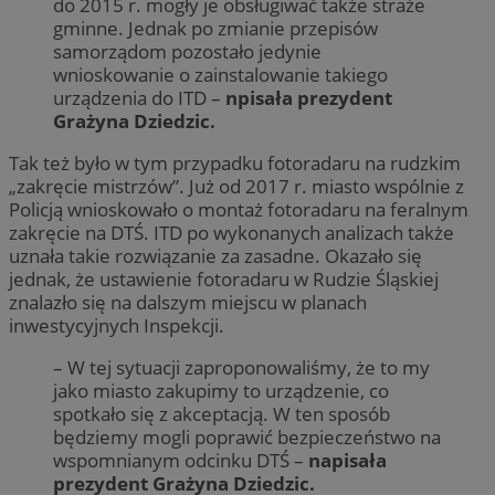
do 2015 r. mogły je obsługiwać także straże
gminne. Jednak po zmianie przepisów
samorządom pozostało jedynie
wnioskowanie o zainstalowanie takiego
urządzenia do ITD –
npisała prezydent
Grażyna Dziedzic.
Tak też było w tym przypadku fotoradaru na rudzkim
„zakręcie mistrzów”. Już od 2017 r. miasto wspólnie z
Policją wnioskowało o montaż fotoradaru na feralnym
zakręcie na DTŚ. ITD po wykonanych analizach także
uznała takie rozwiązanie za zasadne. Okazało się
jednak, że ustawienie fotoradaru w Rudzie Śląskiej
znalazło się na dalszym miejscu w planach
inwestycyjnych Inspekcji.
– W tej sytuacji zaproponowaliśmy, że to my
jako miasto zakupimy to urządzenie, co
spotkało się z akceptacją. W ten sposób
będziemy mogli poprawić bezpieczeństwo na
wspomnianym odcinku DTŚ –
napisała
prezydent Grażyna Dziedzic.