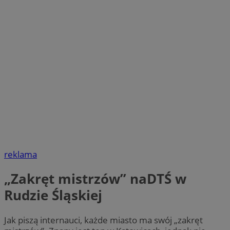
reklama
„Zakręt mistrzów” naDTŚ w
Rudzie Śląskiej
Jak piszą internauci, każde miasto ma swój „zakręt