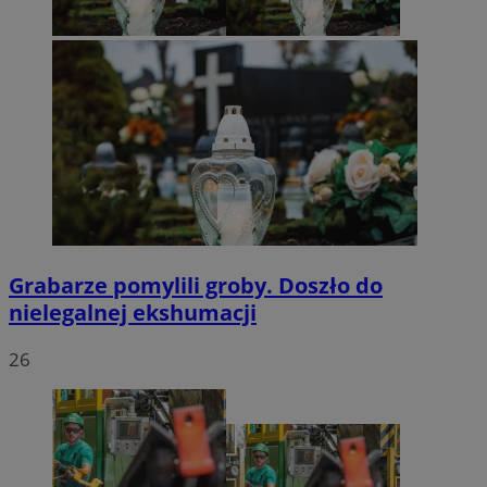
Grabarze pomylili groby. Doszło do
nielegalnej ekshumacji
26