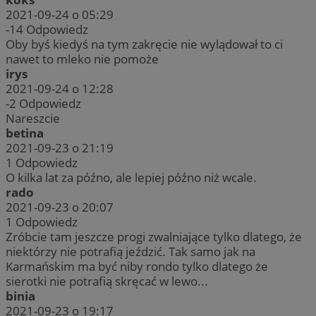
2021-09-24 o 05:29
-14
Odpowiedz
Oby byś kiedyś na tym zakręcie nie wylądował to ci
nawet to mleko nie pomoże
irys
2021-09-24 o 12:28
-2
Odpowiedz
Nareszcie
betina
2021-09-23 o 21:19
1
Odpowiedz
O kilka lat za późno, ale lepiej późno niż wcale.
rado
2021-09-23 o 20:07
1
Odpowiedz
Zróbcie tam jeszcze progi zwalniające tylko dlatego, że
niektórzy nie potrafią jeździć. Tak samo jak na
Karmańskim ma być niby rondo tylko dlatego że
sierotki nie potrafią skręcać w lewo...
binia
2021-09-23 o 19:17