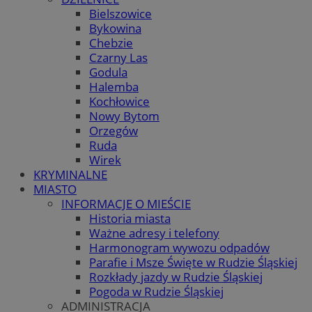
Bielszowice
Bykowina
Chebzie
Czarny Las
Godula
Halemba
Kochłowice
Nowy Bytom
Orzegów
Ruda
Wirek
KRYMINALNE
MIASTO
INFORMACJE O MIEŚCIE
Historia miasta
Ważne adresy i telefony
Harmonogram wywozu odpadów
Parafie i Msze Święte w Rudzie Śląskiej
Rozkłady jazdy w Rudzie Śląskiej
Pogoda w Rudzie Śląskiej
ADMINISTRACJA