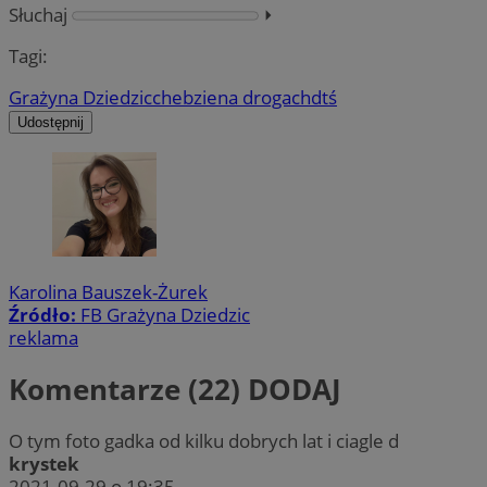
Słuchaj
⏵︎
Tagi:
Grażyna Dziedzic
chebzie
na drogach
dtś
Udostępnij
Karolina Bauszek-Żurek
Źródło:
FB Grażyna Dziedzic
reklama
Komentarze (22)
DODAJ
O tym foto gadka od kilku dobrych lat i ciagle d
krystek
2021-09-29 o 19:35