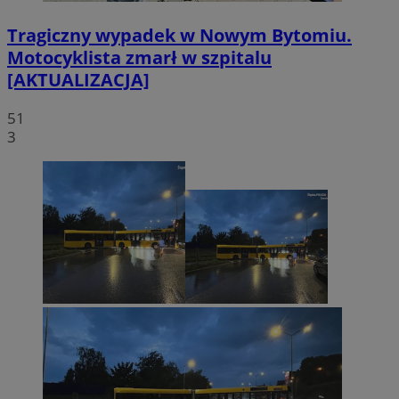
Tragiczny wypadek w Nowym Bytomiu.
Motocyklista zmarł w szpitalu
[AKTUALIZACJA]
51
3