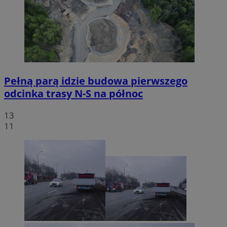
Pełną parą idzie budowa pierwszego
odcinka trasy N-S na północ
13
11