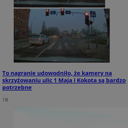
To nagranie udowodniło, że kamery na
skrzyżowaniu ulic 1 Maja i Kokota są bardzo
potrzebne
18