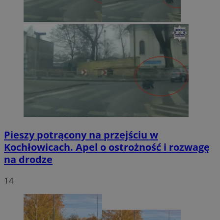
Pieszy potrącony na przejściu w
Kochłowicach. Apel o ostrożność i rozwagę
na drodze
14