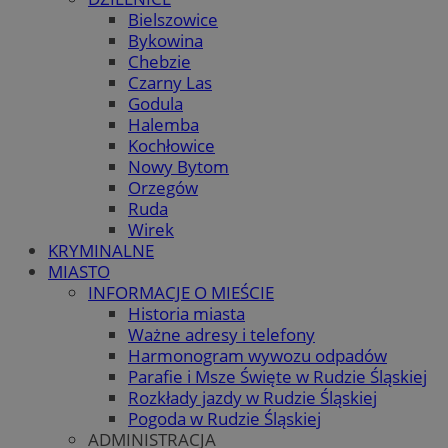
Bielszowice
Bykowina
Chebzie
Czarny Las
Godula
Halemba
Kochłowice
Nowy Bytom
Orzegów
Ruda
Wirek
KRYMINALNE
MIASTO
INFORMACJE O MIEŚCIE
Historia miasta
Ważne adresy i telefony
Harmonogram wywozu odpadów
Parafie i Msze Święte w Rudzie Śląskiej
Rozkłady jazdy w Rudzie Śląskiej
Pogoda w Rudzie Śląskiej
ADMINISTRACJA