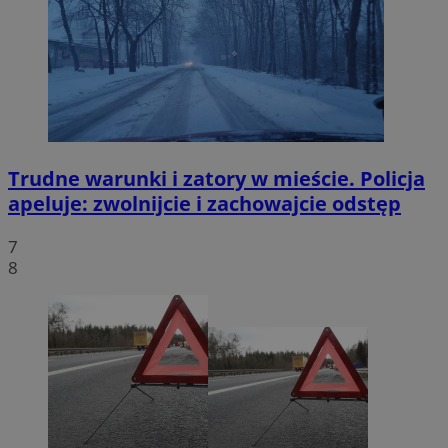
Trudne warunki i zatory w mieście. Policja
apeluje: zwolnijcie i zachowajcie odstęp
7
8