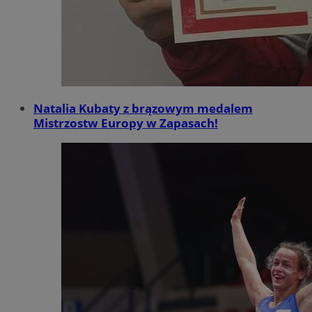
Natalia Kubaty z brązowym medalem
Mistrzostw Europy w Zapasach!