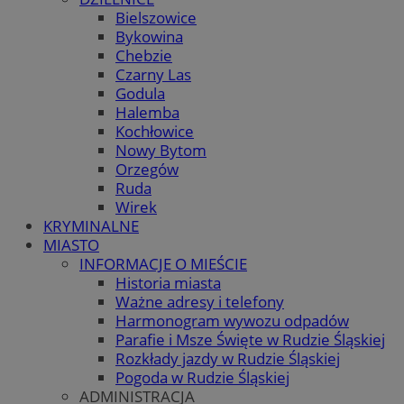
Bielszowice
Bykowina
Chebzie
Czarny Las
Godula
Halemba
Kochłowice
Nowy Bytom
Orzegów
Ruda
Wirek
KRYMINALNE
MIASTO
INFORMACJE O MIEŚCIE
Historia miasta
Ważne adresy i telefony
Harmonogram wywozu odpadów
Parafie i Msze Święte w Rudzie Śląskiej
Rozkłady jazdy w Rudzie Śląskiej
Pogoda w Rudzie Śląskiej
ADMINISTRACJA