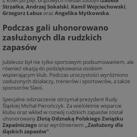
Z kolei po pięć brązowych medali zdobyli
Izabela
Strzałka
,
Andrzej Sokalski
,
Kamil Wojciechowski
,
Grzegorz Łabus
oraz
Angelika Mytkowska
.
Podczas gali uhonorowano
zasłużonych dla rudzkich
zapasów
Jubileusz był nie tylko sportowym podsumowaniem, ale
również okazją do podziękowania osobom
wspierającym klub. Podczas uroczystości wyróżniono
zasłużonych działaczy, trenerów i sportowców, a także
sponsorów Slavii.
Specjalne odznaczenie otrzymał prezydent Rudy
Śląskiej Michał Pierończyk. Za wieloletnie wsparcie
klubu oraz wkład w rozwój rudzkich zapasów został
uhonorowany
Złotą Odznaką Polskiego Związku
Zapaśniczego
oraz wyróżnieniem
„Zasłużony dla
śląskich zapasów”
.