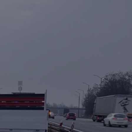
tyfikator sesji.
tyfikator sesji.
tyfikator sesji.
 celów
a, zapewniając, że
i, a ich dane są
przez witrynę
sług.
iania ludzi i botów.
ernetowej, ponieważ
aportów na temat
towej.
iania ludzi i botów.
ernetowej, ponieważ
aportów na temat
towej.
o przechowywania
watności dla ich
dane dotyczące
olityki i
ając, że ich
e w przyszłych
zez usługę Cookie-