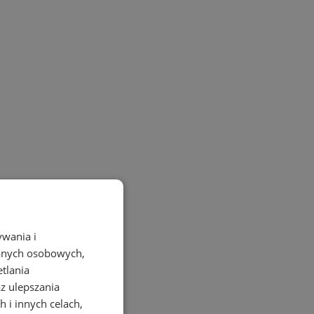
ywania i
danych osobowych,
etlania
az ulepszania
 i innych celach,