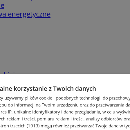
we
twa energetyczne
skiej
lne korzystanie z Twoich danych
rzy używamy plików cookie i podobnych technologii do przechow
ępu do informacji na Twoim urządzeniu oraz do przetwarzania 
dres IP, unikalne identyfikatory i dane przeglądania, w celu wyświ
h reklam i treści, pomiaru reklam i treści, analizy odbiorców or
tron trzecich (1913)
mogą również przetwarzać Twoje dane w tych