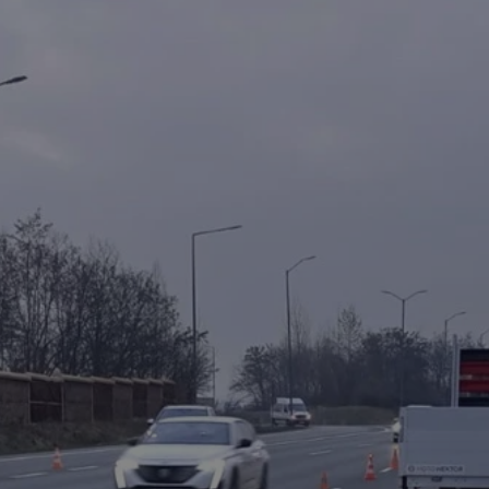
rudaslaska.com.pl
1 rok
Ten plik cookie przechowuje iden
rudaslaska.com.pl
1 rok
Ten plik cookie przechowuje iden
rudaslaska.com.pl
1 rok
Ten plik cookie przechowuje iden
.tiktok.com
1 tydzień 3 dni
Ten plik cookie jest używany do
uwierzytelniania i bezpieczeństw
użytkownicy pozostają zalogowan
zabezpieczone, jak poruszać się 
internetową lub interakcji z jej u
30 minut
Ten plik cookie służy do rozróżn
Cloudflare Inc.
Jest to korzystne dla strony int
.x.com
umożliwia tworzenie ważnych r
korzystania z jej witryny interne
29 minut 59
Ten plik cookie służy do rozróżn
Cloudflare Inc.
sekund
Jest to korzystne dla strony int
.twitter.com
umożliwia tworzenie ważnych r
korzystania z jej witryny interne
Polityce prywatności Google
METADATA
5 miesięcy 4
Ten plik cookie jest używany d
YouTube
tygodnie
zgody użytkownika i wyboru pry
.youtube.com
interakcji z witryną. Rejestruje 
zgody odwiedzającego na różne p
ustawienia prywatności, zapewni
preferencje zostaną uhonorowan
sesjach.
nt
4 tygodnie 2 dni
Ten plik cookie jest używany pr
CookieScript