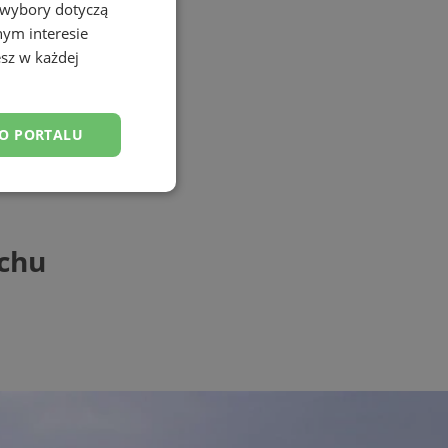
 wybory dotyczą
nym interesie
sz w każdej
DO PORTALU
esklasyfikowane
uchu
ane
owanie użytkownika i
j.