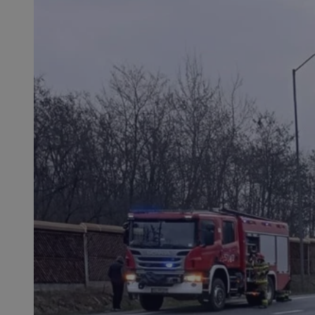
SessID
QeSessID
MvSessID
msToken
__cf_bm
__cf_bm
VISITOR_PRIVACY_
CookieScriptConse