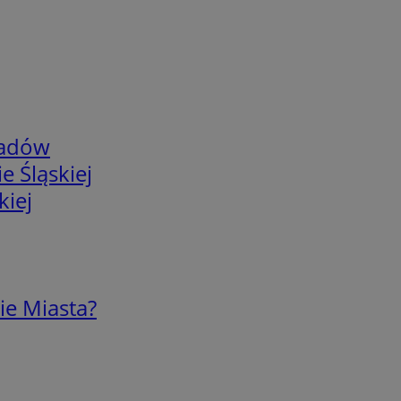
adów
e Śląskiej
kiej
ie Miasta?