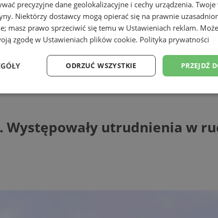
wać precyzyjne dane geolokalizacyjne i cechy urządzenia. Twoje
tryny. Niektórzy dostawcy mogą opierać się na prawnie uzasadnio
ie; masz prawo sprzeciwić się temu w
Ustawieniach reklam
. Może
woją zgodę w
Ustawieniach plików cookie
.
Polityka prywatności
EGÓŁY
ODRZUĆ WSZYSTKIE
PRZEJDŹ 
ystępowały utrudnienia w ruchu
Wydajność
Targetowanie
Funkcjonalność
Ni
4. Występowały utrudnienia w r
ezbędne
Wydajność
Targetowanie
Funkcjonalność
Niesklasyfikow
ie umożliwiają korzystanie z podstawowych funkcji strony internetowej, takich jak log
Bez niezbędnych plików cookie nie można prawidłowo korzystać ze strony internetowe
Provider
/
Okres
Opis
Domena
przechowywania