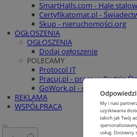
SmartHalls.com - Hale stalo
Certyfikatomat.pl - Świadec
Skup - nieruchomości.org
OGŁOSZENIA
OGŁOSZENIA
Dodaj ogłoszenie
POLECAMY
Protocol IT
Pracuj.pl - praca w Rudzie Ślą
GoWork.pl - oferty pracy
Odpowiedzia
REKLAMA
My i nasi partne
WSPÓŁPRACA
uzyskiwania dost
takich jak Twój a
spersonalizowanyc
usług.
Dostawcy s