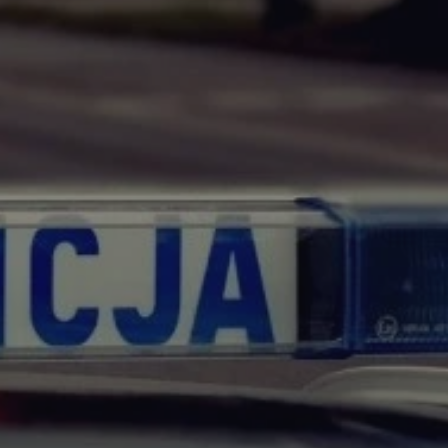
tyfikator sesji.
tyfikator sesji.
tyfikator sesji.
 celów
a, zapewniając, że
i, a ich dane są
przez witrynę
sług.
iania ludzi i botów.
ernetowej, ponieważ
aportów na temat
towej.
iania ludzi i botów.
ernetowej, ponieważ
aportów na temat
towej.
o przechowywania
watności dla ich
dane dotyczące
olityki i
ając, że ich
e w przyszłych
zez usługę Cookie-