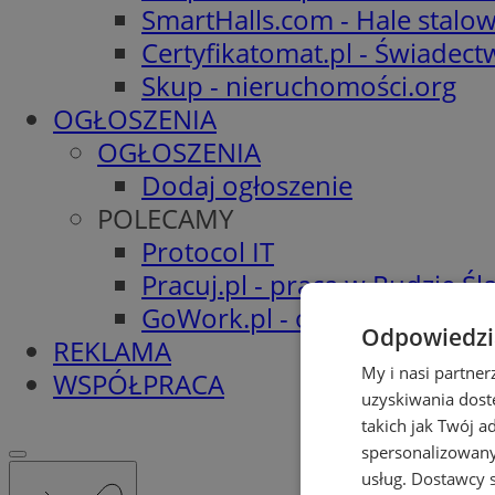
SmartHalls.com - Hale stalo
Certyfikatomat.pl - Świadec
Skup - nieruchomości.org
OGŁOSZENIA
OGŁOSZENIA
Dodaj ogłoszenie
POLECAMY
Protocol IT
Pracuj.pl - praca w Rudzie Ślą
GoWork.pl - oferty pracy
Odpowiedzia
REKLAMA
My i nasi partne
WSPÓŁPRACA
uzyskiwania dost
takich jak Twój a
spersonalizowanyc
usług.
Dostawcy s