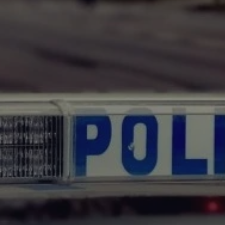
rudaslaska.com.pl
1 rok
Ten plik cookie przechowuje iden
rudaslaska.com.pl
1 rok
Ten plik cookie przechowuje iden
rudaslaska.com.pl
1 rok
Ten plik cookie przechowuje iden
.tiktok.com
1 tydzień 3 dni
Ten plik cookie jest używany do
uwierzytelniania i bezpieczeństw
użytkownicy pozostają zalogowan
zabezpieczone, jak poruszać się 
internetową lub interakcji z jej u
30 minut
Ten plik cookie służy do rozróżn
Cloudflare Inc.
Jest to korzystne dla strony int
.x.com
umożliwia tworzenie ważnych r
korzystania z jej witryny interne
29 minut 59
Ten plik cookie służy do rozróżn
Cloudflare Inc.
sekund
Jest to korzystne dla strony int
.twitter.com
umożliwia tworzenie ważnych r
korzystania z jej witryny interne
Polityce prywatności Google
METADATA
5 miesięcy 4
Ten plik cookie jest używany d
YouTube
tygodnie
zgody użytkownika i wyboru pry
.youtube.com
interakcji z witryną. Rejestruje 
zgody odwiedzającego na różne p
ustawienia prywatności, zapewni
preferencje zostaną uhonorowan
sesjach.
nt
4 tygodnie 2 dni
Ten plik cookie jest używany pr
CookieScript