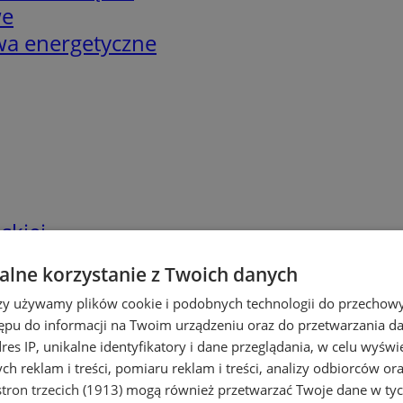
we
twa energetyczne
skiej
lne korzystanie z Twoich danych
rzy używamy plików cookie i podobnych technologii do przechow
ępu do informacji na Twoim urządzeniu oraz do przetwarzania 
dres IP, unikalne identyfikatory i dane przeglądania, w celu wyświ
h reklam i treści, pomiaru reklam i treści, analizy odbiorców or
tron trzecich (1913)
mogą również przetwarzać Twoje dane w tych