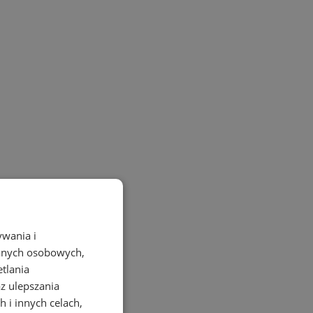
ywania i
danych osobowych,
etlania
az ulepszania
 i innych celach,