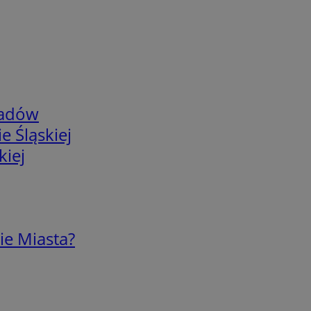
adów
e Śląskiej
kiej
ie Miasta?