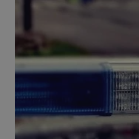
SessID
QeSessID
MvSessID
msToken
__cf_bm
__cf_bm
VISITOR_PRIVACY_
CookieScriptConse