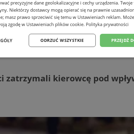
wać precyzyjne dane geolokalizacyjne i cechy urządzenia. Twoje
tryny. Niektórzy dostawcy mogą opierać się na prawnie uzasadnio
ie; masz prawo sprzeciwić się temu w
Ustawieniach reklam
. Może
woją zgodę w
Ustawieniach plików cookie
.
Polityka prywatności
ąskiej
EGÓŁY
ODRZUĆ WSZYSTKIE
PRZEJDŹ 
zatrzymali kierowcę pod wpływem narkoty
Wydajność
Targetowanie
Funkcjonalność
Ni
anci zatrzymali kierowcę pod wp
ezbędne
Wydajność
Targetowanie
Funkcjonalność
Niesklasyfikow
ie umożliwiają korzystanie z podstawowych funkcji strony internetowej, takich jak log
Bez niezbędnych plików cookie nie można prawidłowo korzystać ze strony internetowe
Provider
/
Okres
Opis
Domena
przechowywania