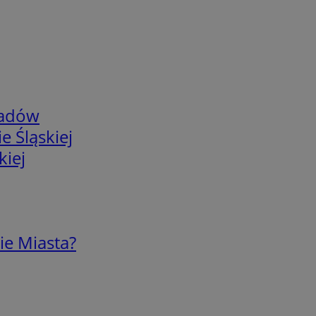
adów
e Śląskiej
kiej
ie Miasta?