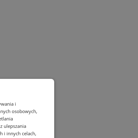
ywania i
danych osobowych,
etlania
az ulepszania
 i innych celach,