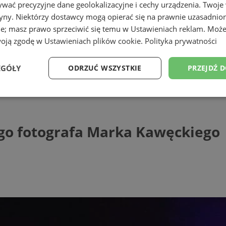
wać precyzyjne dane geolokalizacyjne i cechy urządzenia. Twoje
tryny. Niektórzy dostawcy mogą opierać się na prawnie uzasadnio
ie; masz prawo sprzeciwić się temu w
Ustawieniach reklam
. Może
woją zgodę w
Ustawieniach plików cookie
.
Polityka prywatności
EGÓŁY
ODRZUĆ WSZYSTKIE
PRZEJDŹ 
otografa Marka Kawęckiego
Wydajność
Targetowanie
Funkcjonalność
Ni
go fotografa Marka Kawęckiego
ezbędne
Wydajność
Targetowanie
Funkcjonalność
Niesklasyfikow
ie umożliwiają korzystanie z podstawowych funkcji strony internetowej, takich jak log
Bez niezbędnych plików cookie nie można prawidłowo korzystać ze strony internetowe
Provider
/
Okres
Opis
Domena
przechowywania