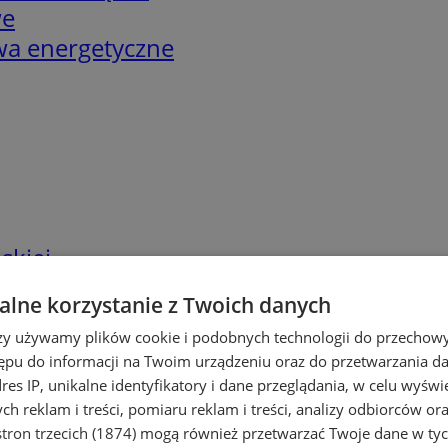
we
twa energetyczne
skiej
lne korzystanie z Twoich danych
rzy używamy plików cookie i podobnych technologii do przechow
ępu do informacji na Twoim urządzeniu oraz do przetwarzania 
dres IP, unikalne identyfikatory i dane przeglądania, w celu wyświ
h reklam i treści, pomiaru reklam i treści, analizy odbiorców or
tron trzecich (1874)
mogą również przetwarzać Twoje dane w tych