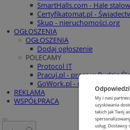
SmartHalls.com - Hale stalo
Certyfikatomat.pl - Świadec
Skup - nieruchomości.org
OGŁOSZENIA
OGŁOSZENIA
Dodaj ogłoszenie
POLECAMY
Protocol IT
Pracuj.pl - praca w Rudzie Ślą
GoWork.pl - oferty pracy
Odpowiedzia
REKLAMA
My i nasi partne
WSPÓŁPRACA
uzyskiwania dost
takich jak Twój a
spersonalizowanyc
usług.
Dostawcy s