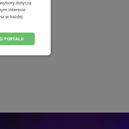
 wybory dotyczą
nym interesie
sz w każdej
DO PORTALU
esklasyfikowane
ane
owanie użytkownika i
j.