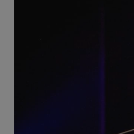
SessID
QeSessID
MvSessID
CookieScriptConse
VISITOR_PRIVACY_
msToken
Provider
Nazwa
Domena
Nazwa