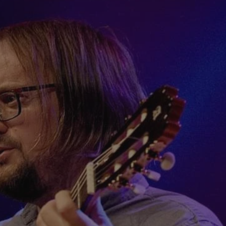
tyfikator sesji.
tyfikator sesji.
tyfikator sesji.
zez usługę Cookie-
eferencji
a pliki cookie. Jest
Cookie-Script.com
o przechowywania
watności dla ich
dane dotyczące
olityki i
ając, że ich
e w przyszłych
 celów
a, zapewniając, że
i, a ich dane są
przez witrynę
sług.