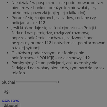
Nie działać w pośpiechu i nie podejmować od razu
pieniędzy z banku – odłożyć termin wpłaty czy
udzielenia pożyczki (najlepiej o kilka dni).
Poradzić się znajomych, sąsiadów, rodziny czy
policjanta – nr
112
.
Jeśli ktoś podaje się za funkcjonariusza Policji i
żąda od nas pieniędzy, rozłączyć rozmowę
poprzez odłożenie słuchawki, zadzwonić pod
bezpłatny numer
112
i natychmiast poinformować
o takiej sytuacji.
O każdym podejrzanym telefonie pilnie
poinformować POLICJĘ – nr alarmowy
112
Pamiętajmy, że ani policjanci, ani urzędnicy nie
żądają od nas wpłaty pieniędzy, tym bardziej przez
telefon.
Słuchaj
⏵︎
Tagi:
oszustwo
Udostępnij