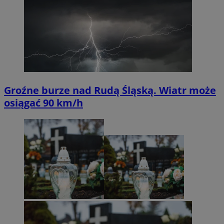
Groźne burze nad Rudą Śląską. Wiatr może
osiągać 90 km/h