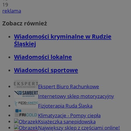
19
reklama
Zobacz również
Wiadomości kryminalne w Rudzie
Śląskiej
Wiadomości lokalne
Wiadomości sportowe
Ekspert Biuro Rachunkowe
Internetowy sklep motoryzacyjny
Fizjoterapia Ruda Śląska
Klimatyzacje - Pompy ciepła
Książeczka sanepidowska
Największy sklep z częściami online!