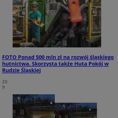
FOTO
Ponad 500 mln zł na rozwój śląskiego
hutnictwa. Skorzysta także Huta Pokój w
Rudzie Śląskiej
20
9