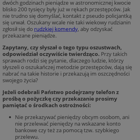
dwóch godzinach pieniądze w astronomicznej kwocie
blisko 200 tysięcy były już w rękach przestępców. Jak
nie trudno się domyślać, kontakt z pseudo policjantką
się urwał. Oszukany wcale nie taki wiekowy rudzianin
zgłosił się do
rudzkiej komendy
, aby odzyskać
przekazane pieniądze.
Zapytany, czy słyszał o tego typu oszustwach,
odpowiedział oczywiście twierdząco.
Przy takich
sprawach rodzi się pytanie, dlaczego ludzie, którzy
słyszeli o oszukańczej metodzie przestępców, dają się
nabrać na takie historie i przekazują im oszczędności
swojego życia?
Jeżeli odebrali Państwo podejrzany telefon z
prośbą o pożyczkę czy przekazanie prosimy
pamiętać o środkach ostrożności:
Nie przekazywać pieniędzy obcym osobom, ani
nie przelewać pieniędzy na wskazane konto
bankowe czy też za pomocą tzw. szybkiego
przelewu.