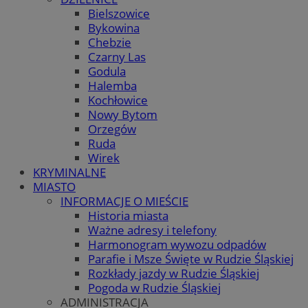
Bielszowice
Bykowina
Chebzie
Czarny Las
Godula
Halemba
Kochłowice
Nowy Bytom
Orzegów
Ruda
Wirek
KRYMINALNE
MIASTO
INFORMACJE O MIEŚCIE
Historia miasta
Ważne adresy i telefony
Harmonogram wywozu odpadów
Parafie i Msze Święte w Rudzie Śląskiej
Rozkłady jazdy w Rudzie Śląskiej
Pogoda w Rudzie Śląskiej
ADMINISTRACJA