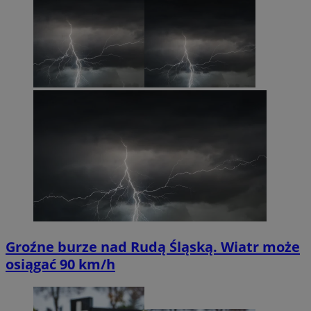
Groźne burze nad Rudą Śląską. Wiatr może
osiągać 90 km/h