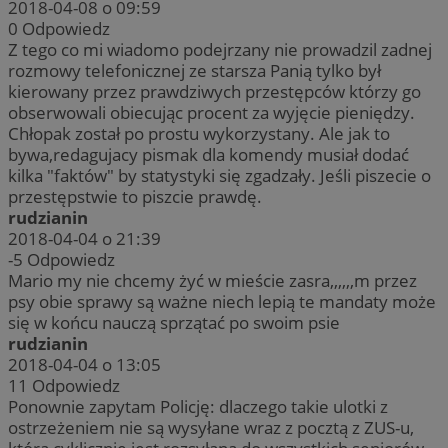
2018-04-08 o 09:59
0
Odpowiedz
Z tego co mi wiadomo podejrzany nie prowadzil zadnej
rozmowy telefonicznej ze starsza Panią tylko był
kierowany przez prawdziwych przestępców którzy go
obserwowali obiecując procent za wyjęcie pieniędzy.
Chłopak został po prostu wykorzystany. Ale jak to
bywa,redagujacy pismak dla komendy musiał dodać
kilka "faktów" by statystyki się zgadzały. Jeśli piszecie o
przestępstwie to piszcie prawdę.
rudzianin
2018-04-04 o 21:39
-5
Odpowiedz
Mario my nie chcemy żyć w mieście zasra,,,,,,m przez
psy obie sprawy są ważne niech lepią te mandaty może
się w końcu nauczą sprzątać po swoim psie
rudzianin
2018-04-04 o 13:05
11
Odpowiedz
Ponownie zapytam Policję: dlaczego takie ulotki z
ostrzeżeniem nie są wysyłane wraz z pocztą z ZUS-u,