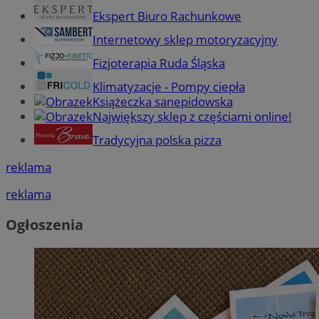
Ekspert Biuro Rachunkowe
Internetowy sklep motoryzacyjny
Fizjoterapia Ruda Śląska
Klimatyzacje - Pompy ciepła
Książeczka sanepidowska
Największy sklep z częściami online!
Tradycyjna polska pizza
reklama
reklama
Ogłoszenia