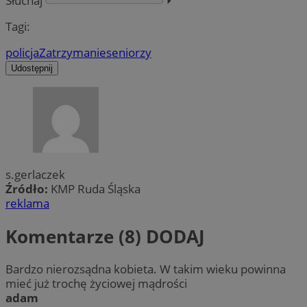
Słuchaj
⏵︎
Tagi:
policja
Zatrzymanie
seniorzy
Udostępnij
s.gerlaczek
Źródło:
KMP Ruda Śląska
reklama
Komentarze (8)
DODAJ
Bardzo nierozsądna kobieta. W takim wieku powinna
mieć już trochę życiowej mądrości
adam