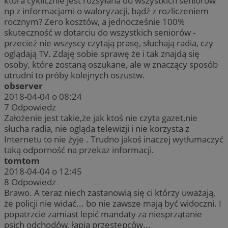
która cyklicznie jest rozsyłana do wszystkich seniorów
np z informacjami o waloryzacji, bądź z rozliczeniem
rocznym? Zero kosztów, a jednocześnie 100%
skuteczność w dotarciu do wszystkich seniorów -
przecież nie wszyscy czytają prasę, słuchają radia, czy
oglądają TV. Zdaję sobie sprawę że i tak znajdą się
osoby, które zostaną oszukane, ale w znaczący sposób
utrudni to próby kolejnych oszustw.
observer
2018-04-04 o 08:24
7
Odpowiedz
Założenie jest takie,że jak ktoś nie czyta gazet,nie
słucha radia, nie ogląda telewizji i nie korzysta z
Internetu to nie żyje . Trudno jakoś inaczej wytłumaczyć
taką odporność na przekaz informacji.
tomtom
2018-04-04 o 12:45
8
Odpowiedz
Brawo. A teraz niech zastanowią się ci którzy uważają,
że policji nie widać... bo nie zawsze mają być widoczni. I
popatrzcie zamiast lepić mandaty za niesprzątanie
psich odchodów, łapią przestępców...