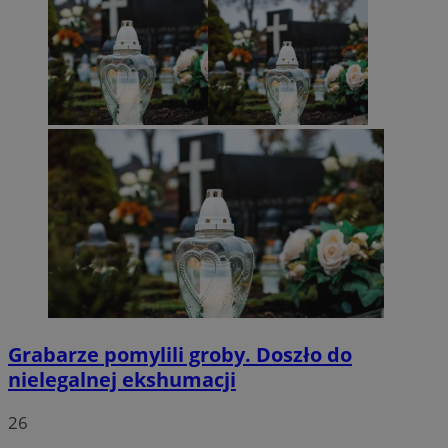
Grabarze pomylili groby. Doszło do
nielegalnej ekshumacji
26