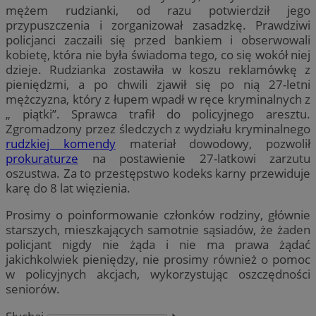
mężem rudzianki, od razu potwierdził jego
przypuszczenia i zorganizował zasadzkę. Prawdziwi
policjanci zaczaili się przed bankiem i obserwowali
kobietę, która nie była świadoma tego, co się wokół niej
dzieje. Rudzianka zostawiła w koszu reklamówkę z
pieniędzmi, a po chwili zjawił się po nią 27-letni
mężczyzna, który z łupem wpadł w ręce kryminalnych z
„ piątki”. Sprawca trafił do policyjnego aresztu.
Zgromadzony przez śledczych z wydziału kryminalnego
rudzkiej komendy
materiał dowodowy, pozwolił
prokuraturze
na postawienie 27-latkowi zarzutu
oszustwa. Za to przestępstwo kodeks karny przewiduje
karę do 8 lat więzienia.
Prosimy o poinformowanie członków rodziny, głównie
starszych, mieszkających samotnie sąsiadów, że żaden
policjant nigdy nie żąda i nie ma prawa żądać
jakichkolwiek pieniędzy, nie prosimy również o pomoc
w policyjnych akcjach, wykorzystując oszczędności
seniorów.