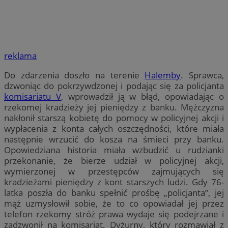
reklama
Do zdarzenia doszło na terenie
Halemby
. Sprawca,
dzwoniąc do pokrzywdzonej i podając się za policjanta
komisariatu V
, wprowadził ją w błąd, opowiadając o
rzekomej kradzieży jej pieniędzy z banku. Mężczyzna
nakłonił starszą kobietę do pomocy w policyjnej akcji i
wypłacenia z konta całych oszczędności, które miała
następnie wrzucić do kosza na śmieci przy banku.
Opowiedziana historia miała wzbudzić u rudzianki
przekonanie, że bierze udział w policyjnej akcji,
wymierzonej w przestępców zajmujących się
kradzieżami pieniędzy z kont starszych ludzi. Gdy 76-
latka poszła do banku spełnić prośbę „policjanta”, jej
mąż uzmysłowił sobie, że to co opowiadał jej przez
telefon rzekomy stróż prawa wydaje się podejrzane i
zadzwonił na komisariat. Dyżurny, który rozmawiał z