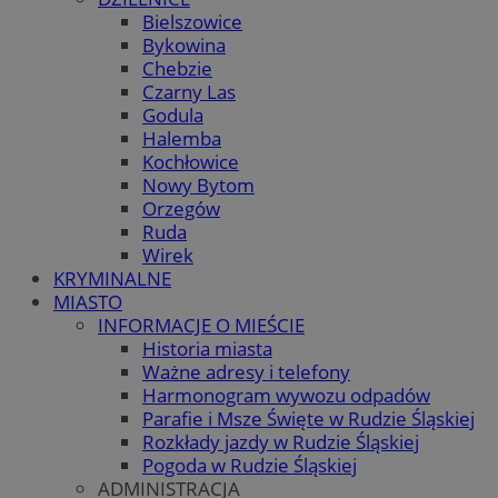
Bielszowice
Bykowina
Chebzie
Czarny Las
Godula
Halemba
Kochłowice
Nowy Bytom
Orzegów
Ruda
Wirek
KRYMINALNE
MIASTO
INFORMACJE O MIEŚCIE
Historia miasta
Ważne adresy i telefony
Harmonogram wywozu odpadów
Parafie i Msze Święte w Rudzie Śląskiej
Rozkłady jazdy w Rudzie Śląskiej
Pogoda w Rudzie Śląskiej
ADMINISTRACJA