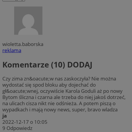
wioletta.baborska
reklama
Komentarze (10)
DODAJ
Czy zima zn&oacute;w nas zaskoczyła? Nie można
wydostać się spod bloku aby dojechać do
gł&oacute;wnej, oczywiście Karola Goduli aż po nowy
Bytom śliczna i czarna ale trzeba do niej jakoś dotrzeć,
na ulicach cisza nikt nie odśnieża. A potem piszą o
wypadkach i mają nowy news, super, bravo wladza
ja
2022-12-17 o 10:05
9
Odpowiedz