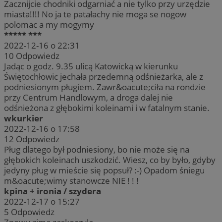
Zacznijcie chodniki odgarniać a nie tylko przy urzędzie
miasta!!!! No ja te patałachy nie moga se nogow
polomac a my mogymy
***** ***
2022-12-16 o 22:31
10
Odpowiedz
Jadąc o godz. 9.35 ulicą Katowicką w kierunku
Świętochłowic jechała przedemną odśnieżarka, ale z
podniesionym pługiem. Zawr&oacute;ciła na rondzie
przy Centrum Handlowym, a droga dalej nie
odśnieżona z głębokimi koleinami i w fatalnym stanie.
wkurkier
2022-12-16 o 17:58
12
Odpowiedz
Pług dlatego był podniesiony, bo nie może się na
głębokich koleinach uszkodzić. Wiesz, co by było, gdyby
jedyny pług w mieście się popsuł? :-) Opadom śniegu
m&oacute;wimy stanowcze NIE ! ! !
kpina + ironia / szydera
2022-12-17 o 15:27
5
Odpowiedz