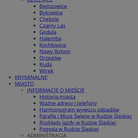
Bielszowice
Bykowina
Chebzie
Czarny Las
Godula
Halemba
Kochłowice
Nowy Bytom
Orzegów
Ruda
Wirek
KRYMINALNE
MIASTO
INFORMACJE O MIEŚCIE
Historia miasta
Ważne adresy i telefony
Harmonogram wywozu odpadów
Parafie i Msze Święte w Rudzie Śląskiej
Rozkłady jazdy w Rudzie Śląskiej
Pogoda w Rudzie Śląskiej
ADMINISTRACJA