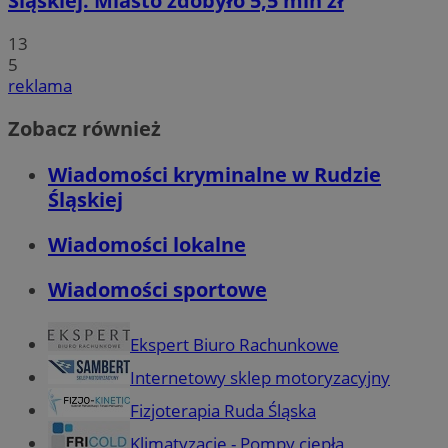
Śląskiej. Miasto zdobyło 5,5 mln zł
13
5
reklama
Zobacz również
Wiadomości kryminalne w Rudzie
Śląskiej
Wiadomości lokalne
Wiadomości sportowe
Ekspert Biuro Rachunkowe
Internetowy sklep motoryzacyjny
Fizjoterapia Ruda Śląska
Klimatyzacje - Pompy ciepła