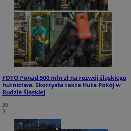
FOTO
Ponad 500 mln zł na rozwój śląskiego
hutnictwa. Skorzysta także Huta Pokój w
Rudzie Śląskiej
20
9