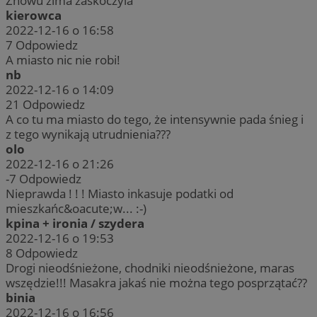
Znowu zima zaskoczyla
kierowca
2022-12-16 o 16:58
7
Odpowiedz
A miasto nic nie robi!
nb
2022-12-16 o 14:09
21
Odpowiedz
A co tu ma miasto do tego, że intensywnie pada śnieg i
z tego wynikają utrudnienia???
olo
2022-12-16 o 21:26
-7
Odpowiedz
Nieprawda ! ! ! Miasto inkasuje podatki od
mieszkańc&oacute;w... :-)
kpina + ironia / szydera
2022-12-16 o 19:53
8
Odpowiedz
Drogi nieodśnieżone, chodniki nieodśnieżone, maras
wszędzie!!! Masakra jakaś nie można tego posprzątać??
binia
2022-12-16 o 16:56