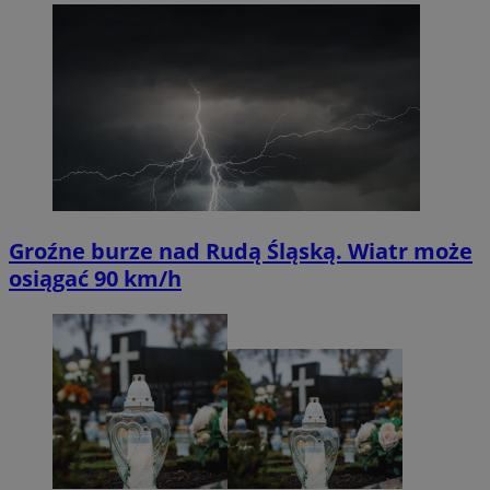
Groźne burze nad Rudą Śląską. Wiatr może
osiągać 90 km/h