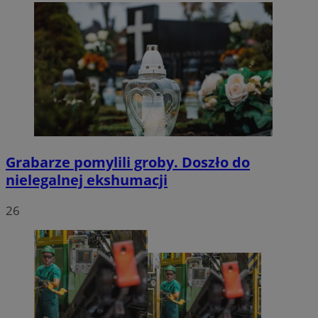
Grabarze pomylili groby. Doszło do
nielegalnej ekshumacji
26