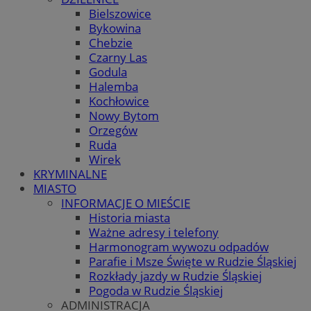
Bielszowice
Bykowina
Chebzie
Czarny Las
Godula
Halemba
Kochłowice
Nowy Bytom
Orzegów
Ruda
Wirek
KRYMINALNE
MIASTO
INFORMACJE O MIEŚCIE
Historia miasta
Ważne adresy i telefony
Harmonogram wywozu odpadów
Parafie i Msze Święte w Rudzie Śląskiej
Rozkłady jazdy w Rudzie Śląskiej
Pogoda w Rudzie Śląskiej
ADMINISTRACJA