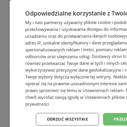
Odpowiedzialne korzystanie z Twoi
My i nasi partnerzy używamy plików cookie i podob
przechowywania i uzyskiwania dostępu do informac
urządzeniu oraz do przetwarzania danych osobowych
adres IP, unikalne identyfikatory i dane przeglądani
spersonalizowanych reklam i treści, pomiaru reklam i
odbiorców oraz ulepszania usług.
Dostawcy stron tr
również przetwarzać Twoje dane w tych i innych cel
wykorzystywać precyzyjne dane geolokalizacyjne i c
Twoje wybory dotyczą wyłącznie tej witryny. Niekt
opierać się na prawnie uzasadnionym interesie zami
prawo sprzeciwić się temu w
Ustawieniach reklam
.
chwili wycofać swoją zgodę w
Ustawieniach plików 
prywatności
ODRZUĆ WSZYSTKIE
PRZEJ