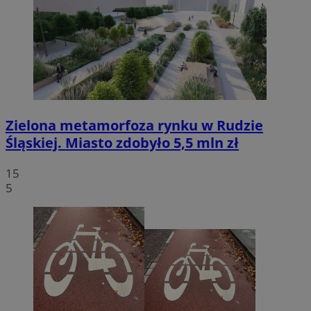
Zielona metamorfoza rynku w Rudzie
Śląskiej. Miasto zdobyło 5,5 mln zł
15
5