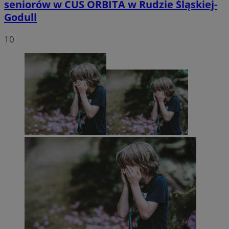
seniorów w CUS ORBITA w Rudzie Śląskiej-
Goduli
10