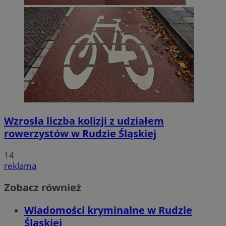
Wzrosła liczba kolizji z udziałem
rowerzystów w Rudzie Śląskiej
14
reklama
Zobacz również
Wiadomości kryminalne w Rudzie
Śląskiej