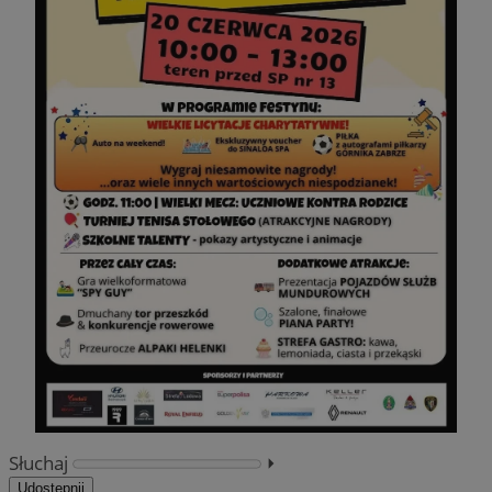
Słuchaj
⏵︎
Udostępnij