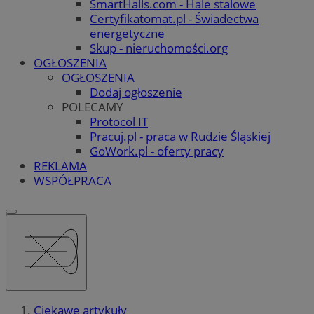
SmartHalls.com - Hale stalowe
Certyfikatomat.pl - Świadectwa
energetyczne
Skup - nieruchomości.org
OGŁOSZENIA
OGŁOSZENIA
Dodaj ogłoszenie
POLECAMY
Protocol IT
Pracuj.pl - praca w Rudzie Śląskiej
GoWork.pl - oferty pracy
REKLAMA
WSPÓŁPRACA
Ciekawe artykuły