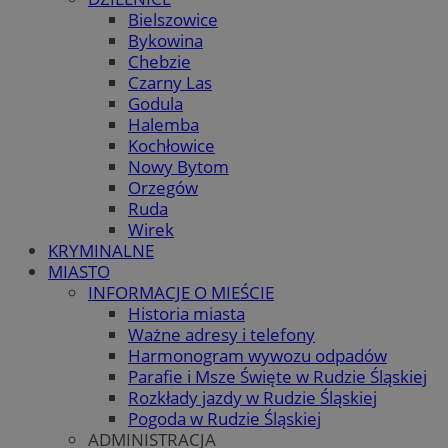
Bielszowice
Bykowina
Chebzie
Czarny Las
Godula
Halemba
Kochłowice
Nowy Bytom
Orzegów
Ruda
Wirek
KRYMINALNE
MIASTO
INFORMACJE O MIEŚCIE
Historia miasta
Ważne adresy i telefony
Harmonogram wywozu odpadów
Parafie i Msze Święte w Rudzie Śląskiej
Rozkłady jazdy w Rudzie Śląskiej
Pogoda w Rudzie Śląskiej
ADMINISTRACJA