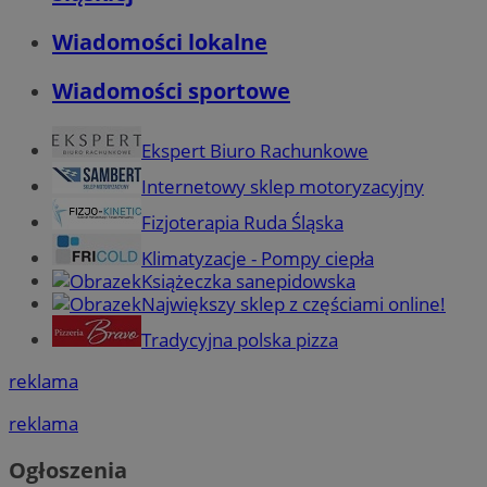
Wiadomości lokalne
Wiadomości sportowe
Ekspert Biuro Rachunkowe
Internetowy sklep motoryzacyjny
Fizjoterapia Ruda Śląska
Klimatyzacje - Pompy ciepła
Książeczka sanepidowska
Największy sklep z częściami online!
Tradycyjna polska pizza
reklama
reklama
Ogłoszenia