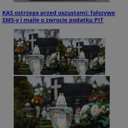
KAS ostrzega przed oszustami: fałszywe
SMS-y i maile o zwrocie podatku PIT