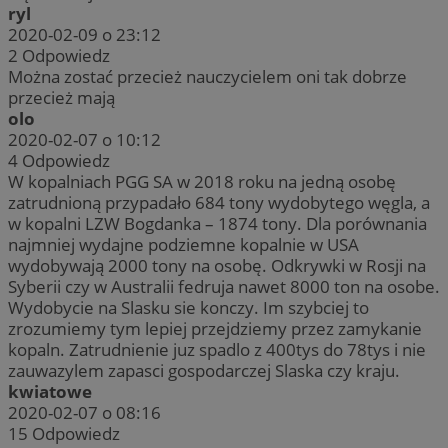
ryl
2020-02-09 o 23:12
2
Odpowiedz
Można zostać przecież nauczycielem oni tak dobrze
przecież mają
olo
2020-02-07 o 10:12
4
Odpowiedz
W kopalniach PGG SA w 2018 roku na jedną osobę
zatrudnioną przypadało 684 tony wydobytego węgla, a
w kopalni LZW Bogdanka – 1874 tony. Dla porównania
najmniej wydajne podziemne kopalnie w USA
wydobywają 2000 tony na osobę. Odkrywki w Rosji na
Syberii czy w Australii fedruja nawet 8000 ton na osobe.
Wydobycie na Slasku sie konczy. Im szybciej to
zrozumiemy tym lepiej przejdziemy przez zamykanie
kopaln. Zatrudnienie juz spadlo z 400tys do 78tys i nie
zauwazylem zapasci gospodarczej Slaska czy kraju.
kwiatowe
2020-02-07 o 08:16
15
Odpowiedz