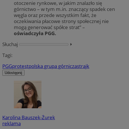
otoczenie rynkowe, w jakim znalazło się
górnictwo – w tym m.in. znaczący spadek cen
węgla oraz przede wszystkim fakt, że
oczekiwania płacowe strony społecznej nie
mogą generować spółce strat” –
oświadczyła PGG.
Słuchaj
⏵︎
Tagi:
PGG
protest
polska grupa górnicza
strajk
Udostępnij
Karolina Bauszek-Żurek
reklama