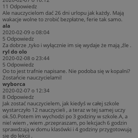
11
Odpowiedz
Ale nauczycielom dać 26 dni urlopu jak każdy. Mają
wakacje wolne to zrobić bezpłatne, ferie tak samo.
ala
2020-02-09 o 08:04
5
Odpowiedz
Za dobrze ,tyko i wyłącznie im się wydaje że mają ,źle .
ryl do olo
2020-02-08 o 23:44
5
Odpowiedz
Oo to jest trafnie napisane. Nie podoba się w kopalni?
Zostańcie nauczycielami!
wyborca
2020-02-07 o 12:34
8
Odpowiedz
Jak zostać nauczycielem, jak kiedyś w całej szkole
wystarczyło 12 nauczycieli , a teraz w tej samej uczy
ok.50.Potem im wychodzi po 3 godziny w szkole.A, a
nie! wiem , wiem ,przepraszam, po lekcjach 6 godzin
sprawdzają w domu klasówki i 4 godziny przygotowują
się do lekcji .