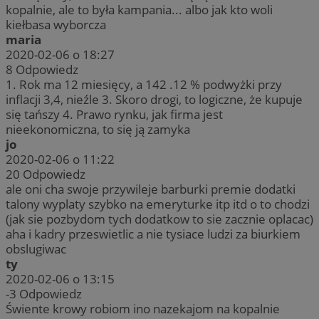
kopalnie, ale to była kampania... albo jak kto woli
kiełbasa wyborcza
maria
2020-02-06 o 18:27
8
Odpowiedz
1. Rok ma 12 miesięcy, a 142 .12 % podwyżki przy
inflacji 3,4, nieźle 3. Skoro drogi, to logiczne, że kupuje
się tańszy 4. Prawo rynku, jak firma jest
nieekonomiczna, to się ją zamyka
jo
2020-02-06 o 11:22
20
Odpowiedz
ale oni cha swoje przywileje barburki premie dodatki
talony wyplaty szybko na emeryturke itp itd o to chodzi
(jak sie pozbydom tych dodatkow to sie zacznie oplacac)
aha i kadry przeswietlic a nie tysiace ludzi za biurkiem
obslugiwac
ty
2020-02-06 o 13:15
-3
Odpowiedz
Świente krowy robiom ino nazekajom na kopalnie