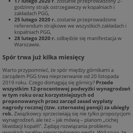
17 lutego 2020 r
. zostanie przeprowadzony 2-
godzinny strajk ostrzegawczy w kopalniach i
zakładach PGG,
25 lutego 2020 r.
zostanie przeprowadzone
referendum strajkowe we wszystkich zakładach i
kopalniach PGG,
28 lutego 2020 r.
odbędzie się manifestacja w
Warszawie.
Spór trwa już kilka miesięcy
Warto przypomnieć, że spór między górnikami a
zarządem PGG trwa nieprzerwanie od 20 listopada
2019 roku. Czego domagają się górnicy?
Przede
wszystkim 12-procentowej podwyżki wynagrodzeń
w tym roku oraz korzystniejszych od
proponowanych przez zarząd zasad wypłaty
nagrody rocznej (tzw. czternastej pensji) za ubiegły
rok.
Związkowcy sprzeciwiają się nie tylko propozycjom
wynagrodzeń, ale też – jak mówią – planom „cichej
likwidacji kopalń”. Żądają rozwiązania problemu
wysokich zwałów niesprzedanego węgla. Wskazują, że