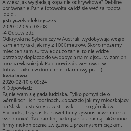
A wiesz jak wyglądają kopalnie odkrywkowe? Debilne
porównanie.Panie fotowoltaika idź się weź za robota
lepiej.
pstryczek elektryczek
2020-02-09 o 08:08
-4
Odpowiedz
Odkrywki na Syberii czy w Australii wydobywaja wegiel
kamienny taki jak my z 1000metrow. Skoro mozemy
miec ten sam surowiec duzo taniej to nie widze
potrzeby doplacac do wydobycia na miejscu. W zamian
mozna wlasnie jak Pan mowi zaistwestowac w
fotowoltaike i w domu miec darmowy prad:)
kwiatowe
2020-02-10 o 09:24
4
Odpowiedz
Fajnie wam się gada ludziska. Tylko pomyślcie o
Górnikach i ich rodzinach. Zobaczcie jak my mieszkający
na Śląsku jesteśmy zawistni w kierunku górników.
Barbórka, trzynastka nawet bony żywnościowe można
wspomnieć. Tak zamknijcie kopalnie - padną także inne
firmy niekoniecznie związane z przemysłem ciężkim.
Zastanówcie się .