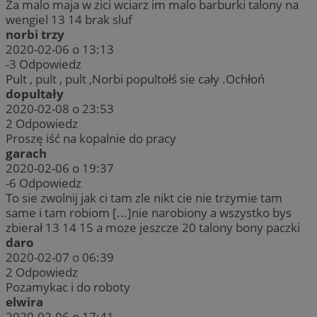
Za malo maja w zici wciarz im malo barburki talony na
wengiel 13 14 brak sluf
norbi trzy
2020-02-06 o 13:13
-3
Odpowiedz
Pult , pult , pult ,Norbi popultołś sie cały .Ochłoń
dopultały
2020-02-08 o 23:53
2
Odpowiedz
Proszę iść na kopalnie do pracy
garach
2020-02-06 o 19:37
-6
Odpowiedz
To sie zwolnij jak ci tam zle nikt cie nie trzymie tam
same i tam robiom [...]nie narobiony a wszystko bys
zbierał 13 14 15 a moze jeszcze 20 talony bony paczki
daro
2020-02-07 o 06:39
2
Odpowiedz
Pozamykac i do roboty
elwira
2020-02-06 o 17:41