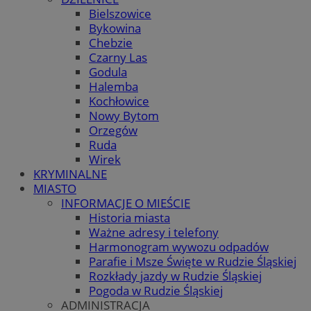
Bielszowice
Bykowina
Chebzie
Czarny Las
Godula
Halemba
Kochłowice
Nowy Bytom
Orzegów
Ruda
Wirek
KRYMINALNE
MIASTO
INFORMACJE O MIEŚCIE
Historia miasta
Ważne adresy i telefony
Harmonogram wywozu odpadów
Parafie i Msze Święte w Rudzie Śląskiej
Rozkłady jazdy w Rudzie Śląskiej
Pogoda w Rudzie Śląskiej
ADMINISTRACJA