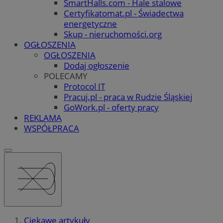
SmartHalls.com - Hale stalowe
Certyfikatomat.pl - Świadectwa
energetyczne
Skup - nieruchomości.org
OGŁOSZENIA
OGŁOSZENIA
Dodaj ogłoszenie
POLECAMY
Protocol IT
Pracuj.pl - praca w Rudzie Śląskiej
GoWork.pl - oferty pracy
REKLAMA
WSPÓŁPRACA
Ciekawe artykuły