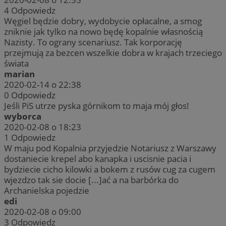
4
Odpowiedz
Węgiel będzie dobry, wydobycie opłacalne, a smog
zniknie jak tylko na nowo będę kopalnie własnością
Nazisty. To ograny scenariusz. Tak korporację
przejmują za bezcen wszelkie dobra w krajach trzeciego
świata
marian
2020-02-14 o 22:38
0
Odpowiedz
Jeśli PiS utrze pyska górnikom to maja mój głos!
wyborca
2020-02-08 o 18:23
1
Odpowiedz
W maju pod Kopalnia przyjedzie Notariusz z Warszawy
dostaniecie krepel abo kanapka i uscisnie pacia i
bydziecie cicho kilowki a bokem z rusów cug za cugem
wjezdzo tak sie docie [...]ać a na barbórka do
Archanielska pojedzie
edi
2020-02-08 o 09:00
3
Odpowiedz