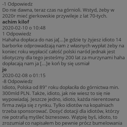
-1
Odpowiedz
Do nie dawna, teraz czas na górnioli. Wstyd, żeby w
2020r mieć gierkowskie przywileje z lat 70-tych.
achim kilof
2020-02-10 o 10:48
1
Odpowiedz
Hahaha dopłaca do nas ja[...]e gdzie ty żyjesz idioto 14
barborke odprowadzają nam z własnych wypłat żeby na
koniec roku wypłacić całość polski naród jednak jest
idiotyczny dla tego jesteśmy 200 lat za murzynami haha
dopłacają nam ja [...]e koń by się usmiał
jo
2020-02-08 o 01:15
-8
Odpowiedz
Idioto, Polska od 89" roku dopłaciła do górnictwa min.
300mld PLN. Także, idioto, jak nie wiesz to się nie
wypowiadaj. Jeszcze jedno, idioto, każda nierentowna
firma zwija się z rynku. Tylko idiotów na kopalniach
trzeba sponsorować. Dosyć dotacji dla idiotów, którzy
nie potrafią myśleć biznesowo. Wątpię byś, idioto, to
zrozumiał co napisałem bo pewnie prócz bumelowania