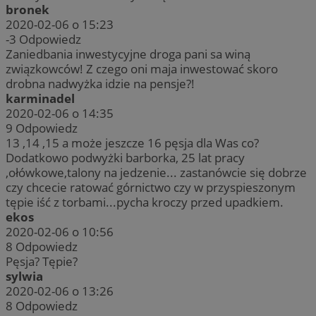
bronek
2020-02-06 o 15:23
-3
Odpowiedz
Zaniedbania inwestycyjne droga pani sa winą
związkowców! Z czego oni maja inwestować skoro
drobna nadwyżka idzie na pensje?!
karminadel
2020-02-06 o 14:35
9
Odpowiedz
13 ,14 ,15 a może jeszcze 16 pęsja dla Was co?
Dodatkowo podwyżki barborka, 25 lat pracy
,ołówkowe,talony na jedzenie... zastanówcie się dobrze
czy chcecie ratować górnictwo czy w przyspieszonym
tępie iść z torbami...pycha kroczy przed upadkiem.
ekos
2020-02-06 o 10:56
8
Odpowiedz
Pęsja? Tępie?
sylwia
2020-02-06 o 13:26
8
Odpowiedz