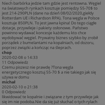
Niech barbórka jedzie tam gdzie jest rentowna. Węgiel
na światowych rynkach kosztuje pomiędzy 55-70$ to
jest 214-290PLN (dane na dzień 08/02/2020,giełdy
Rotterdam UE i Richardson RPA). Tona węgla w Polsce
kosztuje 850PLN. To jest jawna kpina! Do tego ciągłe
dotacje, przywileje i pakiety osłonowe. Państwo
powinno wydawać koncesje każdemu kto chce
wydobywać węgiel. Prywatny biznes szybko by zrobił
porządek z bumelantami na kopalniach, od dozoru,
poprzez związki a kończąc na śleprach.
chop
2020-02-08 o 14:33
11
Odpowiedz
Czemu piszesz nie prawdę ?Tona węgla
energetycznego kosztuj 55-70 $ a nie takiego jak się
używa w domu
michał
2020-02-10 o 21:38
0
Odpowiedz
likwidować te kopalnie i związane z tym przywileje jak
się im nie podoba.Nie da się już słuchać o tych rylach