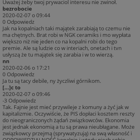
Uważej żeby twoj prywaciol interesu nie zwinoł.
bezrobocie
2020-02-07 o 09:44
0
Odpowiedz
Jak na kopalniach taki majątek zarabiają to czemu nie
ma chętnych. Brat robi w NGK ceramiks i mo wypłata
większo niż nie jeden co na kopalni robi do tego
premie. Ale są ludzie co w interiach, onetach i tvn
usłyszą że tu majątek się zarabia i w to wierzą.
nn
2020-02-06 o 17:21
0
Odpowiedz
Ja tu są tacy debile, ny życzliwi górnikom.
[...]c to
2020-02-07 o 09:46
-3
Odpowiedz
Tak. Fajnie jest mieć przywileje z komuny a żyć jak w
kapitalizmie. Oczywiście, że PIS dopłaci kosztem reszty
do nieograniczonych żądań związkowców. Ekonomia
jest jednak ekonomią a tu są prawa nieubłagane. Może
związkowcy przejmą (sprywatyzują) na swą własność i
ODPOWIEDZIALNOŚĆ kopalnie i wtedy niech sobie