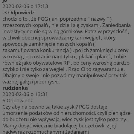
2020-02-06 o 17:13
-3
Odpowiedz
chodzi o to , że PGG ( ani poprzednie " nazwy " )
zrzeszonych kopalń , nie dzieli się zyskami. Zaniedbania
inwestycyjne nie są winą górników. Patrz w przyszłość ,
w chwili obecnej sprowadzamy tani węgiel , który
spowoduje zamknięcie naszych kopalń (
zakamuflowana konkurencja ) , po ich zamknięciu ceny
wzrosną , pozostanie nam tylko , płakać i płacić , Tobie
również jako obywatelowi RP , bo ceny wzrosną bardzo
szybko i nie tylko za węgiel . Rząd Ci to zagwarantuje.
Dbajmy o swoje i nie pozwólmy manipulować przy tak
ważnej gałęzi przemysłu.
rudzianka
2020-02-06 o 13:31
6
Odpowiedz
Czy aby na pewno są takie zyski? PGG dostaje
umorzenie podatków od nieruchomości, czyli pieniądze
do budżetu nie wpływają, więc zysk jest tylko pozorny.
Mamy dosyć wiecznie biadolącej budżetówki z jej
nadwyraz rozdmuchanymi żądaniami