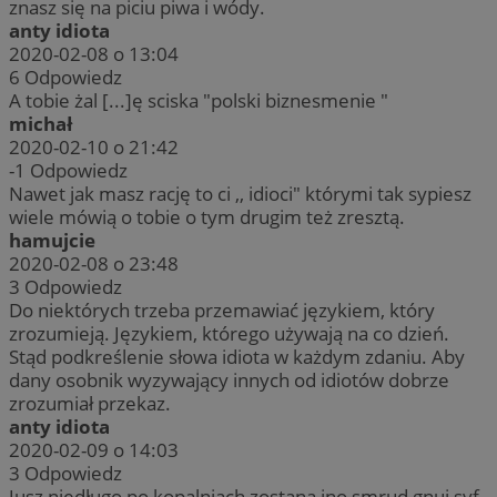
znasz się na piciu piwa i wódy.
anty idiota
2020-02-08 o 13:04
6
Odpowiedz
A tobie żal [...]ę sciska "polski biznesmenie "
michał
2020-02-10 o 21:42
-1
Odpowiedz
Nawet jak masz rację to ci ,, idioci" którymi tak sypiesz
wiele mówią o tobie o tym drugim też zresztą.
hamujcie
2020-02-08 o 23:48
3
Odpowiedz
Do niektórych trzeba przemawiać językiem, który
zrozumieją. Językiem, którego używają na co dzień.
Stąd podkreślenie słowa idiota w każdym zdaniu. Aby
dany osobnik wyzywający innych od idiotów dobrze
zrozumiał przekaz.
anty idiota
2020-02-09 o 14:03
3
Odpowiedz
Jusz niedługo po kopalniach zostaną ino,smrud gnuj syf