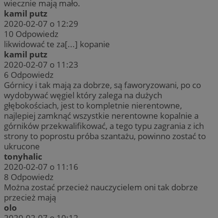
wiecznie mają mało.
kamil putz
2020-02-07 o 12:29
10
Odpowiedz
likwidować te za[...] kopanie
kamil putz
2020-02-07 o 11:23
6
Odpowiedz
Górnicy i tak mają za dobrze, są faworyzowani, po co
wydobywać węgiel który zalega na dużych
głębokościach, jest to kompletnie nierentowne,
najlepiej zamknąć wszystkie nerentowne kopalnie a
górników przekwalifikować, a tego typu zagrania z ich
strony to poprostu próba szantażu, powinno zostać to
ukrucone
tonyhalic
2020-02-07 o 11:16
8
Odpowiedz
Można zostać przecież nauczycielem oni tak dobrze
przecież mają
olo
2020-02-07 o 10:12