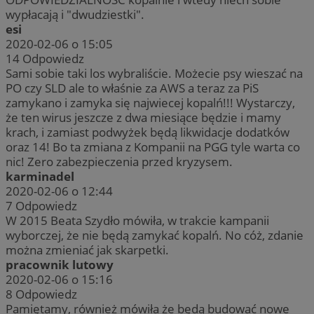
wypłacają i "dwudziestki".
esi
2020-02-06 o 15:05
14
Odpowiedz
Sami sobie taki los wybraliście. Możecie psy wieszać na
PO czy SLD ale to właśnie za AWS a teraz za PiS
zamykano i zamyka się najwiecej kopalń!!! Wystarczy,
że ten wirus jeszcze z dwa miesiące będzie i mamy
krach, i zamiast podwyżek będą likwidacje dodatków
oraz 14! Bo ta zmiana z Kompanii na PGG tyle warta co
nic! Zero zabezpieczenia przed kryzysem.
karminadel
2020-02-06 o 12:44
7
Odpowiedz
W 2015 Beata Szydło mówiła, w trakcie kampanii
wyborczej, że nie będą zamykać kopalń. No cóż, zdanie
można zmieniać jak skarpetki.
pracownik lutowy
2020-02-06 o 15:16
8
Odpowiedz
Pamiętamy, również mówiła że będą budować nowe