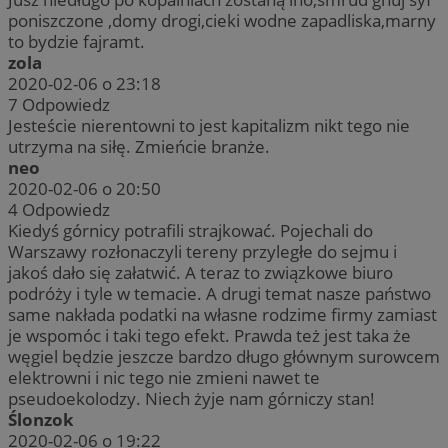
poniszczone ,domy drogi,cieki wodne zapadliska,marny
to bydzie fajramt.
zola
2020-02-06 o 23:18
7
Odpowiedz
Jesteście nierentowni to jest kapitalizm nikt tego nie
utrzyma na siłę. Zmieńcie branże.
neo
2020-02-06 o 20:50
4
Odpowiedz
Kiedyś górnicy potrafili strajkować. Pojechali do
Warszawy rozłonaczyli tereny przyległe do sejmu i
jakoś dało się załatwić. A teraz to związkowe biuro
podróży i tyle w temacie. A drugi temat nasze państwo
same nakłada podatki na własne rodzime firmy zamiast
je wspomóc i taki tego efekt. Prawda też jest taka że
węgiel będzie jeszcze bardzo długo głównym surowcem
elektrowni i nic tego nie zmieni nawet te
pseudoekolodzy. Niech żyje nam górniczy stan!
Ślonzok
2020-02-06 o 19:22