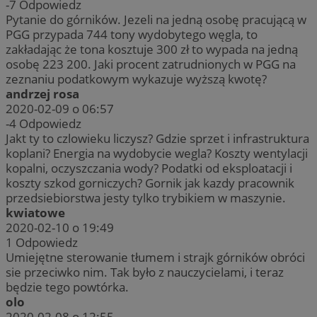
-7
Odpowiedz
Pytanie do górników. Jezeli na jedną osobę pracującą w
PGG przypada 744 tony wydobytego węgla, to
zakładając że tona kosztuje 300 zł to wypada na jedną
osobę 223 200. Jaki procent zatrudnionych w PGG na
zeznaniu podatkowym wykazuje wyższą kwotę?
andrzej rosa
2020-02-09 o 06:57
-4
Odpowiedz
Jakt ty to czlowieku liczysz? Gdzie sprzet i infrastruktura
koplani? Energia na wydobycie wegla? Koszty wentylacji
kopalni, oczyszczania wody? Podatki od eksploatacji i
koszty szkod gorniczych? Gornik jak kazdy pracownik
przedsiebiorstwa jesty tylko trybikiem w maszynie.
kwiatowe
2020-02-10 o 19:49
1
Odpowiedz
Umiejętne sterowanie tłumem i strajk górników obróci
sie przeciwko nim. Tak było z nauczycielami, i teraz
będzie tego powtórka.
olo
2020-02-08 o 12:55