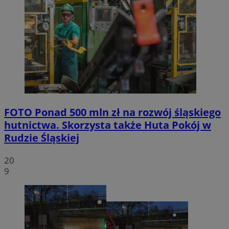
FOTO
Ponad 500 mln zł na rozwój śląskiego
hutnictwa. Skorzysta także Huta Pokój w
Rudzie Śląskiej
20
9