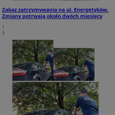
Zakaz zatrzymywania na ul. Energetyków.
Zmiany potrwają około dwóch miesięcy
1
3