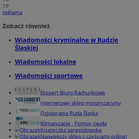
19
reklama
Zobacz również
Wiadomości kryminalne w Rudzie
Śląskiej
Wiadomości lokalne
Wiadomości sportowe
Ekspert Biuro Rachunkowe
Internetowy sklep motoryzacyjny
Fizjoterapia Ruda Śląska
Klimatyzacje - Pompy ciepła
Książeczka sanepidowska
Największy sklep z częściami online!