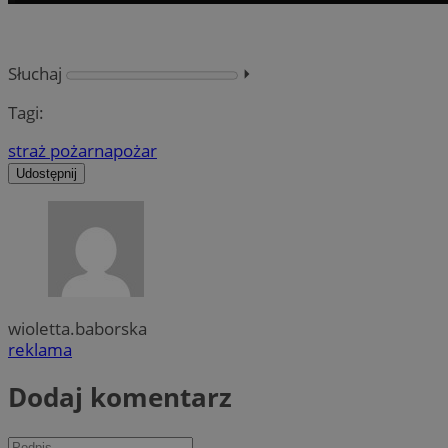
Słuchaj
⏵︎
Tagi:
straż pożarna
pożar
Udostępnij
wioletta.baborska
reklama
Dodaj komentarz