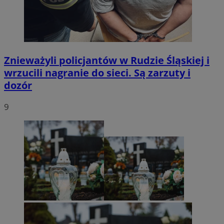
Znieważyli policjantów w Rudzie Śląskiej i
wrzucili nagranie do sieci. Są zarzuty i
dozór
9