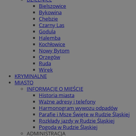
Bielszowice
Bykowina
Chebzie
Czarny Las
Godula
Halemba
Kochłowice
Nowy Bytom
Orzegów
Ruda
Wirek
KRYMINALNE
MIASTO
INFORMACJE O MIEŚCIE
Historia miasta
Ważne adresy i telefony
Harmonogram wywozu odpadów
Parafie i Msze Święte w Rudzie Śląskiej
Rozkłady jazdy w Rudzie Śląskiej
Pogoda w Rudzie Śląskiej
ADMINISTRACJA