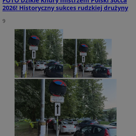
FOTO
Dzikie Knury mistrzem Polski Socca
2026! Historyczny sukces rudzkiej drużyny
9