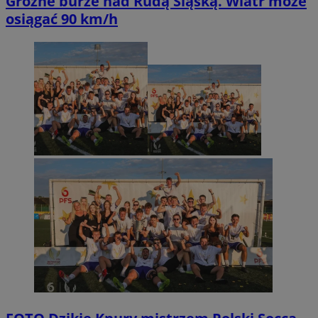
Groźne burze nad Rudą Śląską. Wiatr może
osiągać 90 km/h