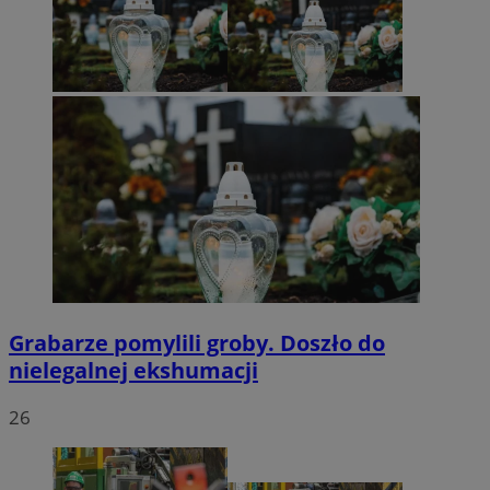
Grabarze pomylili groby. Doszło do
nielegalnej ekshumacji
26