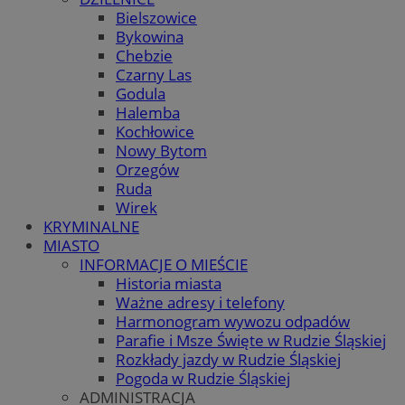
Bielszowice
Bykowina
Chebzie
Czarny Las
Godula
Halemba
Kochłowice
Nowy Bytom
Orzegów
Ruda
Wirek
KRYMINALNE
MIASTO
INFORMACJE O MIEŚCIE
Historia miasta
Ważne adresy i telefony
Harmonogram wywozu odpadów
Parafie i Msze Święte w Rudzie Śląskiej
Rozkłady jazdy w Rudzie Śląskiej
Pogoda w Rudzie Śląskiej
ADMINISTRACJA