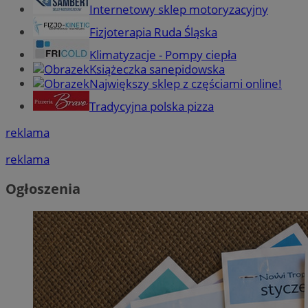
Internetowy sklep motoryzacyjny
Fizjoterapia Ruda Śląska
Klimatyzacje - Pompy ciepła
Książeczka sanepidowska
Największy sklep z częściami online!
Tradycyjna polska pizza
reklama
reklama
Ogłoszenia