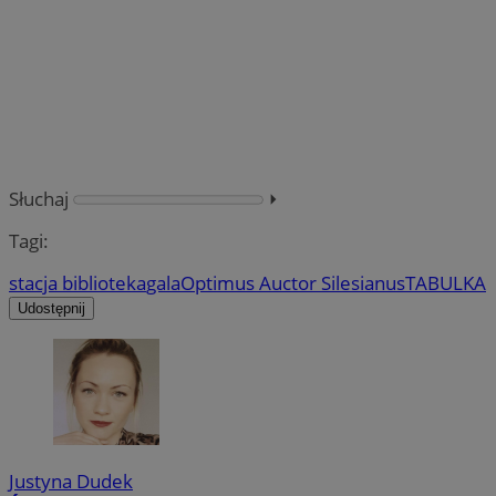
Słuchaj
⏵︎
Tagi:
stacja biblioteka
gala
Optimus Auctor Silesianus
TABULKA
Udostępnij
Justyna Dudek