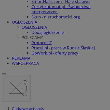
SmartHalls.com - Hale stalowe
Certyfikatomat.pl - Świadectwa
energetyczne
Skup - nieruchomości.org
OGŁOSZENIA
OGŁOSZENIA
Dodaj ogłoszenie
POLECAMY
Protocol IT
Pracuj.pl - praca w Rudzie Śląskiej
GoWork.pl - oferty pracy
REKLAMA
WSPÓŁPRACA
Ciekawe artykuły