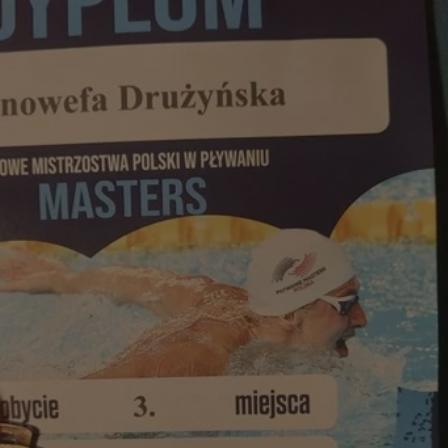
tyfikator sesji.
tyfikator sesji.
tyfikator sesji.
 celów
a, zapewniając, że
i, a ich dane są
przez witrynę
sług.
iania ludzi i botów.
ernetowej, ponieważ
aportów na temat
towej.
iania ludzi i botów.
ernetowej, ponieważ
aportów na temat
towej.
o przechowywania
watności dla ich
dane dotyczące
olityki i
ając, że ich
e w przyszłych
zez usługę Cookie-