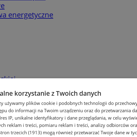
we
twa energetyczne
skiej
lne korzystanie z Twoich danych
rzy używamy plików cookie i podobnych technologii do przechow
ępu do informacji na Twoim urządzeniu oraz do przetwarzania 
dres IP, unikalne identyfikatory i dane przeglądania, w celu wyświ
h reklam i treści, pomiaru reklam i treści, analizy odbiorców or
tron trzecich (1913)
mogą również przetwarzać Twoje dane w tych