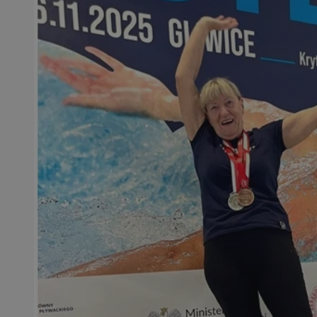
SessID
QeSessID
MvSessID
msToken
__cf_bm
__cf_bm
VISITOR_PRIVACY_
CookieScriptConse