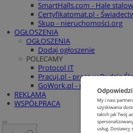
SmartHalls.com - Hale stalo
Certyfikatomat.pl - Świadec
Skup - nieruchomości.org
OGŁOSZENIA
OGŁOSZENIA
Dodaj ogłoszenie
POLECAMY
Protocol IT
Pracuj.pl - praca w Rudzie Ślą
GoWork.pl - oferty pracy
Odpowiedzia
REKLAMA
My i nasi partne
WSPÓŁPRACA
uzyskiwania dost
takich jak Twój a
spersonalizowanyc
usług.
Dostawcy s