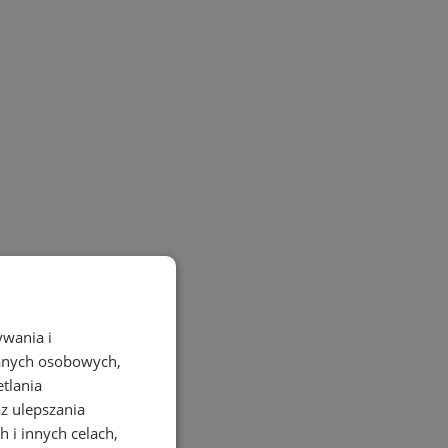
ywania i
danych osobowych,
etlania
az ulepszania
 i innych celach,