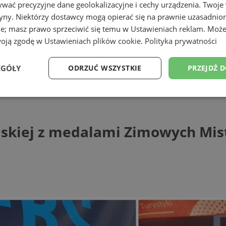
wać precyzyjne dane geolokalizacyjne i cechy urządzenia. Twoje
tryny. Niektórzy dostawcy mogą opierać się na prawnie uzasadnio
ie; masz prawo sprzeciwić się temu w
Ustawieniach reklam
. Może
woją zgodę w
Ustawieniach plików cookie
.
Polityka prywatności
EGÓŁY
ODRZUĆ WSZYSTKIE
PRZEJDŹ 
j z medalami Zimowych Mistrzostw Polsk
Wydajność
Targetowanie
Funkcjonalność
Ni
skiej z medalami Zimowych Mist
ezbędne
Wydajność
Targetowanie
Funkcjonalność
Niesklasyfikow
ie umożliwiają korzystanie z podstawowych funkcji strony internetowej, takich jak log
Bez niezbędnych plików cookie nie można prawidłowo korzystać ze strony internetowe
Provider
/
Okres
Opis
Domena
przechowywania