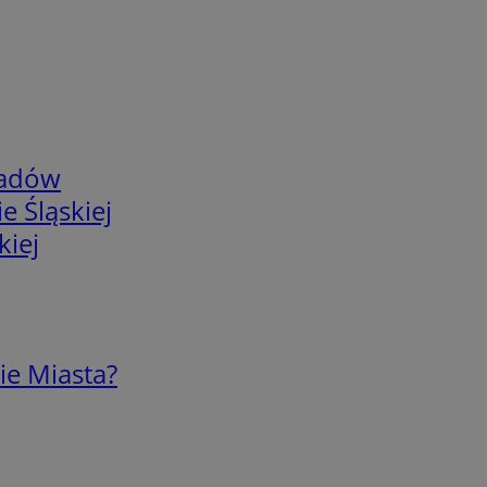
adów
e Śląskiej
kiej
ie Miasta?