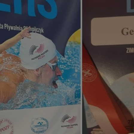
rudaslaska.com.pl
1 rok
Ten plik cookie przechowuje iden
rudaslaska.com.pl
1 rok
Ten plik cookie przechowuje iden
rudaslaska.com.pl
1 rok
Ten plik cookie przechowuje iden
.tiktok.com
1 tydzień 3 dni
Ten plik cookie jest używany do
uwierzytelniania i bezpieczeństw
użytkownicy pozostają zalogowan
zabezpieczone, jak poruszać się 
internetową lub interakcji z jej u
30 minut
Ten plik cookie służy do rozróżn
Cloudflare Inc.
Jest to korzystne dla strony int
.x.com
umożliwia tworzenie ważnych r
korzystania z jej witryny interne
29 minut 59
Ten plik cookie służy do rozróżn
Cloudflare Inc.
sekund
Jest to korzystne dla strony int
.twitter.com
umożliwia tworzenie ważnych r
korzystania z jej witryny interne
Polityce prywatności Google
METADATA
5 miesięcy 4
Ten plik cookie jest używany d
YouTube
tygodnie
zgody użytkownika i wyboru pry
.youtube.com
interakcji z witryną. Rejestruje 
zgody odwiedzającego na różne p
ustawienia prywatności, zapewni
preferencje zostaną uhonorowan
sesjach.
nt
4 tygodnie 2 dni
Ten plik cookie jest używany pr
CookieScript