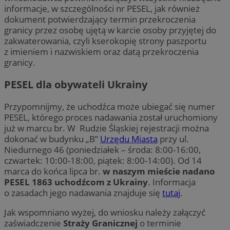
informacje, w szczególności nr PESEL, jak również
dokument potwierdzający termin przekroczenia
granicy przez osobę ujętą w karcie osoby przyjętej do
zakwaterowania, czyli kserokopię strony paszportu
z imieniem i nazwiskiem oraz datą przekroczenia
granicy.
PESEL dla obywateli Ukrainy
Przypomnijmy, że uchodźca może ubiegać się numer
PESEL, którego proces nadawania został uruchomiony
już w marcu br. W Rudzie Śląskiej rejestracji można
dokonać w budynku „B”
Urzędu Miasta
przy ul.
Niedurnego 46 (poniedziałek – środa: 8:00-16:00,
czwartek: 10:00-18:00, piątek: 8:00-14:00). Od 14
marca do końca lipca br.
w naszym mieście nadano
PESEL 1863 uchodźcom z Ukrainy
. Informacja
o zasadach jego nadawania znajduje się
tutaj
.
Jak wspomniano wyżej, do wniosku należy załączyć
zaświadczenie
Straży Granicznej
o terminie