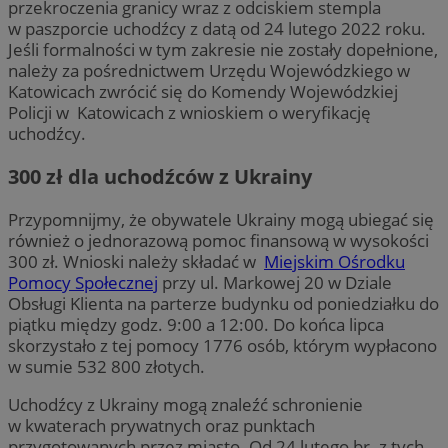
przekroczenia granicy wraz z odciskiem stempla
w paszporcie uchodźcy z datą od 24 lutego 2022 roku.
Jeśli formalności w tym zakresie nie zostały dopełnione,
należy za pośrednictwem Urzędu Wojewódzkiego w
Katowicach zwrócić się do Komendy Wojewódzkiej
Policji w Katowicach z wnioskiem o weryfikację
uchodźcy.
300 zł dla uchodźców z Ukrainy
Przypomnijmy, że obywatele Ukrainy mogą ubiegać się
również o jednorazową pomoc finansową w wysokości
300 zł. Wnioski należy składać w
Miejskim Ośrodku
Pomocy Społecznej
przy ul. Markowej 20 w Dziale
Obsługi Klienta na parterze budynku od poniedziałku do
piątku między godz. 9:00 a 12:00. Do końca lipca
skorzystało z tej pomocy 1776 osób, którym wypłacono
w sumie 532 800 złotych.
Uchodźcy z Ukrainy mogą znaleźć schronienie
w kwaterach prywatnych oraz punktach
przygotowanych przez miasto. Od 24 lutego br. z tych