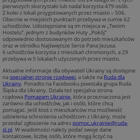
pierwszych skorzystało lub nadal korzysta 479 osób.
Z kolei z lokali przygotowanych przez miasto – 506.
Obecnie w miejskich punktach przebywa w sumie 62
uchodźców. Udostępniane są im miejsca w „Twoim
Hostelu”, jednym z budynków Huty „Pokój”
odpowiednio dostosowanym do potrzeb mieszkańców
oraz w ośrodku Najświętsze Serce Pana Jezusa.
6 uchodźców korzysta z mieszkań chronionych, a 29
przebywa w 5 lokalach użyczonych przez miasto.
Aktualne informacje dla obywateli Ukrainy są dostępne
na
specjalnej stronie rządowej
, a także na
Ruda dla
Ukrainy
. Ponadto na Facebooku powstała grupa Ruda
Śląska dla Ukrainy. Działa też specjalna strona
rządowa
Pomagam Ukrainie
, która przeznaczona jest
zarówno dla uchodźców, jak i osób, które chcą
pomagać. Jeśli ktoś z mieszkańców ma możliwość
udzielenia schronienia uchodźcom z Ukrainy, może
przesłać zgłoszenie na adres
pomoc.ukrainie@ruda-
sl.pl
. W wiadomości należy podać swoje dane
kontaktowe, liczbę osób, które mogą liczyć na