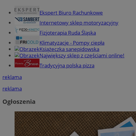
Ekspert Biuro Rachunkowe
Internetowy sklep motoryzacyjny
Fizjoterapia Ruda Śląska
Klimatyzacje - Pompy ciepła
Książeczka sanepidowska
Największy sklep z częściami online!
Tradycyjna polska pizza
reklama
reklama
Ogłoszenia