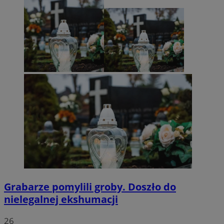
Grabarze pomylili groby. Doszło do
nielegalnej ekshumacji
26