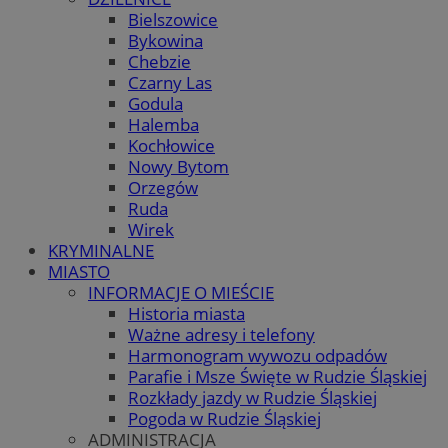
Bielszowice
Bykowina
Chebzie
Czarny Las
Godula
Halemba
Kochłowice
Nowy Bytom
Orzegów
Ruda
Wirek
KRYMINALNE
MIASTO
INFORMACJE O MIEŚCIE
Historia miasta
Ważne adresy i telefony
Harmonogram wywozu odpadów
Parafie i Msze Święte w Rudzie Śląskiej
Rozkłady jazdy w Rudzie Śląskiej
Pogoda w Rudzie Śląskiej
ADMINISTRACJA