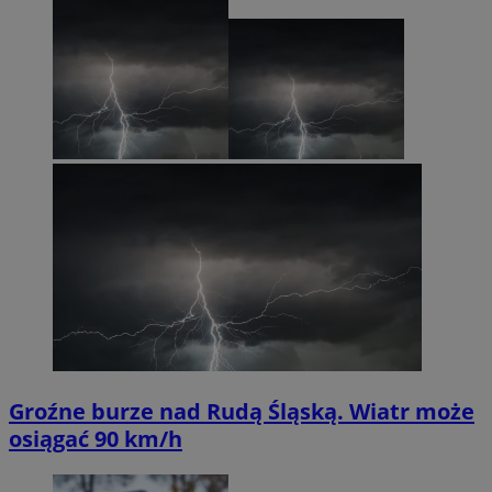
Groźne burze nad Rudą Śląską. Wiatr może
osiągać 90 km/h