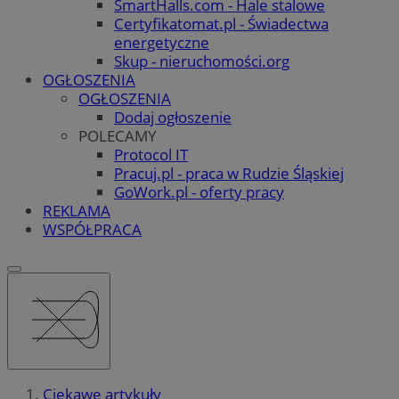
SmartHalls.com - Hale stalowe
Certyfikatomat.pl - Świadectwa
energetyczne
Skup - nieruchomości.org
OGŁOSZENIA
OGŁOSZENIA
Dodaj ogłoszenie
POLECAMY
Protocol IT
Pracuj.pl - praca w Rudzie Śląskiej
GoWork.pl - oferty pracy
REKLAMA
WSPÓŁPRACA
Ciekawe artykuły