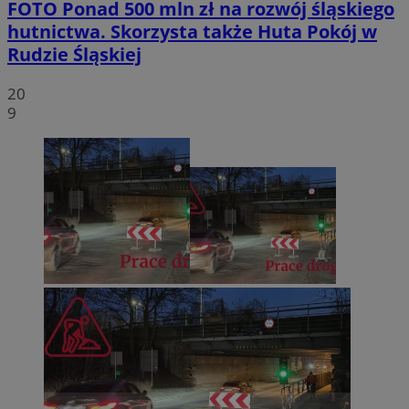
FOTO
Ponad 500 mln zł na rozwój śląskiego
hutnictwa. Skorzysta także Huta Pokój w
Rudzie Śląskiej
20
9