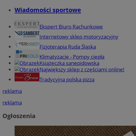
Wiadomości sportowe
Ekspert Biuro Rachunkowe
Internetowy sklep motoryzacyjny
Fizjoterapia Ruda Śląska
Klimatyzacje - Pompy ciepła
Książeczka sanepidowska
Największy sklep z częściami online!
Tradycyjna polska pizza
reklama
reklama
Ogłoszenia