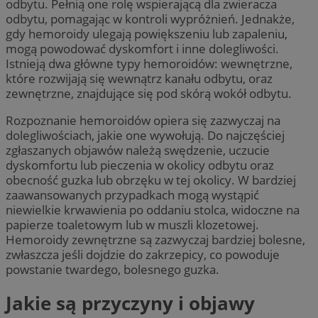
odbytu. Pełnią one rolę wspierającą dla zwieracza
odbytu, pomagając w kontroli wypróżnień. Jednakże,
gdy hemoroidy ulegają powiększeniu lub zapaleniu,
mogą powodować dyskomfort i inne dolegliwości.
Istnieją dwa główne typy hemoroidów: wewnętrzne,
które rozwijają się wewnątrz kanału odbytu, oraz
zewnętrzne, znajdujące się pod skórą wokół odbytu.
Rozpoznanie hemoroidów opiera się zazwyczaj na
dolegliwościach, jakie one wywołują. Do najczęściej
zgłaszanych objawów należą swędzenie, uczucie
dyskomfortu lub pieczenia w okolicy odbytu oraz
obecność guzka lub obrzęku w tej okolicy. W bardziej
zaawansowanych przypadkach mogą wystąpić
niewielkie krwawienia po oddaniu stolca, widoczne na
papierze toaletowym lub w muszli klozetowej.
Hemoroidy zewnętrzne są zazwyczaj bardziej bolesne,
zwłaszcza jeśli dojdzie do zakrzepicy, co powoduje
powstanie twardego, bolesnego guzka.
Jakie są przyczyny i objawy