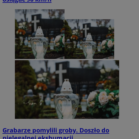
Grabarze pomylili groby. Doszło do
nielegalnej ekshumacji