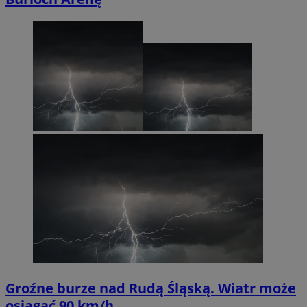
Groźne burze nad Rudą Śląską. Wiatr może
osiągać 90 km/h