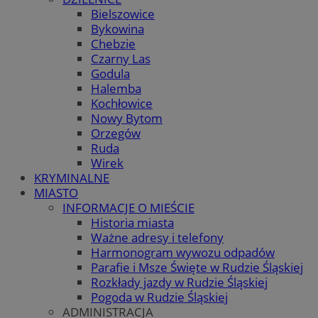
Bielszowice
Bykowina
Chebzie
Czarny Las
Godula
Halemba
Kochłowice
Nowy Bytom
Orzegów
Ruda
Wirek
KRYMINALNE
MIASTO
INFORMACJE O MIEŚCIE
Historia miasta
Ważne adresy i telefony
Harmonogram wywozu odpadów
Parafie i Msze Święte w Rudzie Śląskiej
Rozkłady jazdy w Rudzie Śląskiej
Pogoda w Rudzie Śląskiej
ADMINISTRACJA