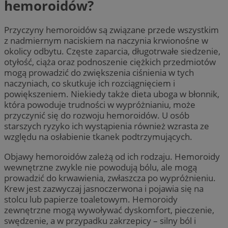
hemoroidów?
Przyczyny hemoroidów są związane przede wszystkim
z nadmiernym naciskiem na naczynia krwionośne w
okolicy odbytu. Częste zaparcia, długotrwałe siedzenie,
otyłość, ciąża oraz podnoszenie ciężkich przedmiotów
mogą prowadzić do zwiększenia ciśnienia w tych
naczyniach, co skutkuje ich rozciągnięciem i
powiększeniem. Niekiedy także dieta uboga w błonnik,
która powoduje trudności w wypróżnianiu, może
przyczynić się do rozwoju hemoroidów. U osób
starszych ryzyko ich wystąpienia również wzrasta ze
względu na osłabienie tkanek podtrzymujących.
Objawy hemoroidów zależą od ich rodzaju. Hemoroidy
wewnętrzne zwykle nie powodują bólu, ale mogą
prowadzić do krwawienia, zwłaszcza po wypróżnieniu.
Krew jest zazwyczaj jasnoczerwona i pojawia się na
stolcu lub papierze toaletowym. Hemoroidy
zewnętrzne mogą wywoływać dyskomfort, pieczenie,
swędzenie, a w przypadku zakrzepicy – silny ból i