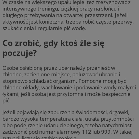
W czasie największego upału lepiej też zrezygnować z
intensywnego treningu, ciężkiej pracy na słońcu i
długiego przebywania na otwartej przestrzeni. Jeżeli
aktywność jest konieczna, trzeba robić częste przerwy,
szukać cienia i regularnie pić wodę.
Co zrobić, gdy ktoś źle się
poczuje?
Osobę osłabioną przez upał należy przenieść w
chłodne, zacienione miejsce, poluzować ubranie i
stopniowo schładzać organizm. Pomocne mogą być
chłodne okłady, wachlowanie i podawanie wody małymi
łykami, jeśli osoba jest przytomna i może bezpiecznie
pić.
Jeżeli pojawiają się zaburzenia świadomości, drgawki,
bardzo wysoka temperatura ciała, utrata przytomności
albo podejrzenie udaru cieplnego, trzeba natychmiast
zadzwonić pod numer alarmowy 112 lub 999. W takiej
sytuacji liczy się szybka reakcja.