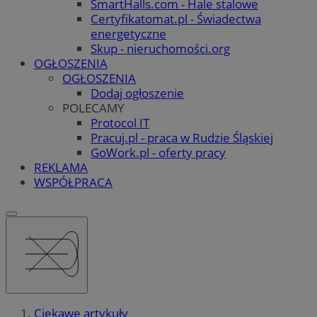
SmartHalls.com - Hale stalowe
Certyfikatomat.pl - Świadectwa
energetyczne
Skup - nieruchomości.org
OGŁOSZENIA
OGŁOSZENIA
Dodaj ogłoszenie
POLECAMY
Protocol IT
Pracuj.pl - praca w Rudzie Śląskiej
GoWork.pl - oferty pracy
REKLAMA
WSPÓŁPRACA
Ciekawe artykuły