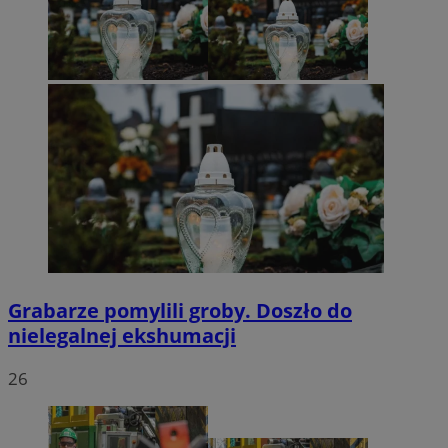
Grabarze pomylili groby. Doszło do
nielegalnej ekshumacji
26