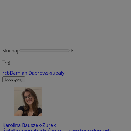
Słuchaj
⏵︎
Tagi:
rcb
Damian Dabrowski
upały
Udostępnij
Karolina Bauszek-Żurek