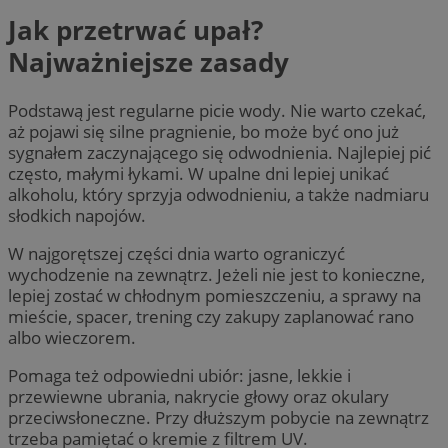
Jak przetrwać upał?
Najważniejsze zasady
Podstawą jest regularne picie wody. Nie warto czekać,
aż pojawi się silne pragnienie, bo może być ono już
sygnałem zaczynającego się odwodnienia. Najlepiej pić
często, małymi łykami. W upalne dni lepiej unikać
alkoholu, który sprzyja odwodnieniu, a także nadmiaru
słodkich napojów.
W najgorętszej części dnia warto ograniczyć
wychodzenie na zewnątrz. Jeżeli nie jest to konieczne,
lepiej zostać w chłodnym pomieszczeniu, a sprawy na
mieście, spacer, trening czy zakupy zaplanować rano
albo wieczorem.
Pomaga też odpowiedni ubiór: jasne, lekkie i
przewiewne ubrania, nakrycie głowy oraz okulary
przeciwsłoneczne. Przy dłuższym pobycie na zewnątrz
trzeba pamiętać o kremie z filtrem UV.