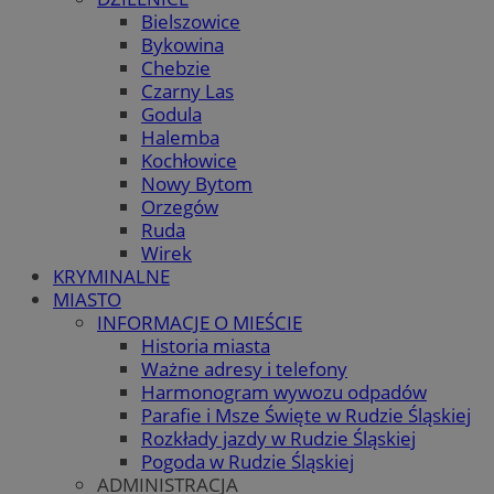
Bielszowice
Bykowina
Chebzie
Czarny Las
Godula
Halemba
Kochłowice
Nowy Bytom
Orzegów
Ruda
Wirek
KRYMINALNE
MIASTO
INFORMACJE O MIEŚCIE
Historia miasta
Ważne adresy i telefony
Harmonogram wywozu odpadów
Parafie i Msze Święte w Rudzie Śląskiej
Rozkłady jazdy w Rudzie Śląskiej
Pogoda w Rudzie Śląskiej
ADMINISTRACJA