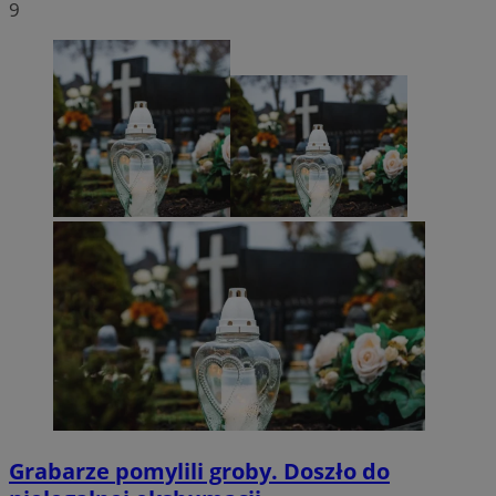
9
Grabarze pomylili groby. Doszło do