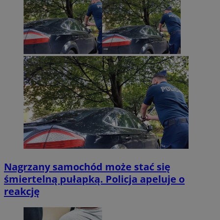
Nagrzany samochód może stać się
śmiertelną pułapką. Policja apeluje o
reakcję