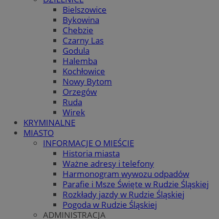
Bielszowice
Bykowina
Chebzie
Czarny Las
Godula
Halemba
Kochłowice
Nowy Bytom
Orzegów
Ruda
Wirek
KRYMINALNE
MIASTO
INFORMACJE O MIEŚCIE
Historia miasta
Ważne adresy i telefony
Harmonogram wywozu odpadów
Parafie i Msze Święte w Rudzie Śląskiej
Rozkłady jazdy w Rudzie Śląskiej
Pogoda w Rudzie Śląskiej
ADMINISTRACJA