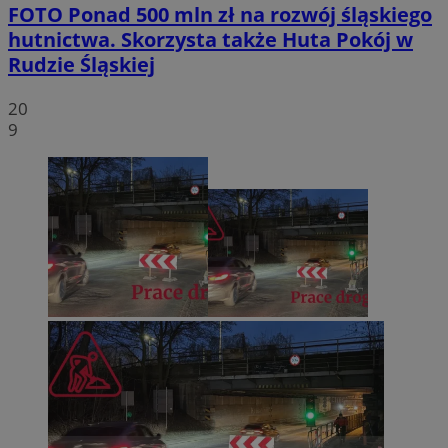
FOTO
Ponad 500 mln zł na rozwój śląskiego
hutnictwa. Skorzysta także Huta Pokój w
Rudzie Śląskiej
20
9