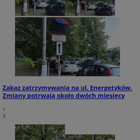
Zakaz zatrzymywania na ul. Energetyków.
Zmiany potrwają około dwóch miesięcy
1
3