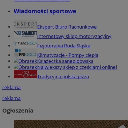
Wiadomości sportowe
Ekspert Biuro Rachunkowe
Internetowy sklep motoryzacyjny
Fizjoterapia Ruda Śląska
Klimatyzacje - Pompy ciepła
Książeczka sanepidowska
Największy sklep z częściami online!
Tradycyjna polska pizza
reklama
reklama
Ogłoszenia