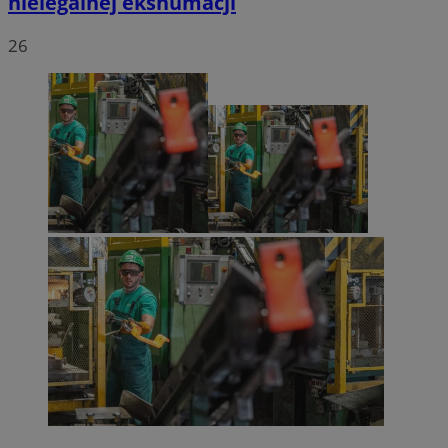
nielegalnej ekshumacji
26