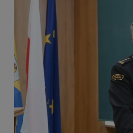
SessID
QeSessID
MvSessID
CookieScriptConse
VISITOR_PRIVACY_
msToken
Provider
Nazwa
Domena
Nazwa