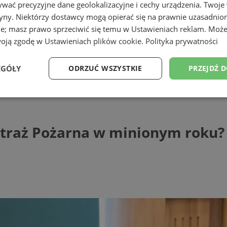
wać precyzyjne dane geolokalizacyjne i cechy urządzenia. Twoje
tryny. Niektórzy dostawcy mogą opierać się na prawnie uzasadnio
ie; masz prawo sprzeciwić się temu w
Ustawieniach reklam
. Może
woją zgodę w
Ustawieniach plików cookie
.
Polityka prywatności
EGÓŁY
ODRZUĆ WSZYSTKIE
PRZEJDŹ 
aż Pożarna w minionym roku? Sprawdź!
Wydajność
Targetowanie
Funkcjonalność
Ni
 Straż Pożarna w minionym roku?
ezbędne
Wydajność
Targetowanie
Funkcjonalność
Niesklasyfikow
ie umożliwiają korzystanie z podstawowych funkcji strony internetowej, takich jak log
Bez niezbędnych plików cookie nie można prawidłowo korzystać ze strony internetowe
Provider
/
Okres
Opis
Domena
przechowywania