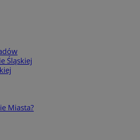
adów
e Śląskiej
kiej
ie Miasta?