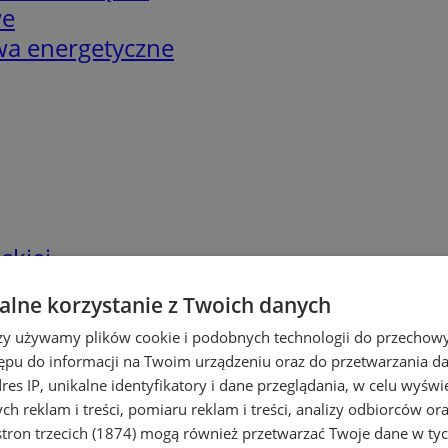
we
twa energetyczne
skiej
lne korzystanie z Twoich danych
rzy używamy plików cookie i podobnych technologii do przechow
ępu do informacji na Twoim urządzeniu oraz do przetwarzania 
dres IP, unikalne identyfikatory i dane przeglądania, w celu wyświ
h reklam i treści, pomiaru reklam i treści, analizy odbiorców or
tron trzecich (1874)
mogą również przetwarzać Twoje dane w tych