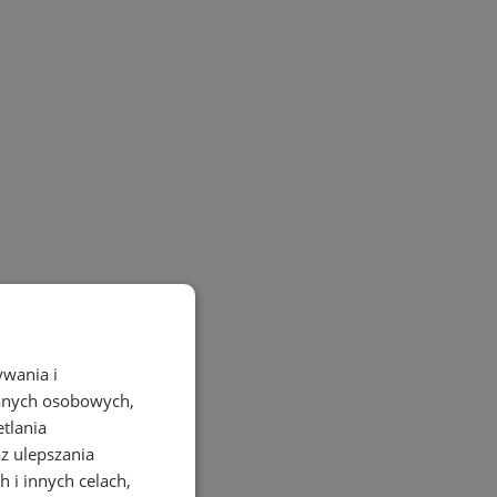
ywania i
danych osobowych,
etlania
az ulepszania
 i innych celach,