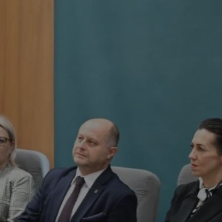
tyfikator sesji.
tyfikator sesji.
tyfikator sesji.
zez usługę Cookie-
eferencji
a pliki cookie. Jest
Cookie-Script.com
o przechowywania
watności dla ich
dane dotyczące
olityki i
ając, że ich
e w przyszłych
 celów
a, zapewniając, że
i, a ich dane są
przez witrynę
sług.