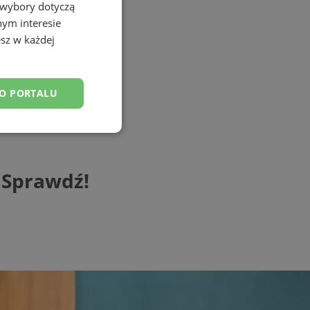
 wybory dotyczą
nym interesie
sz w każdej
DO PORTALU
esklasyfikowane
 Sprawdź!
ane
owanie użytkownika i
j.