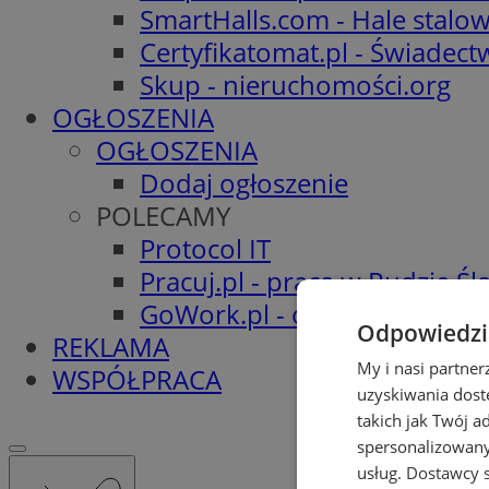
SmartHalls.com - Hale stalo
Certyfikatomat.pl - Świadec
Skup - nieruchomości.org
OGŁOSZENIA
OGŁOSZENIA
Dodaj ogłoszenie
POLECAMY
Protocol IT
Pracuj.pl - praca w Rudzie Ślą
GoWork.pl - oferty pracy
Odpowiedzia
REKLAMA
My i nasi partne
WSPÓŁPRACA
uzyskiwania dost
takich jak Twój a
spersonalizowanyc
usług.
Dostawcy s