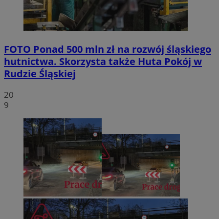
FOTO
Ponad 500 mln zł na rozwój śląskiego
hutnictwa. Skorzysta także Huta Pokój w
Rudzie Śląskiej
20
9