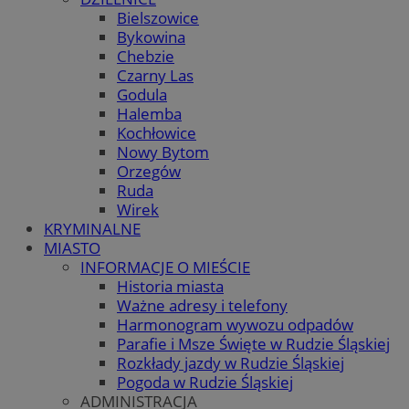
Bielszowice
Bykowina
Chebzie
Czarny Las
Godula
Halemba
Kochłowice
Nowy Bytom
Orzegów
Ruda
Wirek
KRYMINALNE
MIASTO
INFORMACJE O MIEŚCIE
Historia miasta
Ważne adresy i telefony
Harmonogram wywozu odpadów
Parafie i Msze Święte w Rudzie Śląskiej
Rozkłady jazdy w Rudzie Śląskiej
Pogoda w Rudzie Śląskiej
ADMINISTRACJA