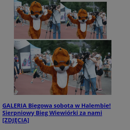
GALERIA
Biegowa sobota w Halembie!
Sierpniowy Bieg Wiewiórki za nami
[ZDJĘCIA]