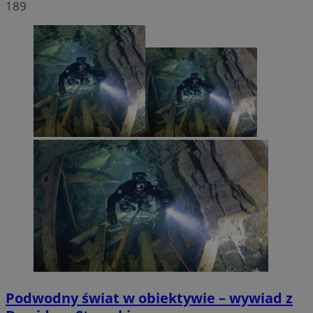
189
Podwodny świat w obiektywie – wywiad z