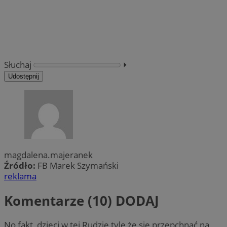
Słuchaj
⏵︎
Udostępnij
magdalena.majeranek
Źródło:
FB Marek Szymański
reklama
Komentarze (10)
DODAJ
No fakt, dzieci w tej Rudzie tyle że się przepchnąć na