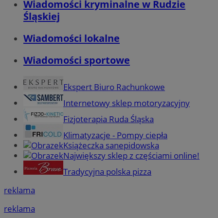
Wiadomości kryminalne w Rudzie
Śląskiej
Wiadomości lokalne
Wiadomości sportowe
Ekspert Biuro Rachunkowe
Internetowy sklep motoryzacyjny
Fizjoterapia Ruda Śląska
Klimatyzacje - Pompy ciepła
Książeczka sanepidowska
Największy sklep z częściami online!
Tradycyjna polska pizza
reklama
reklama