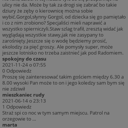
ulicy nie da. Może by tak za drogi się zabrać bo takie
dziury że zęby o kierownicę można sobie
wybić.Gorgol,słynny Gorgol, od dziecka się go pamiętało
i co z nim zrobiono? Specjaliści mieli naprawić a
wszystko spierniczyli.Staw szlag trafił, zresztą widać jak
wyglądają wszystkie stawy,jak nie zasypany to
zarośnięty.Jeszcze się o wodę będziemy prosić,
ekolodzy za pięć groszy. Ale pomysły super, może
jeszcze lotnisko no trzeba zaistnieć jak pod Radomiem.
spokojny do czasu
2021-11-24 o 07:55
0
Odpowiedz
Proszę się zainteresować takim gościem między 6.30 a
8.00 wysoki Pan może to on i jego koledzy sam bym się
nie zdziwił
mieszkaniec rudy
2021-06-14 o 23:13
1
Odpowiedz
Straż spi co noc w tym samym miejscu. Patrol na
orzegowie to …
marta