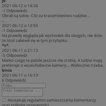
jo
2021-06-12 o 14:26
-1
Odpowiedz
Obrali są sobie. Cóż za krasomówstwo rudzkie...
..
2021-06-12 o 13:55
-1
Odpowiedz
Na prawdę wygląda jak wychodek dla ubogich, nie dziw
że ktoś załatwił się w tym przybytku .
*v*.
2021-06-11 o 21:13
-5
Odpowiedz
Matko czego te patole jeszcze nie zrobią. A ludzie mają
pretensje o wszechobecne kamery... Widocznie trzeba.
binia
2021-06-11 o 16:19
6
Odpowiedz
Akceptuję regulamin zamieszczania komentarzy
oraz politykę prywatności.