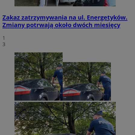
Zakaz zatrzymywania na ul. Energetyków.
Zmiany potrwają około dwóch miesięcy
1
3