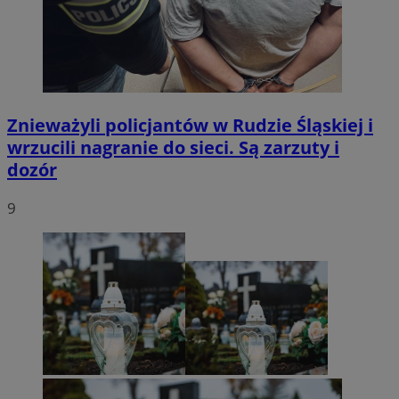
Znieważyli policjantów w Rudzie Śląskiej i
wrzucili nagranie do sieci. Są zarzuty i
dozór
9