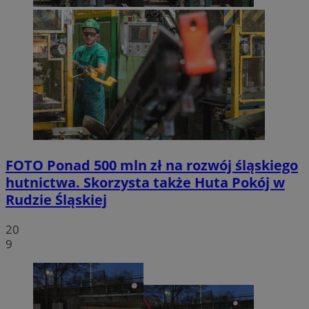
FOTO
Ponad 500 mln zł na rozwój śląskiego
hutnictwa. Skorzysta także Huta Pokój w
Rudzie Śląskiej
20
9