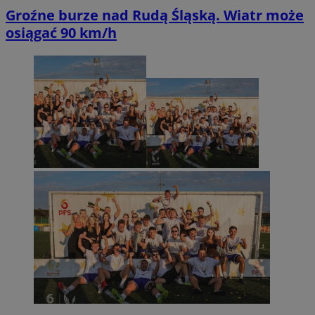
Groźne burze nad Rudą Śląską. Wiatr może
osiągać 90 km/h