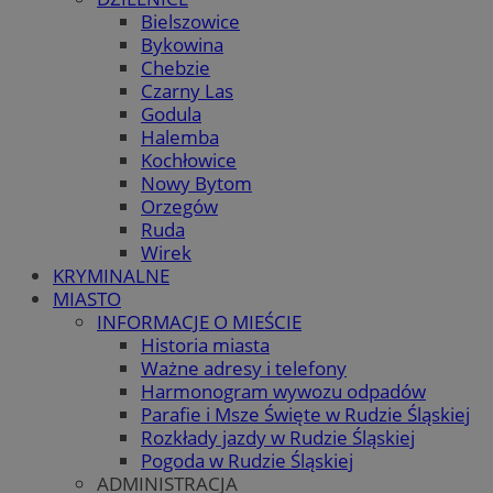
Bielszowice
Bykowina
Chebzie
Czarny Las
Godula
Halemba
Kochłowice
Nowy Bytom
Orzegów
Ruda
Wirek
KRYMINALNE
MIASTO
INFORMACJE O MIEŚCIE
Historia miasta
Ważne adresy i telefony
Harmonogram wywozu odpadów
Parafie i Msze Święte w Rudzie Śląskiej
Rozkłady jazdy w Rudzie Śląskiej
Pogoda w Rudzie Śląskiej
ADMINISTRACJA