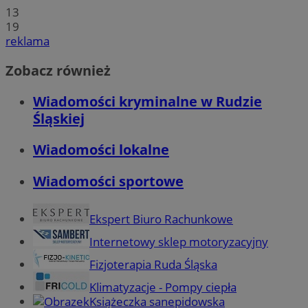
13
19
reklama
Zobacz również
Wiadomości kryminalne w Rudzie
Śląskiej
Wiadomości lokalne
Wiadomości sportowe
Ekspert Biuro Rachunkowe
Internetowy sklep motoryzacyjny
Fizjoterapia Ruda Śląska
Klimatyzacje - Pompy ciepła
Książeczka sanepidowska