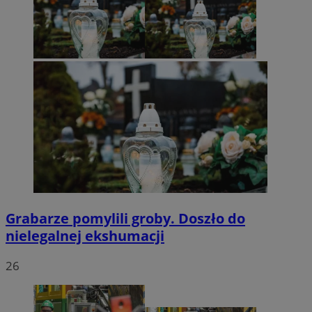
Grabarze pomylili groby. Doszło do
nielegalnej ekshumacji
26