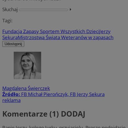
Słuchaj
⏵︎
Tagi:
Fundacja Zapasy Sportem Wszystkich Dzieci
Jerzy
Sekura
Mistrzostwa Świata Weteranów w zapasach
Udostępnij
Magdalena Świerczek
Źródło:
FB Michał Pierończyk, FB Jerzy Sekura
reklama
Komentarze (1)
DODAJ
Panie Jerzy, kolego Jurku, przyjacielu. Prosze podejdzcie