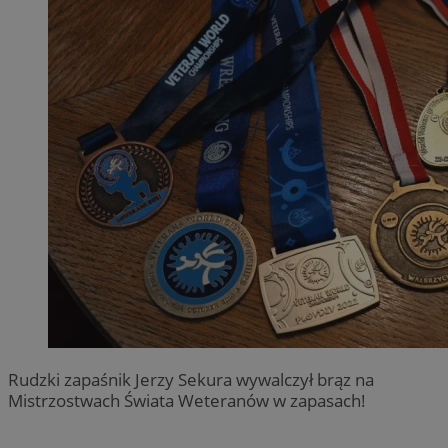
Rudzki zapaśnik Jerzy Sekura wywalczył brąz na
Mistrzostwach Świata Weteranów w zapasach!