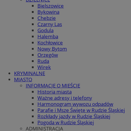
Bielszowice
Bykowina
Chebzie
Czarny Las
Godula
Halemba
Kochłowice
Nowy Bytom
Orzegów
Ruda
Wirek
KRYMINALNE
MIASTO
INFORMACJE O MIEŚCIE
Historia miasta
Ważne adresy i telefony
Harmonogram wywozu odpadów
Parafie i Msze Święte w Rudzie Śląskiej
Rozkłady jazdy w Rudzie Śląskiej
Pogoda w Rudzie Śląskiej
ADMINISTRACJA