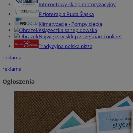
Internetowy sklep motoryzacyjny
Fizjoterapia Ruda Śląska
Klimatyzacje - Pompy ciepła
Książeczka sanepidowska
Największy sklep z częściami online!
Tradycyjna polska pizza
reklama
reklama
Ogłoszenia