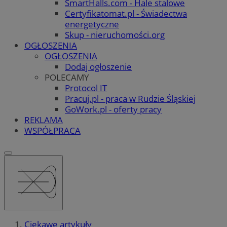
SmartHalls.com - Hale stalowe
Certyfikatomat.pl - Świadectwa
energetyczne
Skup - nieruchomości.org
OGŁOSZENIA
OGŁOSZENIA
Dodaj ogłoszenie
POLECAMY
Protocol IT
Pracuj.pl - praca w Rudzie Śląskiej
GoWork.pl - oferty pracy
REKLAMA
WSPÓŁPRACA
Ciekawe artykuły