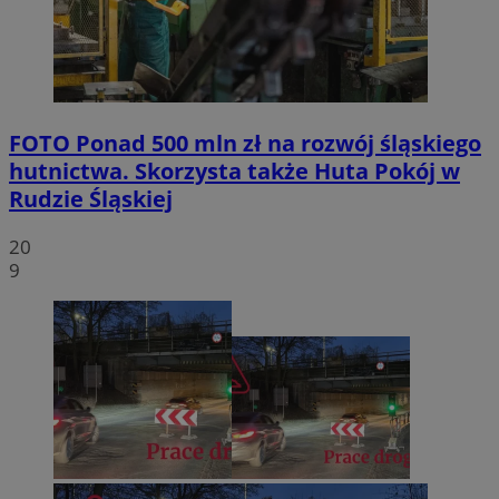
FOTO
Ponad 500 mln zł na rozwój śląskiego
hutnictwa. Skorzysta także Huta Pokój w
Rudzie Śląskiej
20
9