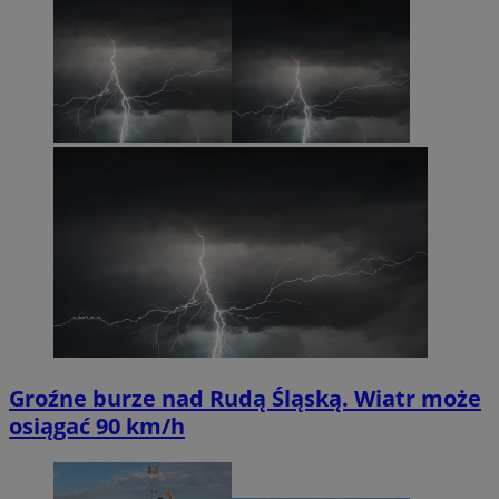
Groźne burze nad Rudą Śląską. Wiatr może
osiągać 90 km/h