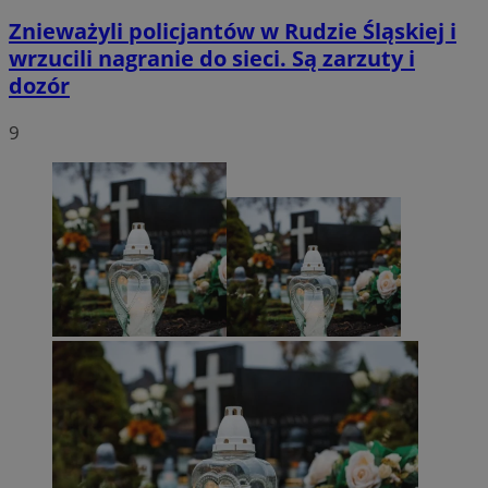
Znieważyli policjantów w Rudzie Śląskiej i
wrzucili nagranie do sieci. Są zarzuty i
dozór
9