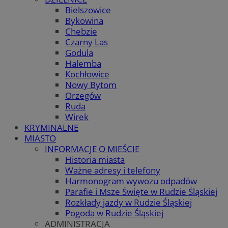
Bielszowice
Bykowina
Chebzie
Czarny Las
Godula
Halemba
Kochłowice
Nowy Bytom
Orzegów
Ruda
Wirek
KRYMINALNE
MIASTO
INFORMACJE O MIEŚCIE
Historia miasta
Ważne adresy i telefony
Harmonogram wywozu odpadów
Parafie i Msze Święte w Rudzie Śląskiej
Rozkłady jazdy w Rudzie Śląskiej
Pogoda w Rudzie Śląskiej
ADMINISTRACJA