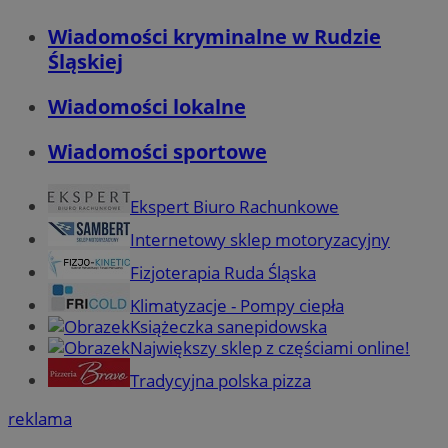
Wiadomości kryminalne w Rudzie
Śląskiej
Wiadomości lokalne
Wiadomości sportowe
Ekspert Biuro Rachunkowe
Internetowy sklep motoryzacyjny
Fizjoterapia Ruda Śląska
Klimatyzacje - Pompy ciepła
Książeczka sanepidowska
Największy sklep z częściami online!
Tradycyjna polska pizza
reklama