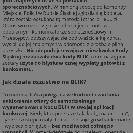
pod znajomych ofiar na portalach
społecznościowych.
W minioną sobotę do Komendy
Miejskiej Policji w Rudzie Śląskiej zgłosiła się kobieta,
która została oszukana tą metodą i straciła 1800 zł.
Oszustwo rozpoczęło się od przejęcia konta w
popularnym komunikatorze społecznościowym.
Przestępcy, podszywając się pod właścicielkę konta,
wysłali do jej znajomych wiadomości z prośbą o pilną
pożyczkę.
Nic niepodejrzewająca mieszkanka Rudy
Śląskiej przekazała dwa kody BLIK
, które następnie
zostały
użyte do błyskawicznej wypłaty gotówki z
bankomatu.
Jak działa oszustwo na BLIK?
To metoda, która polega na
wzbudzeniu zaufania i
nakłonieniu ofiary do samodzielnego
wygenerowania kodu BLIK w swojej aplikacji
bankowej.
Kiedy ktoś przekaże taki kod „znajomemu”,
cyberprzestępca natychmiast wpisuje go w bankomacie
i wypłaca pieniądze –
bez możliwości cofnięcia
transakcji.
W przeciwieństwie do przelewu, operacja