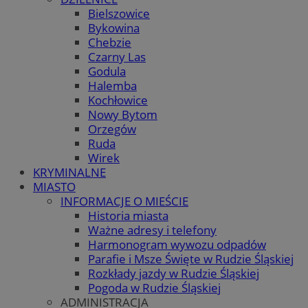
Bielszowice
Bykowina
Chebzie
Czarny Las
Godula
Halemba
Kochłowice
Nowy Bytom
Orzegów
Ruda
Wirek
KRYMINALNE
MIASTO
INFORMACJE O MIEŚCIE
Historia miasta
Ważne adresy i telefony
Harmonogram wywozu odpadów
Parafie i Msze Święte w Rudzie Śląskiej
Rozkłady jazdy w Rudzie Śląskiej
Pogoda w Rudzie Śląskiej
ADMINISTRACJA