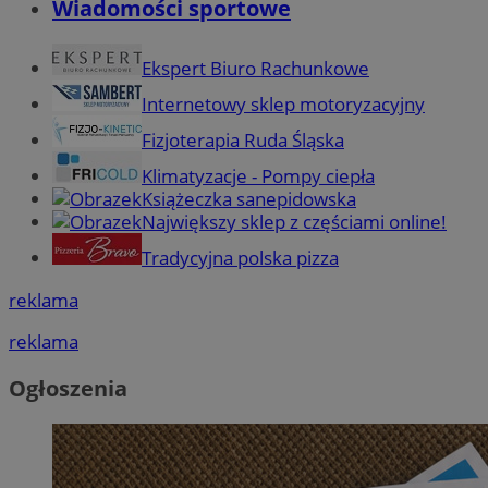
Wiadomości sportowe
Ekspert Biuro Rachunkowe
Internetowy sklep motoryzacyjny
Fizjoterapia Ruda Śląska
Klimatyzacje - Pompy ciepła
Książeczka sanepidowska
Największy sklep z częściami online!
Tradycyjna polska pizza
reklama
reklama
Ogłoszenia