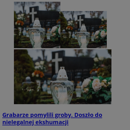
Grabarze pomylili groby. Doszło do
nielegalnej ekshumacji