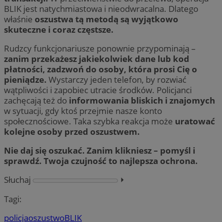
BLIK jest natychmiastowa i nieodwracalna. Dlatego
właśnie
oszustwa tą metodą są wyjątkowo
skuteczne i coraz częstsze.
Rudzcy funkcjonariusze ponownie przypominają –
zanim przekażesz jakiekolwiek dane lub kod
płatności, zadzwoń do osoby, która prosi Cię o
pieniądze.
Wystarczy jeden telefon, by rozwiać
wątpliwości i zapobiec utracie środków. Policjanci
zachęcają też do
informowania bliskich i znajomych
w sytuacji, gdy ktoś przejmie nasze konto
społecznościowe. Taka szybka reakcja może
uratować
kolejne osoby przed oszustwem.
Nie daj się oszukać. Zanim klikniesz – pomyśl i
sprawdź. Twoja czujność to najlepsza ochrona.
Słuchaj
⏵︎
Tagi:
policja
oszustwo
BLIK