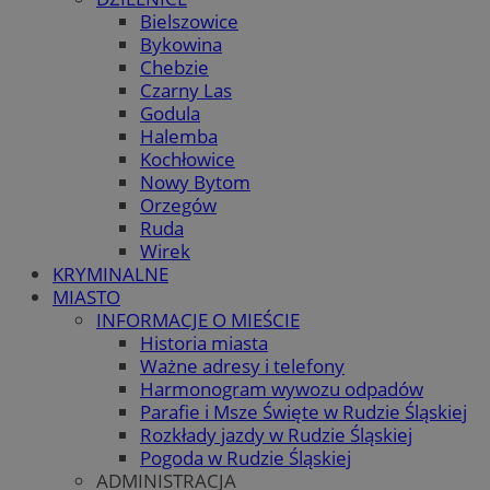
Bielszowice
Bykowina
Chebzie
Czarny Las
Godula
Halemba
Kochłowice
Nowy Bytom
Orzegów
Ruda
Wirek
KRYMINALNE
MIASTO
INFORMACJE O MIEŚCIE
Historia miasta
Ważne adresy i telefony
Harmonogram wywozu odpadów
Parafie i Msze Święte w Rudzie Śląskiej
Rozkłady jazdy w Rudzie Śląskiej
Pogoda w Rudzie Śląskiej
ADMINISTRACJA