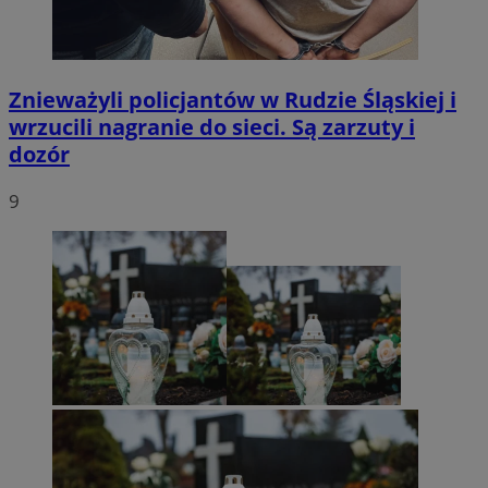
Znieważyli policjantów w Rudzie Śląskiej i
wrzucili nagranie do sieci. Są zarzuty i
dozór
9