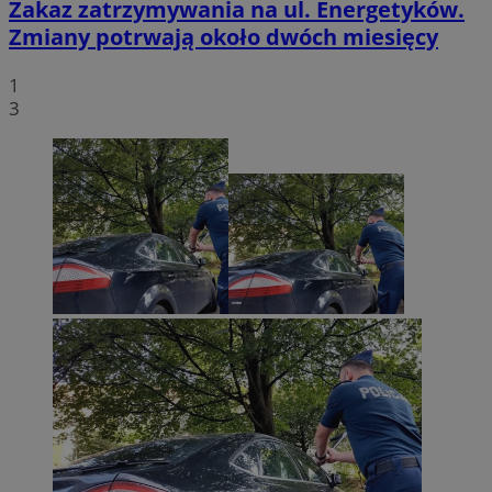
Zakaz zatrzymywania na ul. Energetyków.
Zmiany potrwają około dwóch miesięcy
1
3