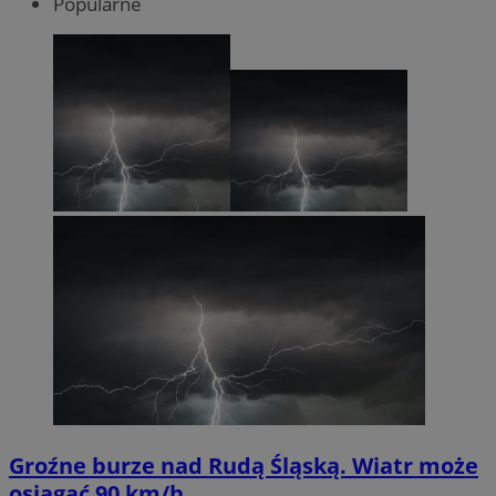
Popularne
Groźne burze nad Rudą Śląską. Wiatr może
osiągać 90 km/h