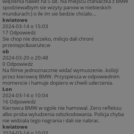
więzienia nawet na 5 lat. Na miejscu cfaniaczka z BMW
spodziewalbym sie wizyty panow w niebieskich
mundurach:) o ile im sie bedzie chcialo...
kwiatowe
2024-03-14 o 15:03
17
Odpowiedz
Sie chop nie doczeko, milicjo dali chroni
przestępc&oacute;w
ob
2024-03-20 o 20:48
0
Odpowiedz
Na filmie jednoznacznie widać wymuszenie..kolizji
przez kierowcę BMW. Przyspiesza w odpowiednim
momencie i hamuje dopiero w chwili uderzenia.
Łon
2024-03-14 o 10:04
16
Odpowiedz
Kierowca BMW w ogole nie hamowal. Zero refleksu
albo proba wyludzenia odszkodowania. Policja chyba
nie widziala tego nagrania i dali sie nabrac.
kwiatowe
2024-03-14 o 10:03