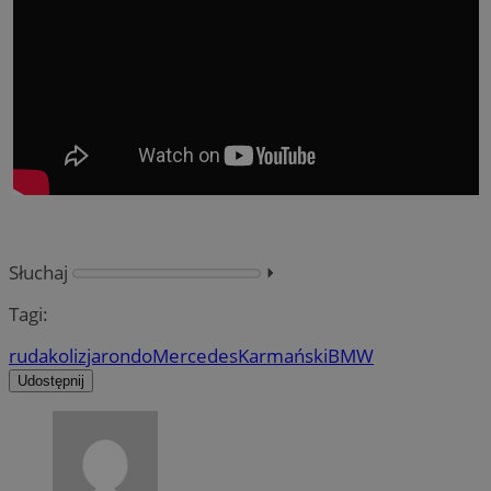
Słuchaj
⏵︎
Tagi:
ruda
kolizja
rondo
Mercedes
Karmański
BMW
Udostępnij