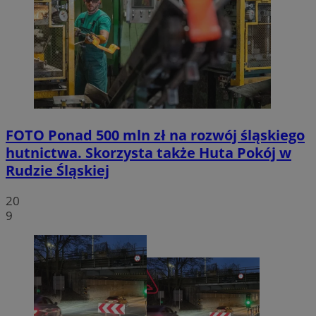
FOTO
Ponad 500 mln zł na rozwój śląskiego
hutnictwa. Skorzysta także Huta Pokój w
Rudzie Śląskiej
20
9