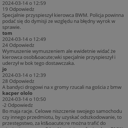
2024-03-14 o 12:59
19
Odpowiedz
Specjalnie przyspieszył kierowca BWM. Policja powinna
podać się do dymisji ze względu na błędny wyrok w
sprawie.
tom
2024-03-14 o 12:49
24
Odpowiedz
Wymuszenie wymuszeniem ale ewidetnie widać że
kierowca osob&oacute;wki specjalnie przyspieszył i
uderzył w bok tego dostawczaka.
jo
2024-03-14 o 12:39
28
Odpowiedz
A bandyci drogowi na x gromy rzucali na gościa z bmw
kacper ololo
2024-03-14 o 10:50
-2
Odpowiedz
Bo maja racje. Celowe niszczenie swojego samochodu
czy innego przedmiotu, by uzyskać odszkodowanie, to
przestępstwo, za kt&oacute;re można trafić do