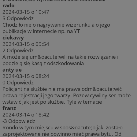
rado
2024-03-15 o 10:47
5
Odpowiedz
Chodziło nie o nagrywanie wizerunku a o jego
publikacje w internecie np. na YT
ciekawy
2024-03-15 o 09:54
2
Odpowiedz
A może się um&oacute;wili na takie rozwiązanie i
podzielą się kasą z odszkodowania
anty ue
2024-03-15 o 08:24
0
Odpowiedz
Policjant na służbie nie ma prawa odm&oacute;wić
prawa rejestracji jego twarzy. Pozew cywilny ser może
wstawić jak jest po służbie. Tyle w temacie
franz
2024-03-14 o 18:42
-3
Odpowiedz
Rondo w tym miejscu w spos&oacute;b jaki zostało
zaprojektowane nie powinno mieć prawa bytu. Od