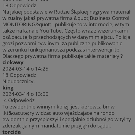
18
Odpowiedz
Na jakiej podstawie w Rudzie Śląskiej nagrywa materiał
wizualny jakaś prywatna firma &quot;Business Control
MONITORING&quot; i publikuje to w internecie, w tym
także na kanale You Tube. Często wraz z wizerunkami
os&oacute;b przechodzących w danym miejscu. Policja
grozi pozwami cywlinymi za publiczne publikowanie
wizerunku funkcjonariusza podczas interwencji itp.
Dlaczego prywatna firma publikuje takie materiały ?
ciekawy
2024-03-14 o 14:25
18
Odpowiedz
Nieudacznicy.
king
2024-03-14 o 13:00
-4
Odpowiedz
Tu ewidentnie winnym kolizji jest kierowca bmw
.kt&oacute;ry widząc auto wjeżdżające na rondo
ewidentnie przyspieszył i specjalnie dziubnoł go w tylny
zderzak .ja nym mandatu nie przyjął i do sądu..
torcida