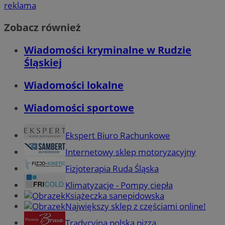
reklama
Zobacz również
Wiadomości kryminalne w Rudzie
Śląskiej
Wiadomości lokalne
Wiadomości sportowe
Ekspert Biuro Rachunkowe
Internetowy sklep motoryzacyjny
Fizjoterapia Ruda Śląska
Klimatyzacje - Pompy ciepła
Książeczka sanepidowska
Największy sklep z częściami online!
Tradycyjna polska pizza