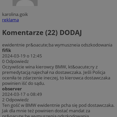
karolina.goik
reklama
Komentarze (22)
DODAJ
ewidentnie pr&oacute;ba wymuszneia odszkodowania
fifik
2024-03-19 o 12:45
0
Odpowiedz
Oczywiście wina kierowcy BMW, kt&oacute;ry z
premedytacją najechał na dostawczaka. Jeśli Policja
oceniła te zdarzenie ineczej, to kierowca dostawczaka
powinien iść do sądu.
observer
2024-03-17 o 08:49
2
Odpowiedz
Ten gość w BMW ewidentnie pcha się pod dostawczaka.
Jak dla mnie też powinien dostać mandat za
pr&oacute;bę wymuszenia odszkodowania.