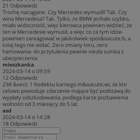
21
Odpowiedz
Trochę naciągane. Czy Mercedes wymusił? Tak. Czy
wina Mercedesa? Tak. Tylko, że BMW jechało szybko,
miało widoczność, więc kierowca powinien widzieć, że
ten w Mercedesie wymusił, a więc co za tym idzie-
powinien zareagować w jakikolwiek spos&oacute;b, a
tutaj tego nie widać. Zero zmiany toru, zero
hamowania- do przytulenia pewnie niezła sumka z
ubezpieczenia
mieszkanka
2024-03-14 o 09:59
12
Odpowiedz
298 &sect; 1 Kodeksu karnego m&oacute;wi, że kto
celowo powoduje zdarzenie mające być podstawą do
wypłaty odszkodowania, podlega karze pozbawienia
wolności od 3 miesięcy do 5 lat.
asd
2024-03-14 o 14:28
18
Odpowiedz