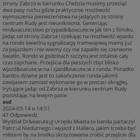
strony Zabrza w kierunku Chebzia musimy przeciąć
dwa pasy ruchu gdzie praktycznie możliwość
wymuszenia pierwszeństwa na jadących ze strony
centrum Rudy jest nieunikniona. Generując
mn&oacute;stwo przypadk&oacute;w jak ten z filmiku.
Jadąc od strony Zabrza i czekając na możliwość wjazdu
na rondo świetlną sygnalizację tramwajową mamy już
za pojazdem i nie wiemy czy nie zapaliło się czerwone
światło. Rondo w godzinach szczytu jest totalnie cały
czas zapchane. Przejścia dla pieszych zbyt blisko
wjazd&oacute;w na i zjazd&oacute;w z ronda. Ponadto
bardzo dziwne jest to zakończenie ronda jakimś
zawijasem zamiast wykonanie go w postaci okrągłej.
Irytujące jadąc od Zabrza w kierunku centrum Rudy
pozostając na lewym pasie.
asd
2024-03-14 o 14:51
47
Odpowiedz
Wydział Dr&oacute;g Urzędu Miasta to banda partaczy!
Patrz ul Niedurnego i wyjazd z Hallera, jakim trzeba być
młotem by na środku skrzyżowania zrobić przejście dla