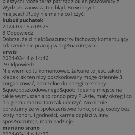
pieszych! Może teraz patrząc z okien pracownicy z
Wydziału zauważą ten błąd. Bo w innych
miejscach.Rudy nie ma na co liczyć!
kubuś puchatek
2024-03-15 o 09:25
8
Odpowiedz
Dobrze, że ci niekt&oacute;rzy fachowcy komentujący
zdarzenie nie pracują w drg&oacute;wce.
urwis
2024-03-14 o 14:46
-9
Odpowiedz
Nie wiem co tu komentować, żałosne to jest, takich
klepek jak ten niby poszkodowany mogę dziennie 3
zorganizować, bezczelne do potęgi ze strony
&quot;poszkodowanego&quot;. Idealne miejsce na
takie wymuszenia to rondo przy PLAzie, mały okręg i co
drugiemu można tam tak uderzyć. No nic nie
poradzimy że w społeczeństwie funkcjonują osoby bez
krzty honoru i godności, karma odpłaci w inny
spos&oacute;b, mam nadzieję.
mariano srano
2024-03-14 o 14:35