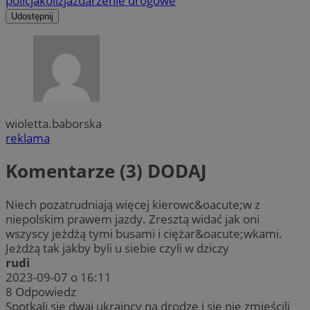
policja
kolizja
zdarzenie drogowe
Udostępnij
wioletta.baborska
reklama
Komentarze (3)
DODAJ
Niech pozatrudniają więcej kierowc&oacute;w z
niepolskim prawem jazdy. Zresztą widać jak oni
wszyscy jeżdżą tymi busami i ciężar&oacute;wkami.
Jeżdżą tak jakby byli u siebie czyli w dziczy
rudi
2023-09-07 o 16:11
8
Odpowiedz
Spotkali się dwaj ukraincy na drodze i się nie zmieścili