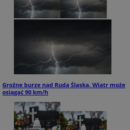
Groźne burze nad Rudą Śląską. Wiatr może
osiągać 90 km/h