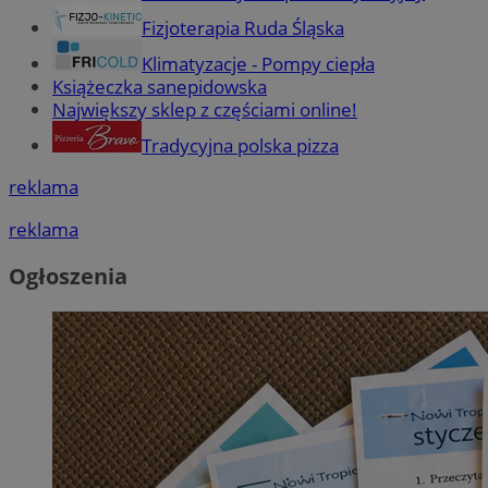
Fizjoterapia Ruda Śląska
Klimatyzacje - Pompy ciepła
Książeczka sanepidowska
Największy sklep z częściami online!
Tradycyjna polska pizza
reklama
reklama
Ogłoszenia