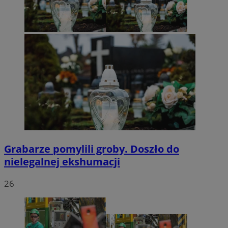
Grabarze pomylili groby. Doszło do
nielegalnej ekshumacji
26