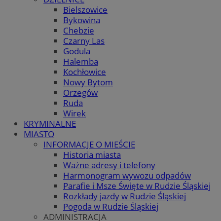
Bielszowice
Bykowina
Chebzie
Czarny Las
Godula
Halemba
Kochłowice
Nowy Bytom
Orzegów
Ruda
Wirek
KRYMINALNE
MIASTO
INFORMACJE O MIEŚCIE
Historia miasta
Ważne adresy i telefony
Harmonogram wywozu odpadów
Parafie i Msze Święte w Rudzie Śląskiej
Rozkłady jazdy w Rudzie Śląskiej
Pogoda w Rudzie Śląskiej
ADMINISTRACJA