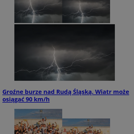
Groźne burze nad Rudą Śląską. Wiatr może
osiągać 90 km/h