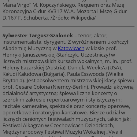
Maria Virgo” M. Kopczyńskiego, Requiem oraz Mszę
Koronacyjna C-dur KV317 W.A. Mozarta i Mszę G-dur
D.167 F. Schuberta. /Źródło: Wikipedia/
Sylwester Targosz-Szalonek
– tenor, aktor,
instrumentalista, dyrygent. Z wyróżnieniem ukończył
Akademię Muzyczną w
Katowicach
w klasie prof.
Henryki Januszewskiej-Stańczyk. Uczestniczył w
licznych mistrzowskich kursach wokalnych, m. in.: prof.
Heleny Łazarskiej (Austria), Daniela Weeks’a (USA),
Kałudi Kałudowa (Bułgaria), Paula Esswooda (Wielka
Brytania). Jest absolwentem mistrzowskiej klasy śpiewu
prof. Cesare Colona (Niemcy-Berlin). Prowadzi aktywną
działalność artystyczną; śpiewa liczne koncerty o
szerokim zakresie repertuarowym i stylistycznym:
recitale kameralne, spektakle oraz koncerty operowe,
operetkowe i oratoryjno-kantatowe. Bierze udział w
licznych cenionych festiwalach muzycznych, takich jak:
Festiwal Alkagran w Czechowicach-Dziedzicach,
Międzynarodowy Festiwal Muzyki Wokalnej „Viva il