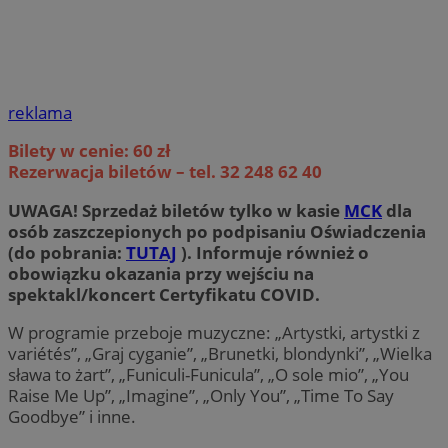
reklama
Bilety w cenie: 60 zł
Rezerwacja biletów – tel. 32 248 62 40
UWAGA! Sprzedaż biletów tylko w kasie
MCK
dla
osób zaszczepionych po podpisaniu Oświadczenia
(
do pobrania:
TUTAJ
). Informuje również o
obowiązku okazania przy wejściu na
spektakl/koncert
Certyfikatu COVID.
W programie przeboje muzyczne: „Artystki, artystki z
variétés”, „Graj cyganie”, „Brunetki, blondynki”, „Wielka
sława to żart”, „Funiculi-Funicula”, „O sole mio”, „You
Raise Me Up”, „Imagine”, „Only You”, „Time To Say
Goodbye” i inne.