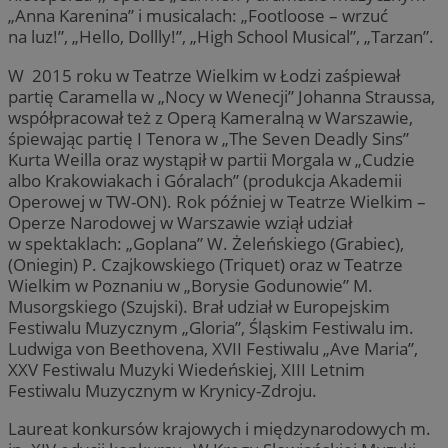
„Anna Karenina” i musicalach: „Footloose – wrzuć
na luz!”, „Hello, Dollly!”, „High School Musical”, „Tarzan”.
W 2015 roku w Teatrze Wielkim w Łodzi zaśpiewał
partię Caramella w „Nocy w Wenecji” Johanna Straussa,
współpracował też z Operą Kameralną w Warszawie,
śpiewając partię I Tenora w „The Seven Deadly Sins”
Kurta Weilla oraz wystąpił w partii Morgala w „Cudzie
albo Krakowiakach i Góralach” (produkcja Akademii
Operowej w TW-ON). Rok później w Teatrze Wielkim –
Operze Narodowej w Warszawie wziął udział
w spektaklach: „Goplana” W. Żeleńskiego (Grabiec),
(Oniegin) P. Czajkowskiego (Triquet) oraz w Teatrze
Wielkim w Poznaniu w „Borysie Godunowie” M.
Musorgskiego (Szujski). Brał udział w Europejskim
Festiwalu Muzycznym „Gloria”, Śląskim Festiwalu im.
Ludwiga von Beethovena, XVII Festiwalu „Ave Maria”,
XXV Festiwalu Muzyki Wiedeńskiej, XIII Letnim
Festiwalu Muzycznym w Krynicy-Zdroju.
Laureat konkursów krajowych i międzynarodowych m.