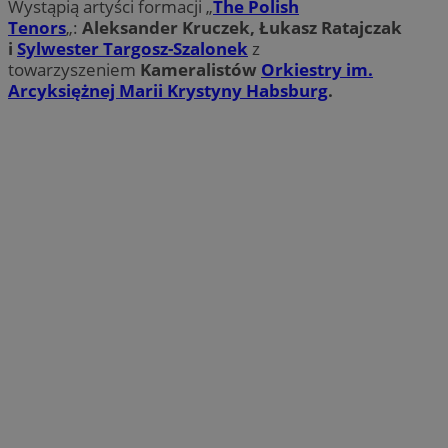
Wystąpią artyści formacji „
The Polish
Tenors
„:
Aleksander Kruczek, Łukasz Ratajczak
i
Sylwester Targosz-Szalonek
z
towarzyszeniem
Kameralistów
Orkiestry im.
Arcyksiężnej Marii Krystyny Habsburg
.