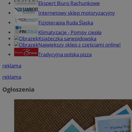
Ekspert Biuro Rachunkowe
Internetowy sklep motoryzacyjny
Fizjoterapia Ruda Śląska
Klimatyzacje - Pompy ciepła
Książeczka sanepidowska
Największy sklep z częściami online!
Tradycyjna polska pizza
reklama
reklama
Ogłoszenia