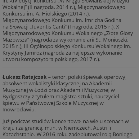
in. XIV edycji konkursu „W Kręgu Słowiańskiej Muzyki
Wokalnej” (II nagroda, 2014 r.), Międzynarodowego
Konkursu im. A. Hiolskiego (2014 r.),
Międzynarodowego Konkursu im. Imricha Godina
na Słowacji „Iuventis Canti” (I nagroda, 2015 r.), X
Międzynarodowego Konkursu Wokalnego „Złote Głosy
Mazowsza” (nagroda za wykonanie arii St. Moniuszki,
2015 r.), III Ogólnopolskiego Konkursu Wokalnego im.
Krystyny Jamroz (nagroda za najlepsze wykonanie
utworu kompozytora polskiego, 2017 r.).
Łukasz Ratajczak
– tenor, polski śpiewak operowy,
absolwent wokalistyki klasycznej na Akademii
Muzycznej w Łodzi oraz Akademii Muzycznej w
Bydgoszczy z tytułem magistra sztuki, nauczyciel
śpiewu w Państwowej Szkole Muzycznej w
Inowrocławiu.
Już podczas studiów koncertował na wielu scenach w
kraju i za granicą, m.in. w Niemczech, Austrii i
Kazachstanie. W 2016 roku zadebiutował rolą Boniego