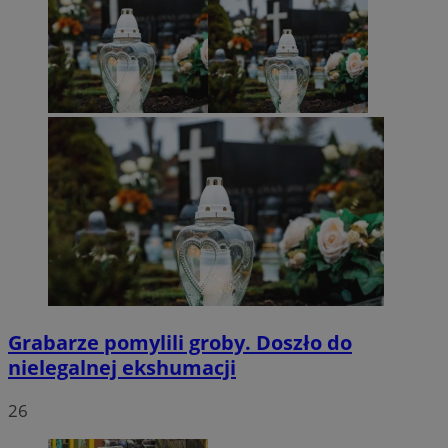
Grabarze pomylili groby. Doszło do
nielegalnej ekshumacji
26