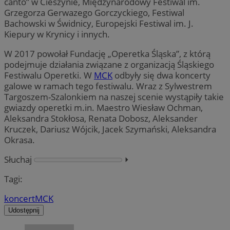
canto” w Cieszynie, Międzynarodowy Festiwal im.
Grzegorza Gerwazego Gorczyckiego, Festiwal
Bachowski w Świdnicy, Europejski Festiwal im. J.
Kiepury w Krynicy i innych.
W 2017 powołał Fundację „Operetka Śląska”, z którą
podejmuje działania związane z organizacją Śląskiego
Festiwalu Operetki. W
MCK
odbyły się dwa koncerty
galowe w ramach tego festiwalu. Wraz z Sylwestrem
Targoszem-Szalonkiem na naszej scenie wystąpiły takie
gwiazdy operetki m.in. Maestro Wiesław Ochman,
Aleksandra Stokłosa, Renata Dobosz, Aleksander
Kruczek, Dariusz Wójcik, Jacek Szymański, Aleksandra
Okrasa.
Słuchaj
⏵︎
Tagi:
koncert
MCK
Udostępnij