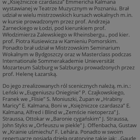
w „Księżniczce czardasza” Emmericha Kalmana
wystawianej w Teatrze Muzycznym w Poznaniu. Brał
udział w wielu mistrzowskich kursach wokalnych m.in.
w kursie prowadzonym przez prof. Andrzeja
Żarneckiego w Łodzi, pod kierunkiem prof.
Włodzimierza Zalewskiego w Rheinsbergu., pod kier.
prof. Piotra Kusiewicza w Kamieniu Pomorskim.
Ponadto brał udział w Mistrzowskim Seminarium
Wokalnym w Bydgoszczy oraz w Masterclass podczas
Internationale Sommerakademie Unieversität
Mozarteum Salzburg w Salzburgu prowadzonych przez
prof. Helenę Łazarską.
Do jego zrealizowanych ról scenicznych należą, m.in.:
Leński w „Eugeniuszu Onieginie” P. Czajkowskiego,
Franek we „Flisie” S. Moniuszki, Żupan w „Hrabiny
Maricy” E. Kalmana, Boni w „Księżniczce czardasza” E.
Kalmana, Alfred i Blind w „Zemście nietoperza” J.
Straussa, Ottokar w „Baronie cygańskim” J. Straussa,
John Styks w „Orfeuszu w piekle” J. Offenbacha, Gustaw
w „Krainie uśmiechu” F. Lehára. Ponadto w swoim
repertuarze posiada dzieła oratoryjne takie jak: „Gaude