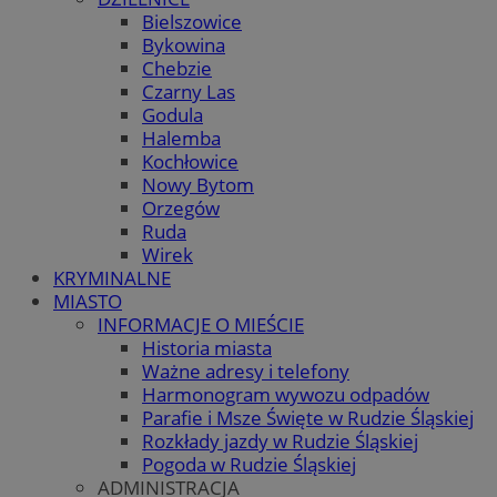
Bielszowice
Bykowina
Chebzie
Czarny Las
Godula
Halemba
Kochłowice
Nowy Bytom
Orzegów
Ruda
Wirek
KRYMINALNE
MIASTO
INFORMACJE O MIEŚCIE
Historia miasta
Ważne adresy i telefony
Harmonogram wywozu odpadów
Parafie i Msze Święte w Rudzie Śląskiej
Rozkłady jazdy w Rudzie Śląskiej
Pogoda w Rudzie Śląskiej
ADMINISTRACJA