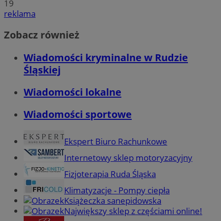
19
reklama
Zobacz również
Wiadomości kryminalne w Rudzie
Śląskiej
Wiadomości lokalne
Wiadomości sportowe
Ekspert Biuro Rachunkowe
Internetowy sklep motoryzacyjny
Fizjoterapia Ruda Śląska
Klimatyzacje - Pompy ciepła
Książeczka sanepidowska
Największy sklep z częściami online!