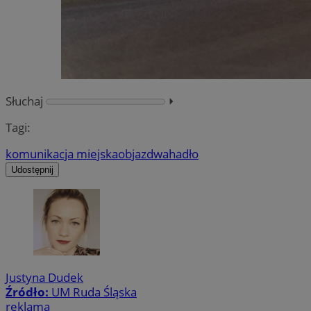
Słuchaj
⏵︎
Tagi:
komunikacja miejska
objazd
wahadło
Udostępnij
Justyna Dudek
Źródło:
UM Ruda Śląska
reklama