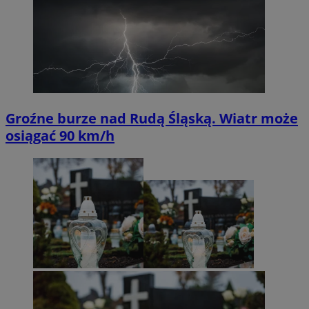
Groźne burze nad Rudą Śląską. Wiatr może
osiągać 90 km/h