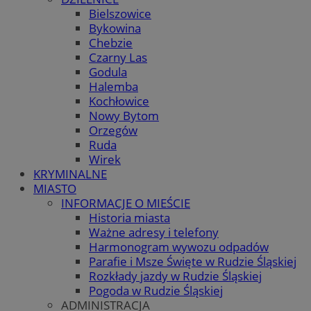
Bielszowice
Bykowina
Chebzie
Czarny Las
Godula
Halemba
Kochłowice
Nowy Bytom
Orzegów
Ruda
Wirek
KRYMINALNE
MIASTO
INFORMACJE O MIEŚCIE
Historia miasta
Ważne adresy i telefony
Harmonogram wywozu odpadów
Parafie i Msze Święte w Rudzie Śląskiej
Rozkłady jazdy w Rudzie Śląskiej
Pogoda w Rudzie Śląskiej
ADMINISTRACJA