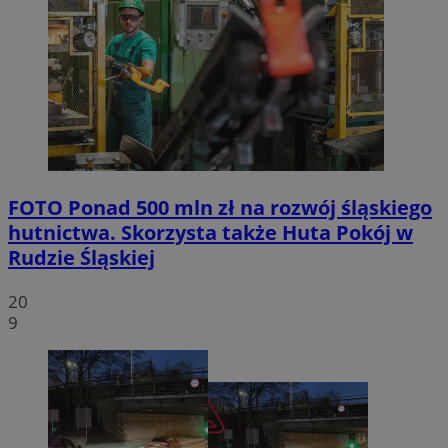
FOTO
Ponad 500 mln zł na rozwój śląskiego
hutnictwa. Skorzysta także Huta Pokój w
Rudzie Śląskiej
20
9