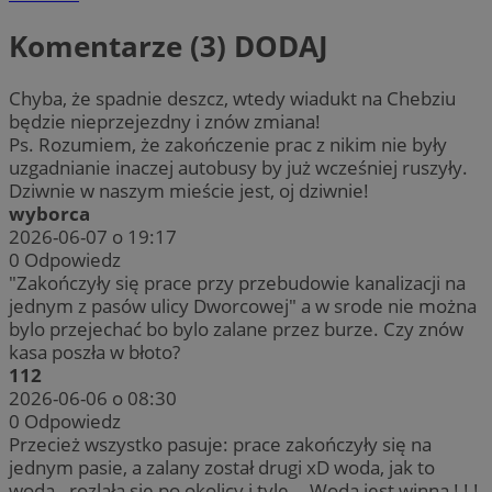
Komentarze (3)
DODAJ
Chyba, że spadnie deszcz, wtedy wiadukt na Chebziu
będzie nieprzejezdny i znów zmiana!
Ps. Rozumiem, że zakończenie prac z nikim nie były
uzgadnianie inaczej autobusy by już wcześniej ruszyły.
Dziwnie w naszym mieście jest, oj dziwnie!
wyborca
2026-06-07 o 19:17
0
Odpowiedz
"Zakończyły się prace przy przebudowie kanalizacji na
jednym z pasów ulicy Dworcowej" a w srode nie można
bylo przejechać bo bylo zalane przez burze. Czy znów
kasa poszła w błoto?
112
2026-06-06 o 08:30
0
Odpowiedz
Przecież wszystko pasuje: prace zakończyły się na
jednym pasie, a zalany został drugi xD woda, jak to
woda - rozlała się po okolicy i tyle... Woda jest winna ! ! !