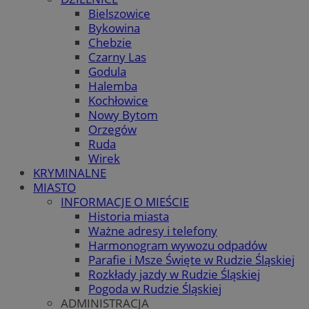
Bielszowice
Bykowina
Chebzie
Czarny Las
Godula
Halemba
Kochłowice
Nowy Bytom
Orzegów
Ruda
Wirek
KRYMINALNE
MIASTO
INFORMACJE O MIEŚCIE
Historia miasta
Ważne adresy i telefony
Harmonogram wywozu odpadów
Parafie i Msze Święte w Rudzie Śląskiej
Rozkłady jazdy w Rudzie Śląskiej
Pogoda w Rudzie Śląskiej
ADMINISTRACJA