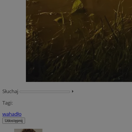
Słuchaj
⏵︎
Tagi:
wahadło
Udostępnij