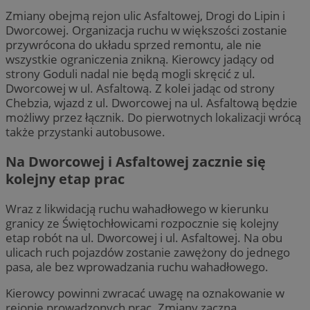
Zmiany obejmą rejon ulic Asfaltowej, Drogi do Lipin i
Dworcowej. Organizacja ruchu w większości zostanie
przywrócona do układu sprzed remontu, ale nie
wszystkie ograniczenia znikną. Kierowcy jadący od
strony Goduli nadal nie będą mogli skręcić z ul.
Dworcowej w ul. Asfaltową. Z kolei jadąc od strony
Chebzia, wjazd z ul. Dworcowej na ul. Asfaltową będzie
możliwy przez łącznik. Do pierwotnych lokalizacji wrócą
także przystanki autobusowe.
Na Dworcowej i Asfaltowej zacznie się
kolejny etap prac
Wraz z likwidacją ruchu wahadłowego w kierunku
granicy ze Świętochłowicami rozpocznie się kolejny
etap robót na ul. Dworcowej i ul. Asfaltowej. Na obu
ulicach ruch pojazdów zostanie zawężony do jednego
pasa, ale bez wprowadzania ruchu wahadłowego.
Kierowcy powinni zwracać uwagę na oznakowanie w
rejonie prowadzonych prac. Zmiany zaczną