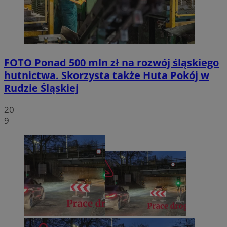
FOTO
Ponad 500 mln zł na rozwój śląskiego
hutnictwa. Skorzysta także Huta Pokój w
Rudzie Śląskiej
20
9