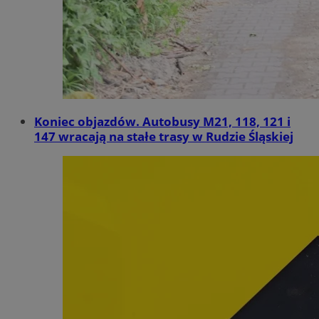
Koniec objazdów. Autobusy M21, 118, 121 i
147 wracają na stałe trasy w Rudzie Śląskiej