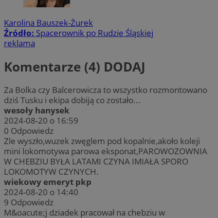
Karolina Bauszek-Żurek
Źródło:
Spacerownik po Rudzie Śląskiej
reklama
Komentarze (4)
DODAJ
Za Bolka czy Balcerowicza to wszystko rozmontowano
dziś Tusku i ekipa dobiją co zostało...
wesoły hanysek
2024-08-20 o 16:59
0
Odpowiedz
Zle wyszło,wuzek zwęglem pod kopalnie,akoło koleji
mini lokomotywa parowa eksponat,PAROWOZOWNIA
W CHEBZIU BYŁA LATAMI CZYNA IMIAŁA SPORO
LOKOMOTYW CZYNYCH.
wiekowy emeryt pkp
2024-08-20 o 14:40
9
Odpowiedz
M&oacute;j dziadek pracował na chebziu w