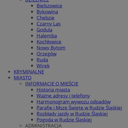
Bielszowice
Bykowina
Chebzie
Czarny Las
Godula
Halemba
Kochłowice
Nowy Bytom
Orzegów
Ruda
Wirek
KRYMINALNE
MIASTO
INFORMACJE O MIEŚCIE
Historia miasta
Ważne adresy i telefony
Harmonogram wywozu odpadów
Parafie i Msze Święte w Rudzie Śląskiej
Rozkłady jazdy w Rudzie Śląskiej
Pogoda w Rudzie Śląskiej
ADMINISTRACJA