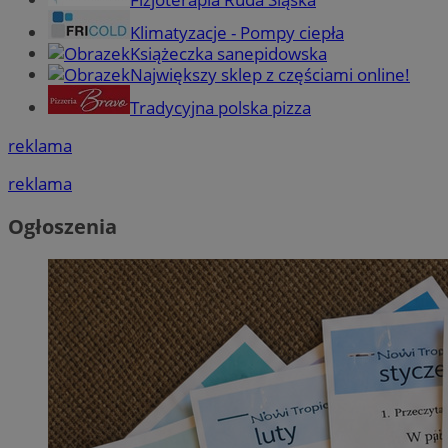
Klimatyzacje - Pompy ciepła
Książeczka sanepidowska
Największy sklep z częściami online!
Tradycyjna polska pizza
reklama
reklama
Ogłoszenia