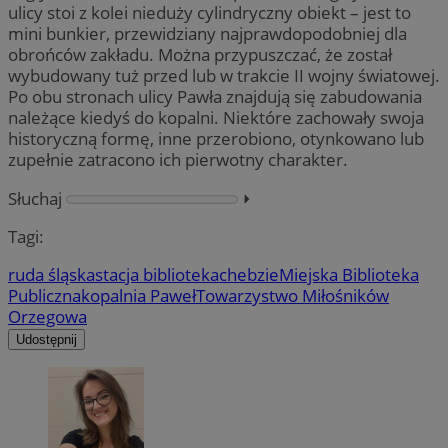
ulicy stoi z kolei nieduży cylindryczny obiekt – jest to
mini bunkier, przewidziany najprawdopodobniej dla
obrońców zakładu. Można przypuszczać, że został
wybudowany tuż przed lub w trakcie II wojny światowej.
Po obu stronach ulicy Pawła znajdują się zabudowania
należące kiedyś do kopalni. Niektóre zachowały swoja
historyczną formę, inne przerobiono, otynkowano lub
zupełnie zatracono ich pierwotny charakter.
Słuchaj
⏵︎
Tagi:
ruda śląska
stacja biblioteka
chebzie
Miejska Biblioteka
Publiczna
kopalnia Paweł
Towarzystwo Miłośników
Orzegowa
Udostępnij