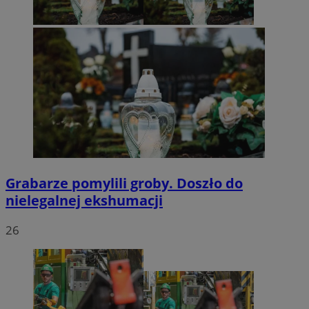
Grabarze pomylili groby. Doszło do
nielegalnej ekshumacji
26