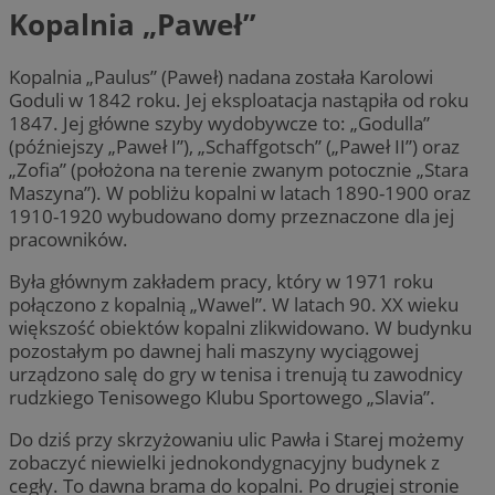
Kopalnia „Paweł”
Kopalnia „Paulus” (Paweł) nadana została Karolowi
Goduli w 1842 roku. Jej eksploatacja nastąpiła od roku
1847. Jej główne szyby wydobywcze to: „Godulla”
(późniejszy „Paweł I”), „Schaffgotsch” („Paweł II”) oraz
„Zofia” (położona na terenie zwanym potocznie „Stara
Maszyna”). W pobliżu kopalni w latach 1890-1900 oraz
1910-1920 wybudowano domy przeznaczone dla jej
pracowników.
Była głównym zakładem pracy, który w 1971 roku
połączono z kopalnią „Wawel”. W latach 90. XX wieku
większość obiektów kopalni zlikwidowano. W budynku
pozostałym po dawnej hali maszyny wyciągowej
urządzono salę do gry w tenisa i trenują tu zawodnicy
rudzkiego Tenisowego Klubu Sportowego „Slavia”.
Do dziś przy skrzyżowaniu ulic Pawła i Starej możemy
zobaczyć niewielki jednokondygnacyjny budynek z
cegły. To dawna brama do kopalni. Po drugiej stronie