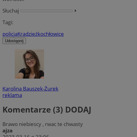
Słuchaj
⏵︎
Tagi:
policja
Kradzież
kochłowice
Udostępnij
Karolina Bauszek-Żurek
reklama
Komentarze (3)
DODAJ
Brawo niebiescy , rwac te chwasty
ajza
2023-03-16 o 23:06