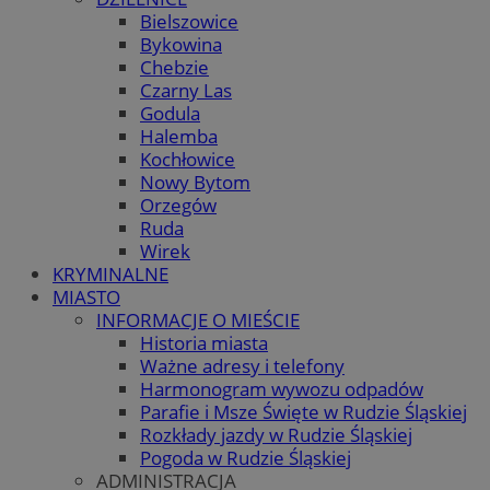
Bielszowice
Bykowina
Chebzie
Czarny Las
Godula
Halemba
Kochłowice
Nowy Bytom
Orzegów
Ruda
Wirek
KRYMINALNE
MIASTO
INFORMACJE O MIEŚCIE
Historia miasta
Ważne adresy i telefony
Harmonogram wywozu odpadów
Parafie i Msze Święte w Rudzie Śląskiej
Rozkłady jazdy w Rudzie Śląskiej
Pogoda w Rudzie Śląskiej
ADMINISTRACJA