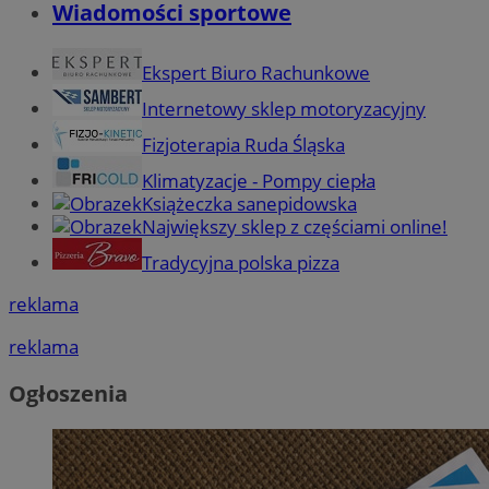
Wiadomości sportowe
Ekspert Biuro Rachunkowe
Internetowy sklep motoryzacyjny
Fizjoterapia Ruda Śląska
Klimatyzacje - Pompy ciepła
Książeczka sanepidowska
Największy sklep z częściami online!
Tradycyjna polska pizza
reklama
reklama
Ogłoszenia