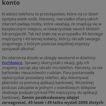
konto
Kradzież telefonu to przestępstwo, które na co dzień
spotyka wiele osób. Niestety, nierzadko ofiarą takich
zdarzeń padają osoby, które uważają, że znajdują się w
bezpiecznym miejscu, w towarzystwie swoich bliskich
lub przyjaciół. Tak też stało się w przypadku 45-letniego
mężczyzny i 49-letniej kobiety, którzy okradli swojego
znajomego, z którym podczas wspólnej imprezy
spożywali alkohol.
Do zdarzenia doszło w ubiegły weekend w dzielnicy
Kochłowice
. Sprawcy skorzystali z okazji, gdy ich
znajomy zasnął, aby ukraść mu telefon. Niestety, to nie
był koniec nieuczciwości rudzian. Para postanowiła
wykorzystać posiadany telefon, aby dokonywać
płatności za pomocą aplikacji bankowej. Wcześniej
podczas zakupów w jednym z osiedlowych sklepów
złodzieje podpatrzyli kod PIN mężczyzny do aplikacji
bankowej.
Zanim poszkodowany zdążył
zareagować, 45-latek i 49-latka wydali 2090 złotych