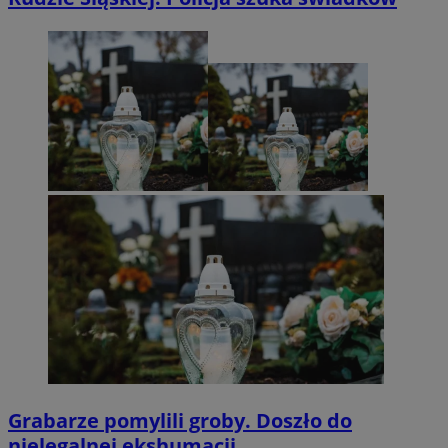
Grabarze pomylili groby. Doszło do
nielegalnej ekshumacji