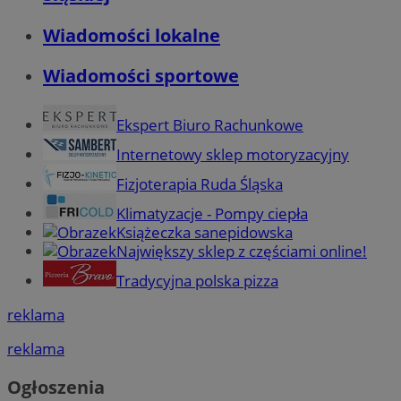
Wiadomości lokalne
Wiadomości sportowe
Ekspert Biuro Rachunkowe
Internetowy sklep motoryzacyjny
Fizjoterapia Ruda Śląska
Klimatyzacje - Pompy ciepła
Książeczka sanepidowska
Największy sklep z częściami online!
Tradycyjna polska pizza
reklama
reklama
Ogłoszenia