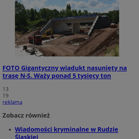
FOTO
Gigantyczny wiadukt nasunięty na
trasę N-S. Waży ponad 5 tysięcy ton
13
19
reklama
Zobacz również
Wiadomości kryminalne w Rudzie
Śląskiej