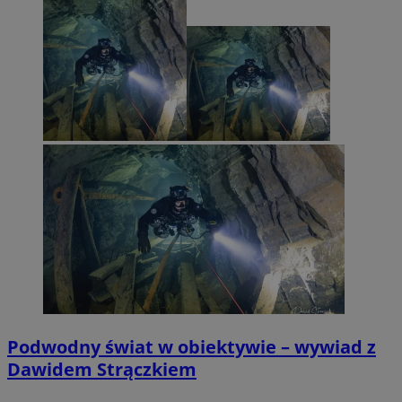
Podwodny świat w obiektywie – wywiad z
Dawidem Strączkiem