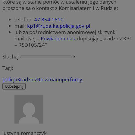
które są w stanie pomóc w ustaleniu jego danych
proszone są o kontakt z Komisariatem I w Rudzie:
telefon:
47 854 1610
,
mail:
kp1@ruda.ka.policja.gov.pl
lub za pośrednictwem anonimowej skrzynki
mailowej –
Powiadom nas
, dopisując „kradzież KP1
– RSD105/24″
Słuchaj
⏵︎
Tagi:
policja
Kradzież
Rossmann
perfumy
Udostępnij
justyna.romanczyk