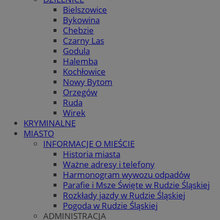
Bielszowice
Bykowina
Chebzie
Czarny Las
Godula
Halemba
Kochłowice
Nowy Bytom
Orzegów
Ruda
Wirek
KRYMINALNE
MIASTO
INFORMACJE O MIEŚCIE
Historia miasta
Ważne adresy i telefony
Harmonogram wywozu odpadów
Parafie i Msze Święte w Rudzie Śląskiej
Rozkłady jazdy w Rudzie Śląskiej
Pogoda w Rudzie Śląskiej
ADMINISTRACJA