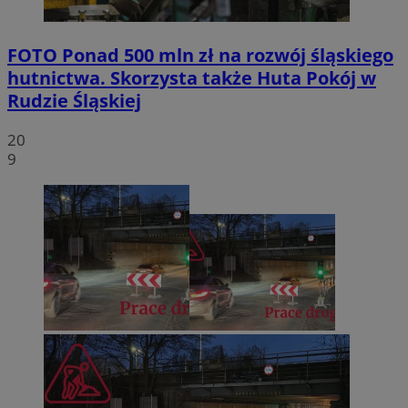
FOTO
Ponad 500 mln zł na rozwój śląskiego
hutnictwa. Skorzysta także Huta Pokój w
Rudzie Śląskiej
20
9