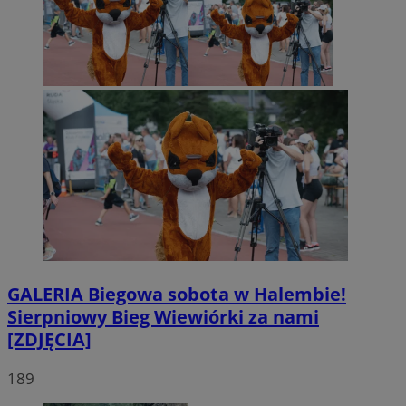
GALERIA
Biegowa sobota w Halembie!
Sierpniowy Bieg Wiewiórki za nami
[ZDJĘCIA]
189