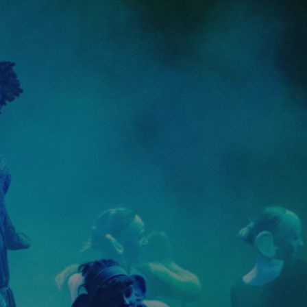
tyfikator sesji.
tyfikator sesji.
tyfikator sesji.
 celów
a, zapewniając, że
i, a ich dane są
przez witrynę
sług.
iania ludzi i botów.
ernetowej, ponieważ
aportów na temat
towej.
iania ludzi i botów.
ernetowej, ponieważ
aportów na temat
towej.
o przechowywania
watności dla ich
dane dotyczące
olityki i
ając, że ich
e w przyszłych
zez usługę Cookie-