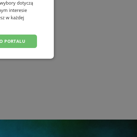
 wybory dotyczą
nym interesie
sz w każdej
DO PORTALU
esklasyfikowane
ane
owanie użytkownika i
j.