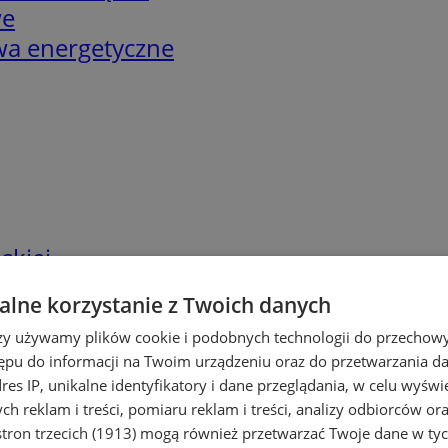
we
twa energetyczne
skiej
lne korzystanie z Twoich danych
rzy używamy plików cookie i podobnych technologii do przechow
ępu do informacji na Twoim urządzeniu oraz do przetwarzania 
dres IP, unikalne identyfikatory i dane przeglądania, w celu wyświ
h reklam i treści, pomiaru reklam i treści, analizy odbiorców or
tron trzecich (1913)
mogą również przetwarzać Twoje dane w tych