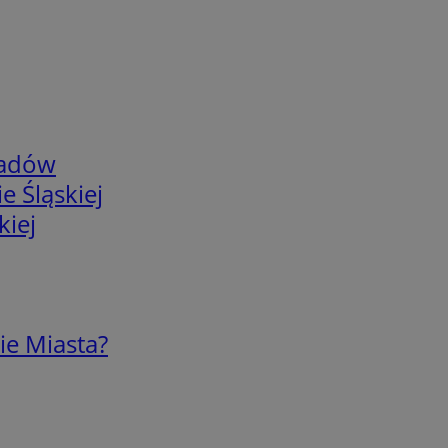
adów
e Śląskiej
kiej
ie Miasta?