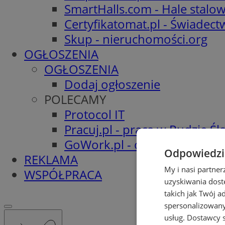
SmartHalls.com - Hale stalo
Certyfikatomat.pl - Świadec
Skup - nieruchomości.org
OGŁOSZENIA
OGŁOSZENIA
Dodaj ogłoszenie
POLECAMY
Protocol IT
Pracuj.pl - praca w Rudzie Ślą
GoWork.pl - oferty pracy
Odpowiedzia
REKLAMA
My i nasi partne
WSPÓŁPRACA
uzyskiwania dost
takich jak Twój a
spersonalizowanyc
usług.
Dostawcy s