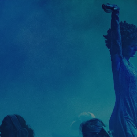
rudaslaska.com.pl
1 rok
Ten plik cookie przechowuje iden
rudaslaska.com.pl
1 rok
Ten plik cookie przechowuje iden
rudaslaska.com.pl
1 rok
Ten plik cookie przechowuje iden
.tiktok.com
1 tydzień 3 dni
Ten plik cookie jest używany do
uwierzytelniania i bezpieczeństw
użytkownicy pozostają zalogowan
zabezpieczone, jak poruszać się 
internetową lub interakcji z jej u
30 minut
Ten plik cookie służy do rozróżn
Cloudflare Inc.
Jest to korzystne dla strony int
.x.com
umożliwia tworzenie ważnych r
korzystania z jej witryny interne
29 minut 59
Ten plik cookie służy do rozróżn
Cloudflare Inc.
sekund
Jest to korzystne dla strony int
.twitter.com
umożliwia tworzenie ważnych r
korzystania z jej witryny interne
Polityce prywatności Google
METADATA
5 miesięcy 4
Ten plik cookie jest używany d
YouTube
tygodnie
zgody użytkownika i wyboru pry
.youtube.com
interakcji z witryną. Rejestruje 
zgody odwiedzającego na różne p
ustawienia prywatności, zapewni
preferencje zostaną uhonorowan
sesjach.
nt
4 tygodnie 2 dni
Ten plik cookie jest używany pr
CookieScript