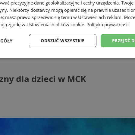
wać precyzyjne dane geolokalizacyjne i cechy urządzenia. Twoje
tryny. Niektórzy dostawcy mogą opierać się na prawnie uzasadnio
ie; masz prawo sprzeciwić się temu w
Ustawieniach reklam
. Może
woją zgodę w
Ustawieniach plików cookie
.
Polityka prywatności
EGÓŁY
ODRZUĆ WSZYSTKIE
PRZEJDŹ 
dla dzieci w MCK
Wydajność
Targetowanie
Funkcjonalność
Ni
czny dla dzieci w MCK
ezbędne
Wydajność
Targetowanie
Funkcjonalność
Niesklasyfikow
ie umożliwiają korzystanie z podstawowych funkcji strony internetowej, takich jak log
Bez niezbędnych plików cookie nie można prawidłowo korzystać ze strony internetowe
Provider
/
Okres
Opis
Domena
przechowywania