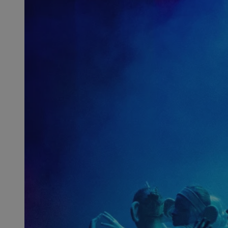
SessID
QeSessID
MvSessID
msToken
__cf_bm
__cf_bm
VISITOR_PRIVACY_
CookieScriptConse