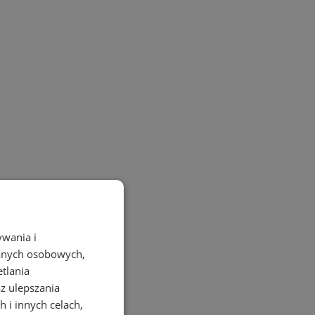
ywania i
danych osobowych,
etlania
az ulepszania
 i innych celach,